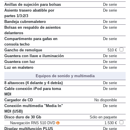
delantero
Anillas de sujeción para bolsas
De serie
Asiento trasero abatible por
De serie
partes 1/3:2/3
Bandeja cubremaletero
De serie
Bolsas en respaldo de asientos
De serie
delanteros
Compartimento para gafas en
De serie
consola techo
Gancho de remolque
510 €
Guantera con llave e iluminación
De serie
Guantera con luz
De serie
Luz en maletero
De serie
Equipos de sonido y multimedia
8 altavoces (4 delante y 4 detrás)
De serie
Cable conexión iPod para toma
De serie
MDI
Cargador de CD
No disponible
Conexión multimedia "Media In"
De serie
MDI (USB)
Disco duro de 30 Gb
Sólo en paquete
Navegación RNS 510 DVD
1.530 €