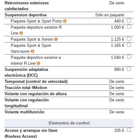
activos con sistema WOKS
Retrovisores exteriores
De serie
calefactados
Suspension deportiva
Sólo en paquete
Paquete Sport & Sport Porto
440 €
Paquete deportivo exterior R
1.050 €
Line
Paquete Sport & Xenón
1.125 €
Paquete Sport & Sport
1.165 €
Vancouver
Paquete deportivo exterior e
1.540 €
interior R Line
Suspensión adaptativa
880 €
electrónica (DCC)
Tempomat (control de velocidad)
De serie
Tracción total 4Motion
De serie
Volante con regulación de altura
De serie
Volante con regulación
De serie
longitudinal
Volante multifunción
De serie
Elementos de confort
Acceso y arranque sin llave
335 €