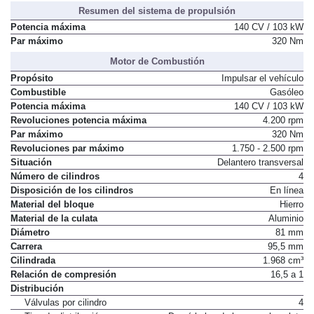
Distribución de asientos
2 + 3
Resumen del sistema de propulsión
Potencia máxima
140 CV / 103 kW
Par máximo
320 Nm
Motor de Combustión
Propósito
Impulsar el vehículo
Combustible
Gasóleo
Potencia máxima
140 CV / 103 kW
Revoluciones potencia máxima
4.200 rpm
Par máximo
320 Nm
Revoluciones par máximo
1.750 - 2.500 rpm
Situación
Delantero transversal
Número de cilindros
4
Disposición de los cilindros
En línea
Material del bloque
Hierro
Material de la culata
Aluminio
Diámetro
81 mm
Carrera
95,5 mm
Cilindrada
1.968 cm³
Relación de compresión
16,5 a 1
Distribución
Válvulas por cilindro
4