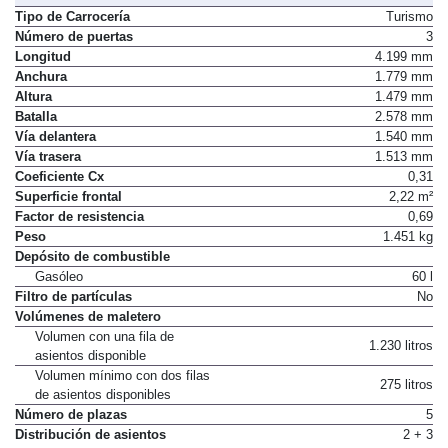
Dimensiones, peso, capacidades
Tipo de Carrocería
Turismo
Número de puertas
3
Longitud
4.199 mm
Anchura
1.779 mm
Altura
1.479 mm
Batalla
2.578 mm
Vía delantera
1.540 mm
Vía trasera
1.513 mm
Coeficiente Cx
0,31
Superficie frontal
2,22 m²
Factor de resistencia
0,69
Peso
1.451 kg
Depósito de combustible
Gasóleo
60 l
Filtro de partículas
No
Volúmenes de maletero
Volumen con una fila de
1.230 litros
asientos disponible
Volumen mínimo con dos filas
275 litros
de asientos disponibles
Número de plazas
5