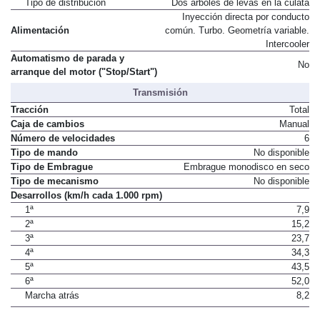
Tipo de distribución
Dos árboles de levas en la culata
Inyección directa por conducto
Alimentación
común. Turbo. Geometría variable.
Intercooler
Automatismo de parada y
No
arranque del motor ("Stop/Start")
Transmisión
Tracción
Total
Caja de cambios
Manual
Número de velocidades
6
Tipo de mando
No disponible
Tipo de Embrague
Embrague monodisco en seco
Tipo de mecanismo
No disponible
Desarrollos (km/h cada 1.000 rpm)
1ª
7,9
2ª
15,2
3ª
23,7
4ª
34,3
5ª
43,5
6ª
52,0
Marcha atrás
8,2