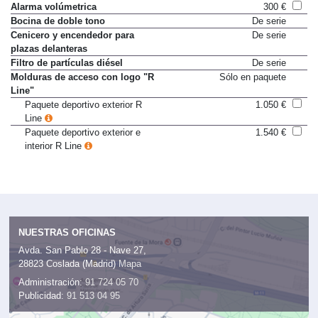
Varios
Alarma volúmetrica
300 €
Bocina de doble tono
De serie
Cenicero y encendedor para
De serie
plazas delanteras
Filtro de partículas diésel
De serie
Molduras de acceso con logo "R
Sólo en paquete
Line"
Paquete deportivo exterior R
1.050 €
Line
Paquete deportivo exterior e
1.540 €
interior R Line
NUESTRAS OFICINAS
Avda. San Pablo 28 - Nave 27,
28823 Coslada (Madrid)
Mapa
Administración:
91 724 05 70
Publicidad:
91 513 04 95