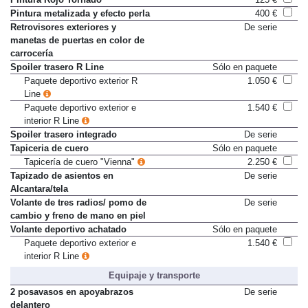
Pintura Rojo Tornado
125 €
Pintura metalizada y efecto perla
400 €
Retrovisores exteriores y
De serie
manetas de puertas en color de
carrocería
Spoiler trasero R Line
Sólo en paquete
Paquete deportivo exterior R
1.050 €
Line
Paquete deportivo exterior e
1.540 €
interior R Line
Spoiler trasero integrado
De serie
Tapiceria de cuero
Sólo en paquete
Tapicería de cuero "Vienna"
2.250 €
Tapizado de asientos en
De serie
Alcantara/tela
Volante de tres radios/ pomo de
De serie
cambio y freno de mano en piel
Volante deportivo achatado
Sólo en paquete
Paquete deportivo exterior e
1.540 €
interior R Line
Equipaje y transporte
2 posavasos en apoyabrazos
De serie