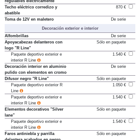
regulables electricamente
Techo eléctrico corredizo y
870 €
abatible
Toma de 12V en maletero
De serie
Decoración exterior e interior
Alfombrillas
De serie
Apoyacabezas delanteros con
Sólo en paquete
logo "R Line"
Paquete deportivo exterior e
1.540 €
interior R Line
Decoración interior en aluminio
De serie
pulido con elementos en cromo
Difusor negro "R Line"
Sólo en paquete
Paquete deportivo exterior R
1.050 €
Line
Paquete deportivo exterior e
1.540 €
interior R Line
Elementos decorativos "Silver
Sólo en paquete
lane"
Paquete deportivo exterior e
1.540 €
interior R Line
Faros antiniebla y parrilla
Sólo en paquete