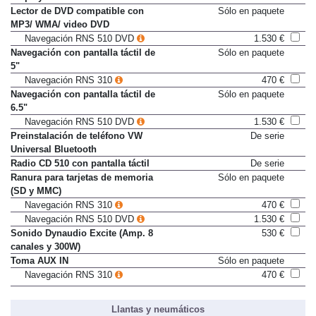
Display multifunción PLUS
De serie
Lector de DVD compatible con
Sólo en paquete
MP3/ WMA/ video DVD
Navegación RNS 510 DVD
1.530 €
Navegación con pantalla táctil de
Sólo en paquete
5"
Navegación RNS 310
470 €
Navegación con pantalla táctil de
Sólo en paquete
6.5"
Navegación RNS 510 DVD
1.530 €
Preinstalación de teléfono VW
De serie
Universal Bluetooth
Radio CD 510 con pantalla táctil
De serie
Ranura para tarjetas de memoria
Sólo en paquete
(SD y MMC)
Navegación RNS 310
470 €
Navegación RNS 510 DVD
1.530 €
Sonido Dynaudio Excite (Amp. 8
530 €
canales y 300W)
Toma AUX IN
Sólo en paquete
Navegación RNS 310
470 €