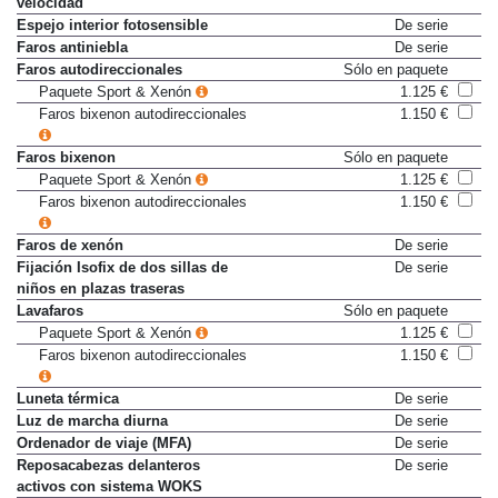
velocidad
Espejo interior fotosensible
De serie
Faros antiniebla
De serie
Faros autodireccionales
Sólo en paquete
Paquete Sport & Xenón
1.125 €
Faros bixenon autodireccionales
1.150 €
Faros bixenon
Sólo en paquete
Paquete Sport & Xenón
1.125 €
Faros bixenon autodireccionales
1.150 €
Faros de xenón
De serie
Fijación Isofix de dos sillas de
De serie
niños en plazas traseras
Lavafaros
Sólo en paquete
Paquete Sport & Xenón
1.125 €
Faros bixenon autodireccionales
1.150 €
Luneta térmica
De serie
Luz de marcha diurna
De serie
Ordenador de viaje (MFA)
De serie
Reposacabezas delanteros
De serie