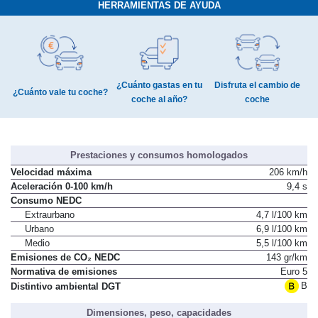
HERRAMIENTAS DE AYUDA
¿Cuánto gastas en tu
Disfruta el cambio de
¿Cuánto vale tu coche?
coche al año?
coche
Prestaciones y consumos homologados
Velocidad máxima
206 km/h
Aceleración 0-100 km/h
9,4 s
Consumo NEDC
Extraurbano
4,7 l/100 km
Urbano
6,9 l/100 km
Medio
5,5 l/100 km
Emisiones de CO₂ NEDC
143 gr/km
Normativa de emisiones
Euro 5
B
Distintivo ambiental DGT