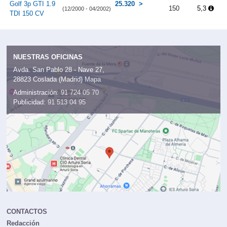
Golf 3p GTI 1.9
25.320
150
5,3
(12/2000 - 04/2002)
TDI 150 CV
NUESTRAS OFICINAS
Avda. San Pablo 28 - Nave 27,
28823 Coslada (Madrid)
Mapa
Administración:
91 724 05 70
Publicidad:
91 513 04 95
CONTACTOS
Redacción