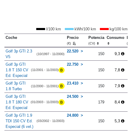
l/100 km
kWh/100 km
kg/100 km
Coche
Precio
Potencia
Consumo
Lo
(€)
(CV)
(m
Golf 3p GTI 2.3
22.520
150
9,3
(10/1997 - 11/2000)
V5
Golf 3p GTI
22.750
1.8 T 150 CV
150
7,8
(11/2001 - 11/2003)
Ed. Especial
Golf 3p GTI
23.410
150
7,9
(11/2000 - 11/2001)
1.8 Turbo
Golf 3p GTI
24.500
1.8 T 180 CV
179
8,4
(01/2003 - 11/2003)
Ed. Especial
Golf 3p GTI 1.9
24.800
TDI 150 CV Ed.
150
5,3
(03/2002 - 11/2003)
Especial (6 vel.)