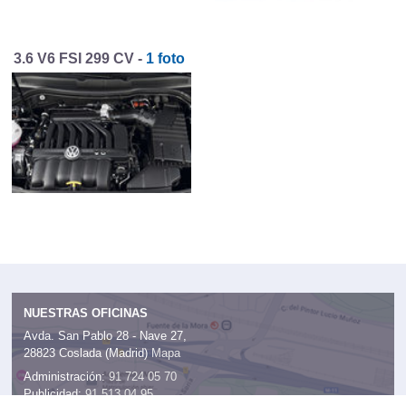
3.6 V6 FSI 299 CV -
1 foto
NUESTRAS OFICINAS
Avda. San Pablo 28 - Nave 27,
28823 Coslada (Madrid)
Mapa
Administración:
91 724 05 70
Publicidad:
91 513 04 95