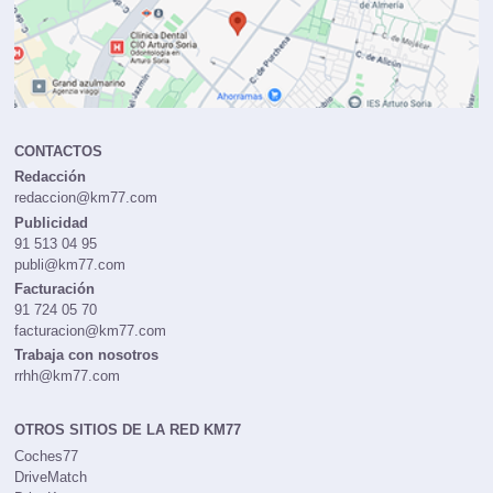
CONTACTOS
Redacción
redaccion@km77.com
Publicidad
91 513 04 95
publi@km77.com
Facturación
91 724 05 70
facturacion@km77.com
Trabaja con nosotros
rrhh@km77.com
OTROS SITIOS DE LA RED KM77
Coches77
DriveMatch