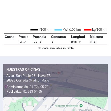
l/100 km
kWh/100 km
kg/100 km
Coche
Precio
Potencia
Consumo
Longitud
Maletero
(€)
(CV)
(mm)
(l)
No data available in table
NUESTRAS OFICINAS
Avda. San Pablo 28 - Nave 27,
28823 Coslada (Madrid)
Mapa
Administración:
91 724 05 70
Publicidad:
91 513 04 95