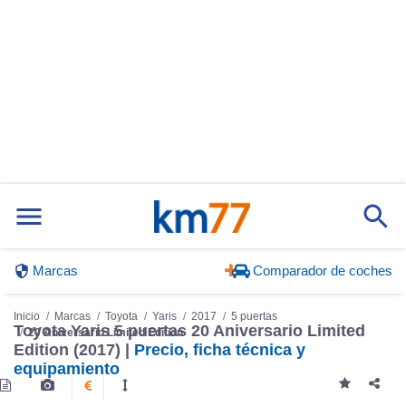
Marcas
Comparador de coches
Inicio
Marcas
Toyota
Yaris
2017
5 puertas
Toyota Yaris 5 puertas 20 Aniversario Limited
20 Aniversario Limited Edition
Edition (2017) |
Precio, ficha técnica y
equipamiento