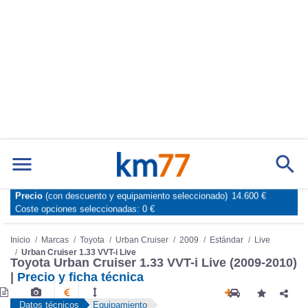
Precio
(con descuento y equipamiento seleccionado)
14.600 €
Marcas
Comparador de coches
Coste opciones seleccionadas:
0 €
Inicio
Marcas
Toyota
Urban Cruiser
2009
Estándar
Live
Urban Cruiser 1.33 VVT-i Live
Toyota Urban Cruiser 1.33 VVT-i Live (2009-2010)
|
Precio y ficha técnica
Datos técnicos
Equipamiento