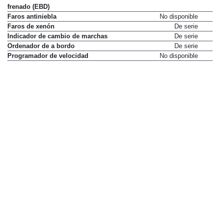
frenado (EBD)
Faros antiniebla
No disponible
Faros de xenón
De serie
Indicador de cambio de marchas
De serie
Ordenador de a bordo
De serie
Programador de velocidad
No disponible
Recordatorio cinturones
De serie
delanteros y traseros
Reposacabezas activos
De serie
delanteros
Retrovisores exteriores
De serie
calefactados
Volante regulable en altura
De serie
Volante regulable en distancia
De serie
Elementos de confort
Acceso y arranque sin llave
No disponible
Aire acondicionado
950 €
Asiento del conductor con ajuste
De serie
de altura
Asiento del conductor con ajuste
No disponible
eléctrico