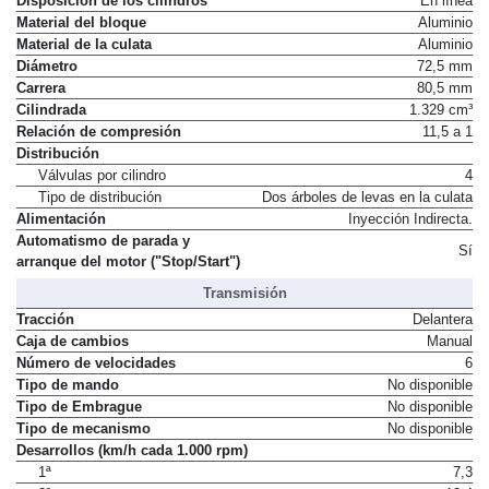
Disposición de los cilindros
En línea
Material del bloque
Aluminio
Material de la culata
Aluminio
Diámetro
72,5 mm
Carrera
80,5 mm
Cilindrada
1.329 cm³
Relación de compresión
11,5 a 1
Distribución
Válvulas por cilindro
4
Tipo de distribución
Dos árboles de levas en la culata
Alimentación
Inyección Indirecta.
Automatismo de parada y
Sí
arranque del motor ("Stop/Start")
Transmisión
Tracción
Delantera
Caja de cambios
Manual
Número de velocidades
6
Tipo de mando
No disponible
Tipo de Embrague
No disponible
Tipo de mecanismo
No disponible
Desarrollos (km/h cada 1.000 rpm)
1ª
7,3