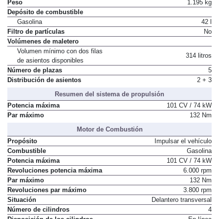
Peso
1.195 kg
Depósito de combustible
Gasolina
42 l
Filtro de partículas
No
Volúmenes de maletero
Volumen mínimo con dos filas
314 litros
de asientos disponibles
Número de plazas
5
Distribución de asientos
2 + 3
Resumen del sistema de propulsión
Potencia máxima
101 CV / 74 kW
Par máximo
132 Nm
Motor de Combustión
Propósito
Impulsar el vehículo
Combustible
Gasolina
Potencia máxima
101 CV / 74 kW
Revoluciones potencia máxima
6.000 rpm
Par máximo
132 Nm
Revoluciones par máximo
3.800 rpm
Situación
Delantero transversal
Número de cilindros
4