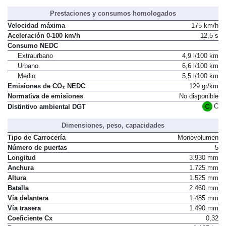
Prestaciones y consumos homologados
Velocidad máxima
175 km/h
Aceleración 0-100 km/h
12,5 s
Consumo NEDC
Extraurbano
4,9 l/100 km
Urbano
6,6 l/100 km
Medio
5,5 l/100 km
Emisiones de CO₂ NEDC
129 gr/km
Normativa de emisiones
No disponible
C
Distintivo ambiental DGT
Dimensiones, peso, capacidades
Tipo de Carrocería
Monovolumen
Número de puertas
5
Longitud
3.930 mm
Anchura
1.725 mm
Altura
1.525 mm
Batalla
2.460 mm
Vía delantera
1.485 mm
Vía trasera
1.490 mm
Coeficiente Cx
0,32