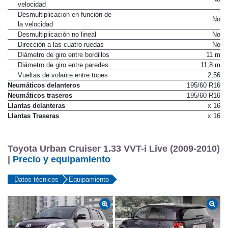
velocidad
Desmultiplicacion en función de
No
la velocidad
Desmultiplicación no lineal
No
Dirección a las cuatro ruedas
No
Diámetro de giro entre bordillos
11 m
Diámetro de giro entre paredes
11,8 m
Vueltas de volante entre topes
2,56
Neumáticos delanteros
195/60 R16
Neumáticos traseros
195/60 R16
Llantas delanteras
x 16
Llantas Traseras
x 16
Toyota Urban Cruiser 1.33 VVT-i Live (2009-2010)
|
Precio y equipamiento
Datos técnicos
Equipamiento