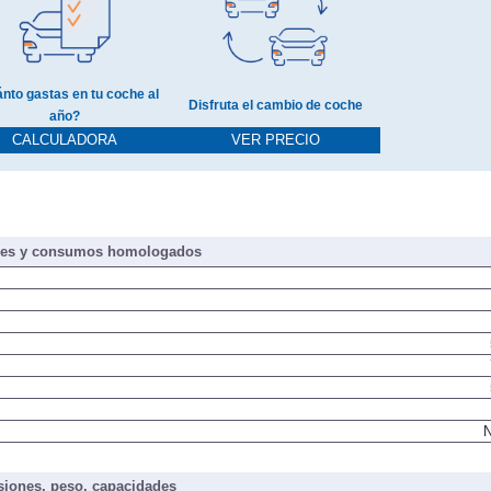
nto gastas en tu coche al
Disfruta el cambio de coche
año?
CALCULADORA
VER PRECIO
nes y consumos homologados
N
iones, peso, capacidades