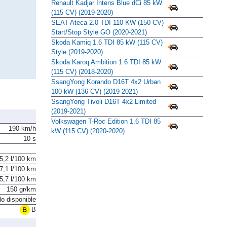
Renault Kadjar Intens Blue dCi 85 kW
(115 CV) (2019-2020)
SEAT Ateca 2.0 TDI 110 KW (150 CV)
Start/Stop Style GO (2020-2021)
Skoda Kamiq 1.6 TDI 85 kW (115 CV)
Style (2019-2020)
Skoda Karoq Ambition 1.6 TDI 85 kW
(115 CV) (2018-2020)
SsangYong Korando D16T 4x2 Urban
100 kW (136 CV) (2019-2021)
SsangYong Tivoli D16T 4x2 Limited
(2019-2021)
Volkswagen T-Roc Edition 1.6 TDI 85
190 km/h
kW (115 CV) (2020-2020)
10 s
5,2 l/100 km
7,1 l/100 km
5,7 l/100 km
150 gr/km
o disponible
B