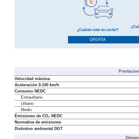
¿Cuá
¿Cuánto vale tu coche?
OFERTA
Prestacio
Velocidad máxima
Aceleración 0-100 km/h
Consumo NEDC
Extraurbano
Urbano
Medio
Emisiones de CO₂ NEDC
Normativa de emisiones
Distintivo ambiental DGT
Dimens