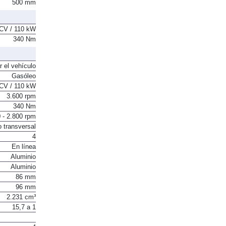
500 mm
CV / 110 kW
340 Nm
r el vehículo
Gasóleo
CV / 110 kW
3.600 rpm
340 Nm
 - 2.800 rpm
o transversal
4
En línea
Aluminio
Aluminio
86 mm
96 mm
2.231 cm³
15,7 a 1