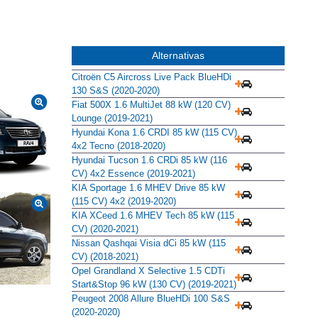
Alternativas
Citroën C5 Aircross Live Pack BlueHDi
130 S&S (2020-2020)
Fiat 500X 1.6 MultiJet 88 kW (120 CV)
Lounge (2019-2021)
Hyundai Kona 1.6 CRDI 85 kW (115 CV)
4x2 Tecno (2018-2020)
Hyundai Tucson 1.6 CRDi 85 kW (116
CV) 4x2 Essence (2019-2021)
KIA Sportage 1.6 MHEV Drive 85 kW
(115 CV) 4x2 (2019-2020)
KIA XCeed 1.6 MHEV Tech 85 kW (115
CV) (2020-2021)
Nissan Qashqai Visia dCi 85 kW (115
CV) (2018-2021)
Opel Grandland X Selective 1.5 CDTi
Start&Stop 96 kW (130 CV) (2019-2021)
Peugeot 2008 Allure BlueHDi 100 S&S
(2020-2020)