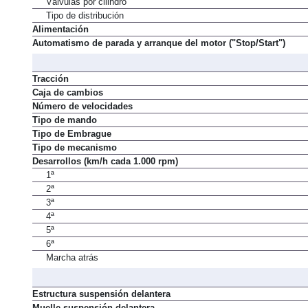
Válvulas por cilindro
Tipo de distribución
Alimentación
Automatismo de parada y arranque del motor ("Stop/Start")
Tracción
Caja de cambios
Número de velocidades
Tipo de mando
Tipo de Embrague
Tipo de mecanismo
Desarrollos (km/h cada 1.000 rpm)
1ª
2ª
3ª
4ª
5ª
6ª
Marcha atrás
Estructura suspensión delantera
Muelle suspensión delantera