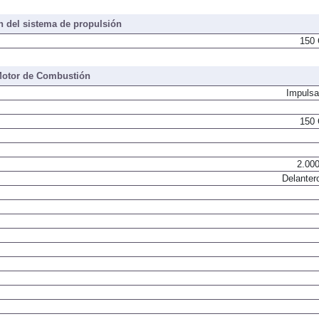
 del sistema de propulsión
150 
otor de Combustión
Impulsa
150 
2.000
Delanter