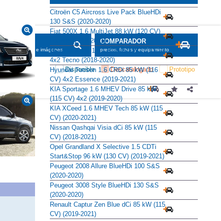
Citroën C5 Aircross Live Pack BlueHDi
130 S&S (2020-2020)
Fiat 500X 1.6 MultiJet 88 kW (120 CV)
Lounge (2019-2021)
SCADOR
COMPARADOR
Hyundai Kona 1.6 CRDI 85 kW (115 CV)
maciones, fichas e imágenes
precios, fichas y equipamiento
4x2 Tecno (2018-2020)
Disponible
Descatalogado
Prototipo
Hyundai Tucson 1.6 CRDi 85 kW (116
CV) 4x2 Essence (2019-2021)
KIA Sportage 1.6 MHEV Drive 85 kW
(115 CV) 4x2 (2019-2020)
KIA XCeed 1.6 MHEV Tech 85 kW (115
CV) (2020-2021)
Nissan Qashqai Visia dCi 85 kW (115
CV) (2018-2021)
Opel Grandland X Selective 1.5 CDTi
Start&Stop 96 kW (130 CV) (2019-2021)
Peugeot 2008 Allure BlueHDi 100 S&S
(2020-2020)
Peugeot 3008 Style BlueHDi 130 S&S
(2020-2020)
Renault Captur Zen Blue dCi 85 kW (115
CV) (2019-2021)