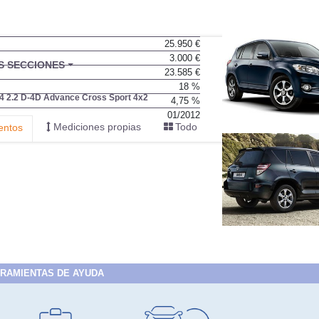
25.950 €
3.000 €
BU
S SECCIONES
23.585 €
infor
18 %
 2.2 D-4D Advance Cross Sport 4x2
4,75 %
01/2012
Mediciones propias
Todo
entos
RAMIENTAS DE AYUDA