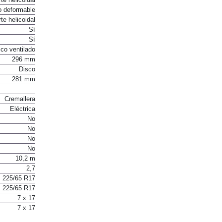
o deformable
te helicoidal
Sí
Sí
co ventilado
296 mm
Disco
281 mm
Cremallera
Eléctrica
No
No
No
No
10,2 m
2,7
225/65 R17
225/65 R17
7 x 17
7 x 17