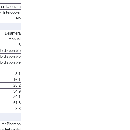
4
 en la culata
. Intercooler
No
Delantera
Manual
6
o disponible
o disponible
o disponible
8,1
16,1
25,2
34,9
45,1
51,3
8,8
o McPherson
te helicoidal