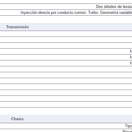
Dos árboles de levas
Inyección directa por conducto común. Turbo. Geometría variable
Transmisión
N
N
N
Chasis
Tip
Resor