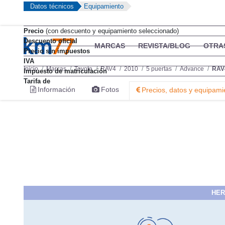
Datos técnicos
Equipamiento
Precio
(con descuento y equipamiento seleccionado)
Descuento oficial
MARCAS
REVISTA/BLOG
OTRA
Precio sin impuestos
IVA
Inicio
Marcas
Toyota
RAV4
2010
5 puertas
Advance
RAV4
Impuesto de matriculación
Tarifa de
Información
Fotos
Precios, datos y equipami
HER