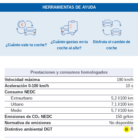
HERRAMIENTAS DE AYUDA
¿Cuánto gastas en tu
Disfruta el cambio de
¿Cuánto vale tu coche?
coche al año?
coche
Prestaciones y consumos homologados
Velocidad máxima
190 km/h
Aceleración 0-100 km/h
10 s
Consumo NEDC
Extraurbano
5,2 l/100 km
Urbano
7,1 l/100 km
Medio
5,7 l/100 km
Emisiones de CO₂ NEDC
150 gr/km
Normativa de emisiones
No disponible
B
Distintivo ambiental DGT