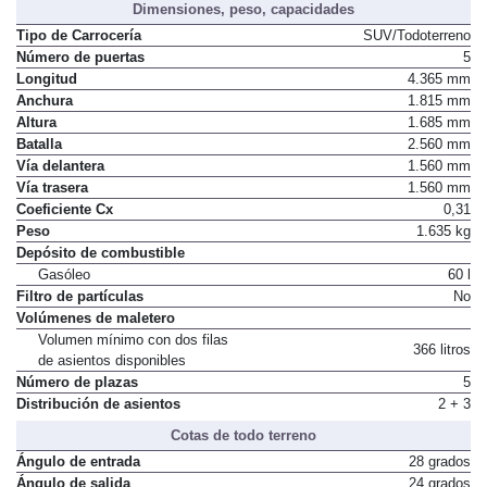
Dimensiones, peso, capacidades
Tipo de Carrocería
SUV/Todoterreno
Número de puertas
5
Longitud
4.365 mm
Anchura
1.815 mm
Altura
1.685 mm
Batalla
2.560 mm
Vía delantera
1.560 mm
Vía trasera
1.560 mm
Coeficiente Cx
0,31
Peso
1.635 kg
Depósito de combustible
Gasóleo
60 l
Filtro de partículas
No
Volúmenes de maletero
Volumen mínimo con dos filas
366 litros
de asientos disponibles
Número de plazas
5
Distribución de asientos
2 + 3
Cotas de todo terreno
Ángulo de entrada
28 grados
Ángulo de salida
24 grados