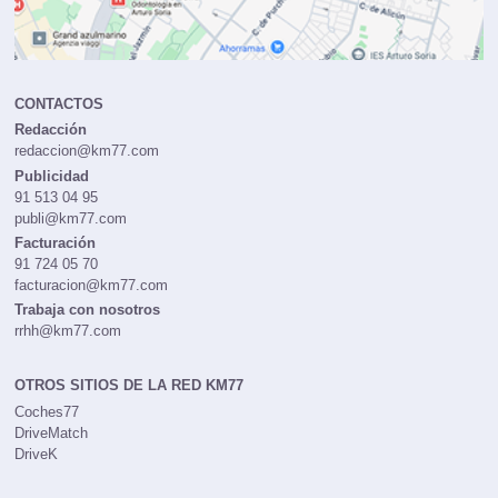
CONTACTOS
Redacción
redaccion@km77.com
Publicidad
91 513 04 95
publi@km77.com
Facturación
91 724 05 70
facturacion@km77.com
Trabaja con nosotros
rrhh@km77.com
OTROS SITIOS DE LA RED KM77
Coches77
DriveMatch
DriveK