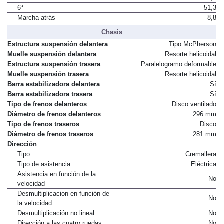
6ª
51,3
Marcha atrás
8,8
Chasis
Estructura suspensión delantera
Tipo McPherson
Muelle suspensión delantera
Resorte helicoidal
Estructura suspensión trasera
Paralelogramo deformable
Muelle suspensión trasera
Resorte helicoidal
Barra estabilizadora delantera
Sí
Barra estabilizadora trasera
Sí
Tipo de frenos delanteros
Disco ventilado
Diámetro de frenos delanteros
296 mm
Tipo de frenos traseros
Disco
Diámetro de frenos traseros
281 mm
Dirección
Tipo
Cremallera
Tipo de asistencia
Eléctrica
Asistencia en función de la
No
velocidad
Desmultiplicacion en función de
No
la velocidad
Desmultiplicación no lineal
No
Dirección a las cuatro ruedas
No