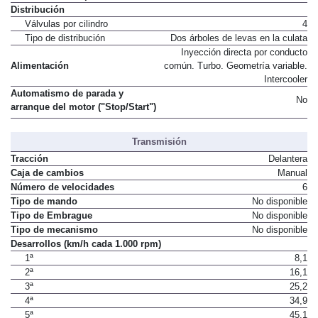
Distribución
Válvulas por cilindro
4
Tipo de distribución
Dos árboles de levas en la culata
Inyección directa por conducto
Alimentación
común. Turbo. Geometría variable.
Intercooler
Automatismo de parada y
No
arranque del motor ("Stop/Start")
Transmisión
Tracción
Delantera
Caja de cambios
Manual
Número de velocidades
6
Tipo de mando
No disponible
Tipo de Embrague
No disponible
Tipo de mecanismo
No disponible
Desarrollos (km/h cada 1.000 rpm)
1ª
8,1
2ª
16,1
3ª
25,2
4ª
34,9
5ª
45,1