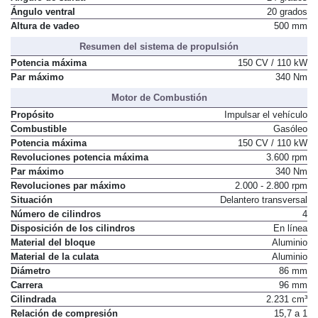
Ángulo ventral
20 grados
Altura de vadeo
500 mm
Resumen del sistema de propulsión
Potencia máxima
150 CV / 110 kW
Par máximo
340 Nm
Motor de Combustión
Propósito
Impulsar el vehículo
Combustible
Gasóleo
Potencia máxima
150 CV / 110 kW
Revoluciones potencia máxima
3.600 rpm
Par máximo
340 Nm
Revoluciones par máximo
2.000 - 2.800 rpm
Situación
Delantero transversal
Número de cilindros
4
Disposición de los cilindros
En línea
Material del bloque
Aluminio
Material de la culata
Aluminio
Diámetro
86 mm
Carrera
96 mm
Cilindrada
2.231 cm³
Relación de compresión
15,7 a 1