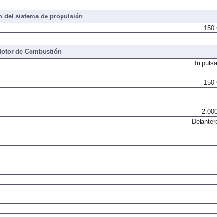
 del sistema de propulsión
150 
otor de Combustión
Impulsa
150 
2.000
Delanter