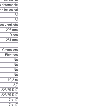
o deformable
te helicoidal
Sí
Sí
co ventilado
296 mm
Disco
281 mm
Cremallera
Eléctrica
No
No
No
No
10,2 m
2,7
225/65 R17
225/65 R17
7 x 17
7 x 17