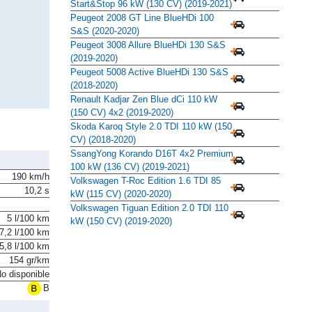
Start&Stop 96 kW (130 CV) (2019-2021)
Peugeot 2008 GT Line BlueHDi 100
S&S (2020-2020)
Peugeot 3008 Allure BlueHDi 130 S&S
(2019-2020)
Peugeot 5008 Active BlueHDi 130 S&S
(2018-2020)
Renault Kadjar Zen Blue dCi 110 kW
(150 CV) 4x2 (2019-2020)
Skoda Karoq Style 2.0 TDI 110 kW (150
CV) (2018-2020)
SsangYong Korando D16T 4x2 Premium
100 kW (136 CV) (2019-2021)
190 km/h
Volkswagen T-Roc Edition 1.6 TDI 85
10,2 s
kW (115 CV) (2020-2020)
Volkswagen Tiguan Edition 2.0 TDI 110
5 l/100 km
kW (150 CV) (2019-2020)
7,2 l/100 km
5,8 l/100 km
154 gr/km
o disponible
B