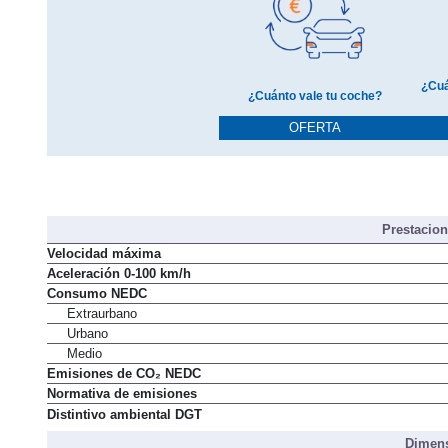
¿Cuá
¿Cuánto vale tu coche?
OFERTA
Prestacio
Velocidad máxima
Aceleración 0-100 km/h
Consumo NEDC
Extraurbano
Urbano
Medio
Emisiones de CO₂ NEDC
Normativa de emisiones
Distintivo ambiental DGT
Dimens