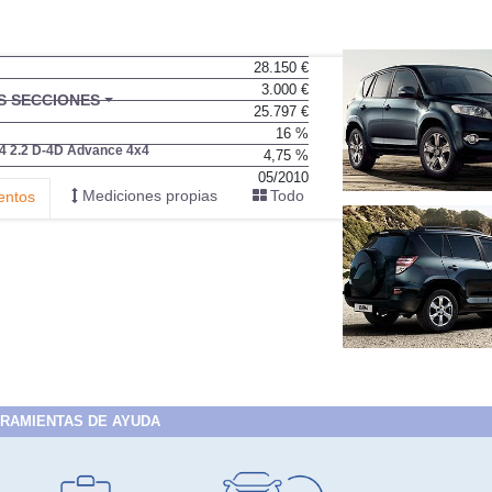
28.150 €
3.000 €
BU
S SECCIONES
25.797 €
infor
16 %
 2.2 D-4D Advance 4x4
4,75 %
05/2010
Mediciones propias
Todo
entos
RAMIENTAS DE AYUDA