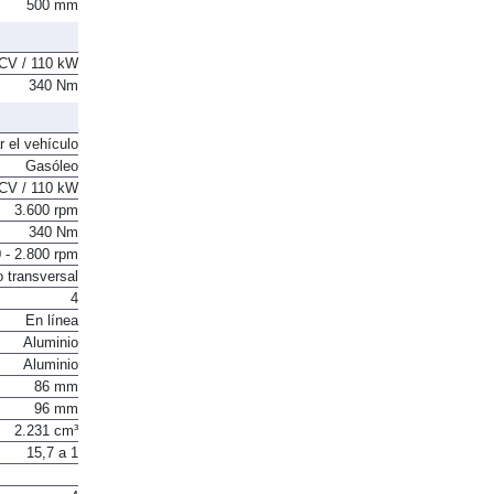
500 mm
CV / 110 kW
340 Nm
r el vehículo
Gasóleo
CV / 110 kW
3.600 rpm
340 Nm
 - 2.800 rpm
o transversal
4
En línea
Aluminio
Aluminio
86 mm
96 mm
2.231 cm³
15,7 a 1