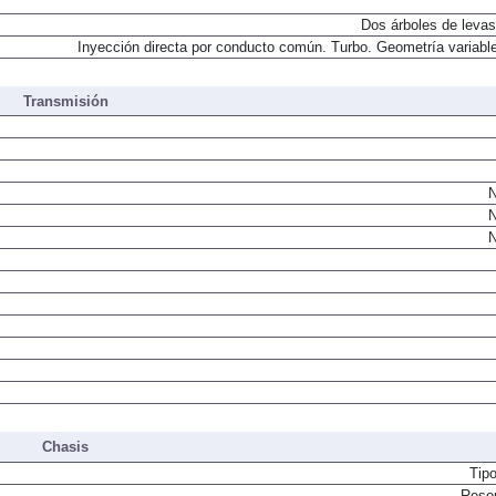
Dos árboles de levas
Inyección directa por conducto común. Turbo. Geometría variable
Transmisión
N
N
N
Chasis
Tip
Resor