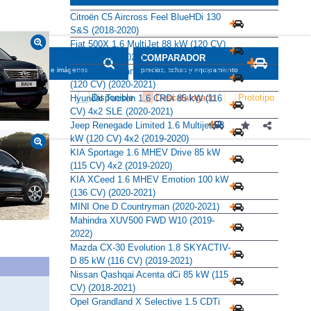
Citroën C5 Aircross Feel BlueHDi 130
S&S (2018-2020)
Fiat 500X 1.6 MultiJet 88 kW (120 CV)
Cross (2019-2020)
SCADOR
COMPARADOR
Ford Kuga Titanium 1.5 EcoBlue 88 kW
maciones, fichas e imágenes
precios, fichas y equipamiento
(120 CV) (2020-2021)
Disponible
Descatalogado
Prototipo
Hyundai Tucson 1.6 CRDi 85 kW (116
CV) 4x2 SLE (2020-2021)
Jeep Renegade Limited 1.6 Multijet 88
kW (120 CV) 4x2 (2019-2020)
KIA Sportage 1.6 MHEV Drive 85 kW
(115 CV) 4x2 (2019-2020)
KIA XCeed 1.6 MHEV Emotion 100 kW
(136 CV) (2020-2021)
MINI One D Countryman (2020-2021)
Mahindra XUV500 FWD W10 (2019-
2022)
Mazda CX-30 Evolution 1.8 SKYACTIV-
D 85 kW (116 CV) (2019-2021)
Nissan Qashqai Acenta dCi 85 kW (115
CV) (2018-2021)
Opel Grandland X Selective 1.5 CDTi