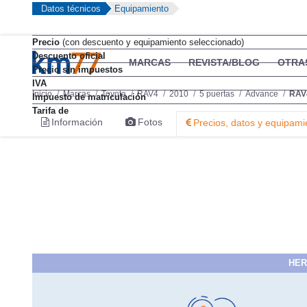
Datos técnicos
Equipamiento
Precio
(con descuento y equipamiento seleccionado)
Descuento oficial
MARCAS
REVISTA/BLOG
OTRA
Precio sin impuestos
IVA
Inicio
Marcas
Toyota
RAV4
2010
5 puertas
Advance
RAV4
Impuesto de matriculación
Tarifa de
Información
Fotos
Precios, datos y equipami
HER