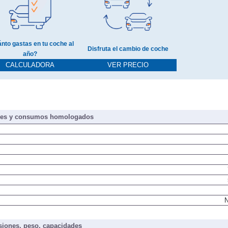
nto gastas en tu coche al
Disfruta el cambio de coche
año?
CALCULADORA
VER PRECIO
nes y consumos homologados
N
iones, peso, capacidades