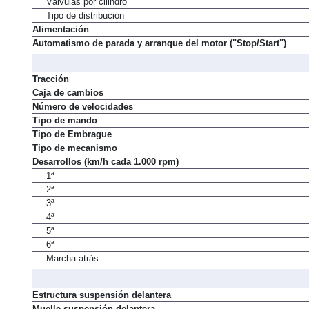
Válvulas por cilindro
Tipo de distribución
Alimentación
Automatismo de parada y arranque del motor ("Stop/Start")
Tracción
Caja de cambios
Número de velocidades
Tipo de mando
Tipo de Embrague
Tipo de mecanismo
Desarrollos (km/h cada 1.000 rpm)
1ª
2ª
3ª
4ª
5ª
6ª
Marcha atrás
Estructura suspensión delantera
Muelle suspensión delantera