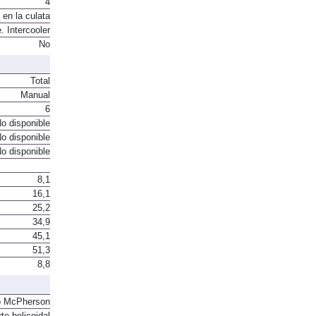
4
 en la culata
. Intercooler
No
Total
Manual
6
o disponible
o disponible
o disponible
8,1
16,1
25,2
34,9
45,1
51,3
8,8
o McPherson
te helicoidal