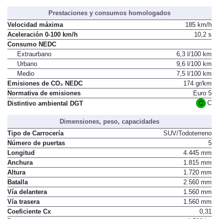
Prestaciones y consumos homologados
Velocidad máxima
185 km/h
Aceleración 0-100 km/h
10,2 s
Consumo NEDC
Extraurbano
6,3 l/100 km
Urbano
9,6 l/100 km
Medio
7,5 l/100 km
Emisiones de CO₂ NEDC
174 gr/km
Normativa de emisiones
Euro 5
C
Distintivo ambiental DGT
Dimensiones, peso, capacidades
Tipo de Carrocería
SUV/Todoterreno
Número de puertas
5
Longitud
4.445 mm
Anchura
1.815 mm
Altura
1.720 mm
Batalla
2.560 mm
Vía delantera
1.560 mm
Vía trasera
1.560 mm
Coeficiente Cx
0,31