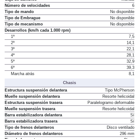
Número de velocidades
6
Tipo de mando
No disponible
Tipo de Embrague
No disponible
Tipo de mecanismo
No disponible
Desarrollos (km/h cada 1.000 rpm)
1ª
7,5
2ª
14,1
3ª
22,1
4ª
28,1
5ª
32,9
6ª
39,3
Marcha atrás
8,1
Chasis
Estructura suspensión delantera
Tipo McPherson
Muelle suspensión delantera
Resorte helicoidal
Estructura suspensión trasera
Paralelogramo deformable
Muelle suspensión trasera
Resorte helicoidal
Barra estabilizadora delantera
Sí
Barra estabilizadora trasera
Sí
Tipo de frenos delanteros
Disco ventilado
Diámetro de frenos delanteros
296 mm