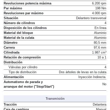
Revoluciones potencia máxima
6.200 rpm
Par máximo
198 Nm
Revoluciones par máximo
4.000 rpm
Situación
Delantero transversal
Número de cilindros
4
Disposición de los cilindros
En línea
Material del bloque
Aluminio
Material de la culata
Aluminio
Diámetro
80,5 mm
Carrera
97,6 mm
Cilindrada
1.987 cm³
Relación de compresión
10 a 1
Distribución
Válvulas por cilindro
4
Tipo de distribución
Dos árboles de levas en la culata
Alimentación
Inyección Indirecta.
Automatismo de parada y
No
arranque del motor ("Stop/Start")
Transmisión
Tracción
Delantera
Caja de cambios
Manual