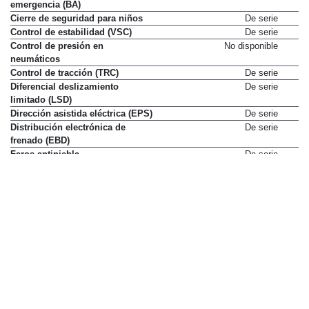
emergencia (BA)
Cierre de seguridad para niños
De serie
Control de estabilidad (VSC)
De serie
Control de presión en
No disponible
neumáticos
Control de tracción (TRC)
De serie
Diferencial deslizamiento
De serie
limitado (LSD)
Dirección asistida eléctrica (EPS)
De serie
Distribución electrónica de
De serie
frenado (EBD)
Faros antiniebla
De serie
Faros de xenón
De serie
Fijación ISOFIX con dos anclajes
De serie
superiores
Ordenador de viaje
De serie
Programador de velocidad
No disponible
Reposacabezas delanteros
De serie
activos
Retrovisores exteriores
De serie
calefactados
Volante con ajuste en altura
De serie
Volante con ajuste en
De serie