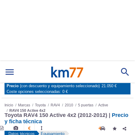
Precio
(con descuento y equipamiento seleccionado)
21.050 €
Marcas
Comparador de coches
Coste opciones seleccionadas:
0 €
Inicio
Marcas
Toyota
RAV4
2010
5 puertas
Active
RAV4 150 Active 4x2
Toyota RAV4 150 Active 4x2 (2012-2012) |
Precio
y ficha técnica
Datos técnicos
Equipamiento