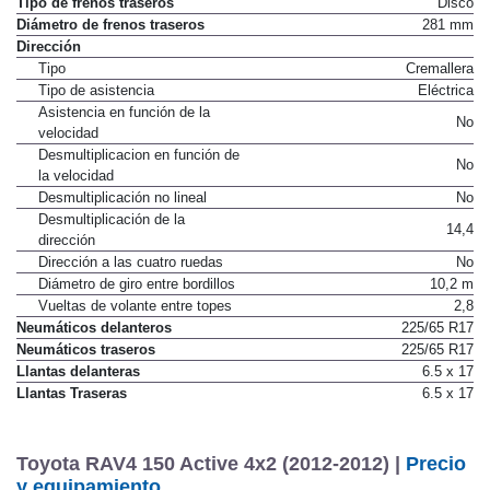
Tipo de frenos traseros
Disco
Diámetro de frenos traseros
281 mm
Dirección
Tipo
Cremallera
Tipo de asistencia
Eléctrica
Asistencia en función de la
No
velocidad
Desmultiplicacion en función de
No
la velocidad
Desmultiplicación no lineal
No
Desmultiplicación de la
14,4
dirección
Dirección a las cuatro ruedas
No
Diámetro de giro entre bordillos
10,2 m
Vueltas de volante entre topes
2,8
Neumáticos delanteros
225/65 R17
Neumáticos traseros
225/65 R17
Llantas delanteras
6.5 x 17
Llantas Traseras
6.5 x 17
Toyota RAV4 150 Active 4x2 (2012-2012) |
Precio
y equipamiento