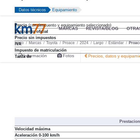
Datos técnicos
Equipamiento
Precio
(con descuento y equipamiento seleccionado)
MARCAS
REVISTA/BLOG
OTRA
Descuento oficial
Precio sin impuestos
Inicio
Marcas
Toyota
Proace
2024
Largo
Estándar
Proac
IVA
Impuesto de matriculación
Información
Fotos
Precios, datos y equipami
Tarifa de
Prestacio
Velocidad máxima
Aceleración 0-100 km/h