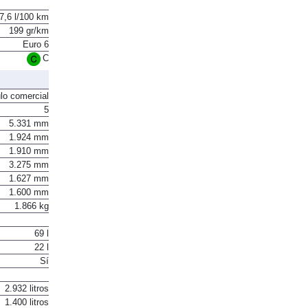
7,6 l/100 km
199 gr/km
Euro 6
C
lo comercial
5
5.331 mm
1.924 mm
1.910 mm
3.275 mm
1.627 mm
1.600 mm
1.866 kg
69 l
22 l
Sí
2.932 litros
1.400 litros