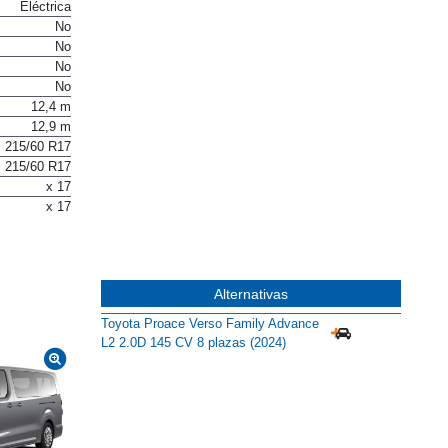
Eléctrica
No
No
No
No
12,4 m
12,9 m
215/60 R17
215/60 R17
x 17
x 17
Alternativas
Toyota Proace Verso Family Advance
L2 2.0D 145 CV 8 plazas (2024)