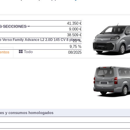
41.350 €
BU
S SECCIONES
9.000 €
infor
38.509 €
e Verso Family Advance L2 2.0D 145 CV 8 plazas
21 %
9,75 %
Todo
entos
08/2025
nes y consumos homologados