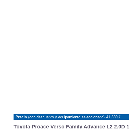
Precio
(con descuento y equipamiento seleccionado)
41.350 €
Toyota Proace Verso Family Advance L2 2.0D 1