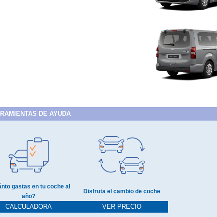
RAMIENTAS DE AYUDA
nto gastas en tu coche al
Disfruta el cambio de coche
año?
CALCULADORA
VER PRECIO