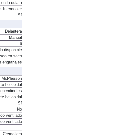
 en la culata
. Intercooler
Sí
Delantera
Manual
6
o disponible
sco en seco
e engranajes
o McPherson
te helicoidal
dependientes
te helicoidal
Sí
No
co ventilado
co ventilado
Cremallera