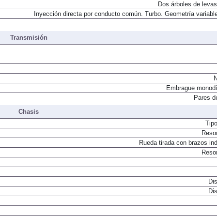
Dos árboles de levas
Inyección directa por conducto común. Turbo. Geometría variable
Transmisión
N
Embrague monodi
Pares d
Chasis
Tip
Resor
Rueda tirada con brazos in
Resor
Dis
Dis