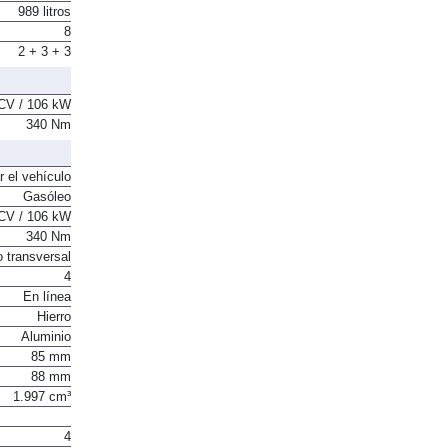
989 litros
8
2 + 3 + 3
CV / 106 kW
340 Nm
r el vehículo
Gasóleo
CV / 106 kW
340 Nm
o transversal
4
En línea
Hierro
Aluminio
85 mm
88 mm
1.997 cm³
4