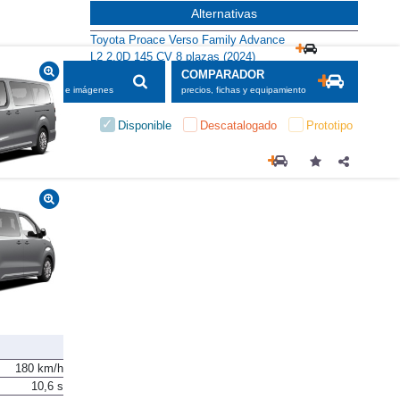
Alternativas
Toyota Proace Verso Family Advance
L2 2.0D 145 CV 8 plazas (2024)
SCADOR
COMPARADOR
maciones, fichas e imágenes
precios, fichas y equipamiento
Disponible
Descatalogado
Prototipo
180 km/h
10,6 s