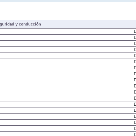
guridad y conducción
D
D
D
D
D
D
D
D
D
D
D
D
D
D
D
D
D
D