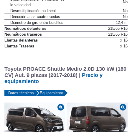
No
la velocidad
Desmultiplicación no lineal
No
Dirección a las cuatro ruedas
No
Diámetro de giro entre bordillos
12,4 m
Neumáticos delanteros
215/65 R16
Neumáticos traseros
215/65 R16
Llantas delanteras
x 16
Llantas Traseras
x 16
Toyota PROACE Shuttle Medio 2.0D 130 kW (180
CV) Aut. 9 plazas (2017-2018) |
Precio y
equipamiento
Datos técnicos
Equipamiento