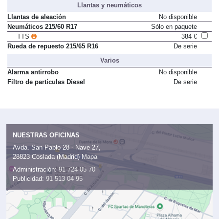
Llantas y neumáticos
Llantas de aleación
No disponible
Neumáticos 215/60 R17
Sólo en paquete
TTS
384 €
Rueda de repuesto 215/65 R16
De serie
Varios
Alarma antirrobo
No disponible
Filtro de partículas Diesel
De serie
NUESTRAS OFICINAS
Avda. San Pablo 28 - Nave 27,
28823 Coslada (Madrid)
Mapa
Administración:
91 724 05 70
Publicidad:
91 513 04 95