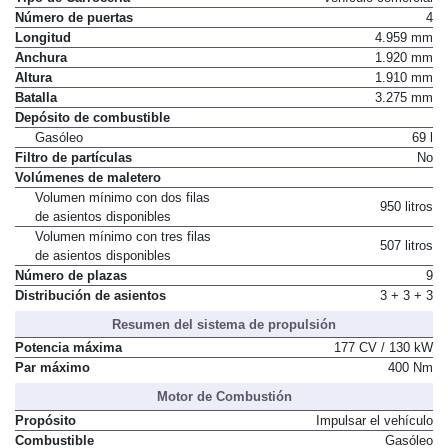
Número de puertas
4
Longitud
4.959 mm
Anchura
1.920 mm
Altura
1.910 mm
Batalla
3.275 mm
Depósito de combustible
Gasóleo
69 l
Filtro de partículas
No
Volúmenes de maletero
Volumen mínimo con dos filas
950 litros
de asientos disponibles
Volumen mínimo con tres filas
507 litros
de asientos disponibles
Número de plazas
9
Distribución de asientos
3 + 3 + 3
Resumen del sistema de propulsión
Potencia máxima
177 CV / 130 kW
Par máximo
400 Nm
Motor de Combustión
Propósito
Impulsar el vehículo
Combustible
Gasóleo