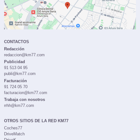
CONTACTOS
Redacción
redaccion@km77.com
Publicidad
91 513 04 95
publi@km77.com
Facturación
91 724 05 70
facturacion@km77.com
Trabaja con nosotros
rrhh@km77.com
OTROS SITIOS DE LA RED KM77
Coches77
DriveMatch
DriveK