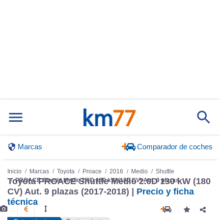
Marcas
Comparador de coches
Inicio
Marcas
Toyota
Proace
2016
Medio
Shuttle
Toyota PROACE Shuttle Medio 2.0D 130 kW (180
PROACE Shuttle Medio 2.0D 130 kW (180 CV) Aut. 9 plazas
CV) Aut. 9 plazas (2017-2018) |
Precio y ficha
técnica