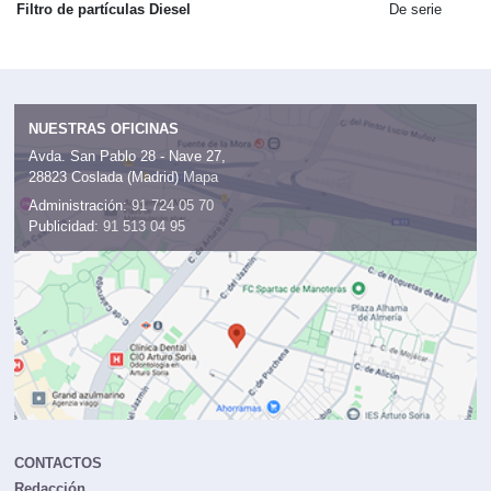
Filtro de partículas Diesel
De serie
NUESTRAS OFICINAS
Avda. San Pablo 28 - Nave 27,
28823 Coslada (Madrid)
Mapa
Administración:
91 724 05 70
Publicidad:
91 513 04 95
CONTACTOS
Redacción