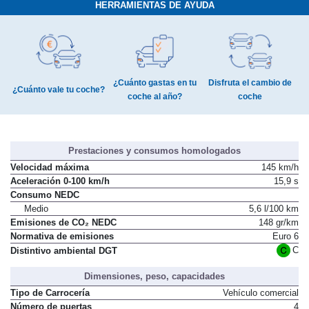
HERRAMIENTAS DE AYUDA
¿Cuánto gastas en tu
Disfruta el cambio de
¿Cuánto vale tu coche?
coche al año?
coche
Prestaciones y consumos homologados
Velocidad máxima
145 km/h
Aceleración 0-100 km/h
15,9 s
Consumo NEDC
Medio
5,6 l/100 km
Emisiones de CO₂ NEDC
148 gr/km
Normativa de emisiones
Euro 6
C
Distintivo ambiental DGT
Dimensiones, peso, capacidades
Tipo de Carrocería
Vehículo comercial
Número de puertas
4