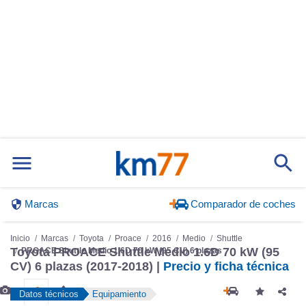
Marcas
Comparador de coches
Inicio
Marcas
Toyota
Proace
2016
Medio
Shuttle
Toyota PROACE Shuttle Medio 1.6D 70 kW (95
PROACE Shuttle Medio 1.6D 70 kW (95 CV) 6 plazas
CV) 6 plazas (2017-2018) |
Precio y ficha técnica
Datos técnicos
Equipamiento