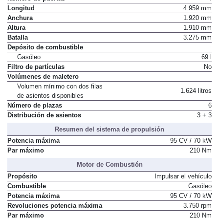
Longitud
4.959 mm
Anchura
1.920 mm
Altura
1.910 mm
Batalla
3.275 mm
Depósito de combustible
Gasóleo
69 l
Filtro de partículas
No
Volúmenes de maletero
Volumen mínimo con dos filas
1.624 litros
de asientos disponibles
Número de plazas
6
Distribución de asientos
3 + 3
Resumen del sistema de propulsión
Potencia máxima
95 CV / 70 kW
Par máximo
210 Nm
Motor de Combustión
Propósito
Impulsar el vehículo
Combustible
Gasóleo
Potencia máxima
95 CV / 70 kW
Revoluciones potencia máxima
3.750 rpm
Par máximo
210 Nm