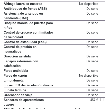
Airbags laterales traseros
No disponible
Antibloqueo de frenos (ABS)
De serie
Asistencia de arranque en
De serie
pendiente (HAC)
Bloqueo manual de puertas para
De serie
niños
Control de crucero con limitador
De serie
de velocidad
Control de estabilidad (ESC)
De serie
Control de presión en
De serie
neumáticos
Direccion asistida
De serie
Espejos exteriores con
De serie
calefacción
Faros antiniebla
De serie
Faros de xenón
No disponible
Limpialuneta
De serie
Luces LED de circulación diurna
De serie
Luneta térmica
De serie
Ordenador de viaje
De serie
Sensores de aparcamiento
457 €
trasero