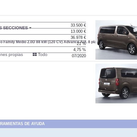
33.500 €
BU
S SECCIONES
13.000 €
infor
36.978 €
 Family Medio 2.0D 88 kW (120 CV) Advance Aut. 8 plazas
21 %
4,75 %
nes propias
Todo
07/2020
RAMIENTAS DE AYUDA