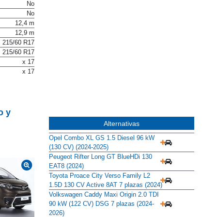
No
No
No
12,4 m
12,9 m
215/60 R17
215/60 R17
x 17
x 17
o y
Alternativas
Opel Combo XL GS 1.5 Diesel 96 kW
(130 CV) (2024-2025)
Peugeot Rifter Long GT BlueHDi 130
EAT8 (2024)
Toyota Proace City Verso Family L2
1.5D 130 CV Active 8AT 7 plazas (2024)
Volkswagen Caddy Maxi Origin 2.0 TDI
90 kW (122 CV) DSG 7 plazas (2024-