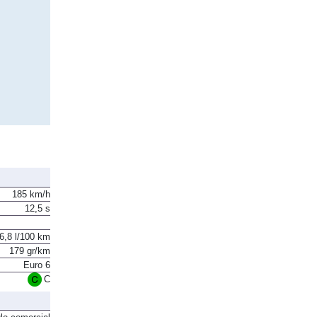
185 km/h
12,5 s
6,8 l/100 km
179 gr/km
Euro 6
C