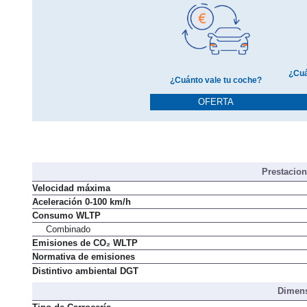
¿Cuá
¿Cuánto vale tu coche?
OFERTA
Prestacio
Velocidad máxima
Aceleración 0-100 km/h
Consumo WLTP
Combinado
Emisiones de CO₂ WLTP
Normativa de emisiones
Distintivo ambiental DGT
Dimens