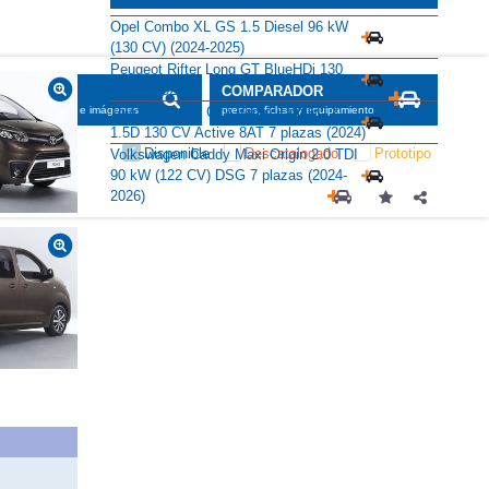
Alternativas
Opel Combo XL GS 1.5 Diesel 96 kW
(130 CV) (2024-2025)
Peugeot Rifter Long GT BlueHDi 130
EAT8 (2024)
SCADOR
COMPARADOR
Toyota Proace City Verso Family L2
maciones, fichas e imágenes
precios, fichas y equipamiento
1.5D 130 CV Active 8AT 7 plazas (2024)
Disponible
Descatalogado
Prototipo
Volkswagen Caddy Maxi Origin 2.0 TDI
90 kW (122 CV) DSG 7 plazas (2024-
2026)