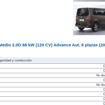
07/2020
dio 2.0D 88 kW (120 CV) Advance Aut. 8 plazas (20
guridad y conducción
D
D
No dis
D
No dis
D
D
D