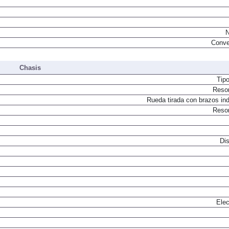
N
Conve
Chasis
Tip
Resor
Rueda tirada con brazos in
Resor
Dis
Elec