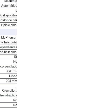
Delantera
Automático
8
o disponible
rtidor de par
Epicicloidal
o McPherson
te helicoidal
dependientes
te helicoidal
Sí
No
co ventilado
304 mm
Disco
294 mm
Cremallera
trohidráulica
No