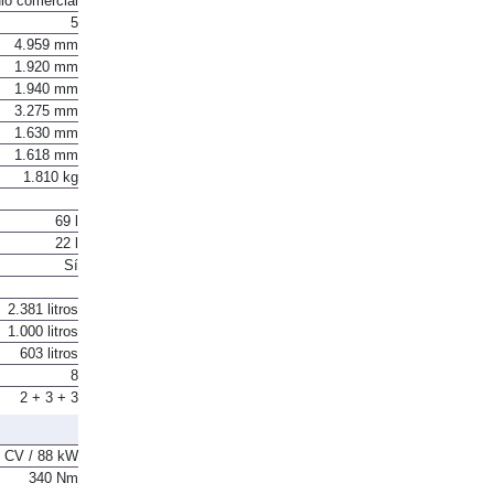
lo comercial
5
4.959 mm
1.920 mm
1.940 mm
3.275 mm
1.630 mm
1.618 mm
1.810 kg
69 l
22 l
Sí
2.381 litros
1.000 litros
603 litros
8
2 + 3 + 3
 CV / 88 kW