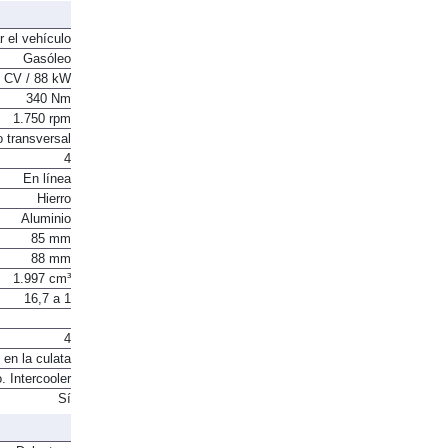
340 Nm
r el vehículo
Gasóleo
 CV / 88 kW
340 Nm
1.750 rpm
o transversal
4
En línea
Hierro
Aluminio
85 mm
88 mm
1.997 cm³
16,7 a 1
4
 en la culata
. Intercooler
Sí