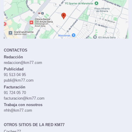
CONTACTOS
Redacción
redaccion@km77.com
Publicidad
91 513 04 95
publi@km77.com
Facturación
91 724 05 70
facturacion@km77.com
Trabaja con nosotros
rrhh@km77.com
OTROS SITIOS DE LA RED KM77
Coches77