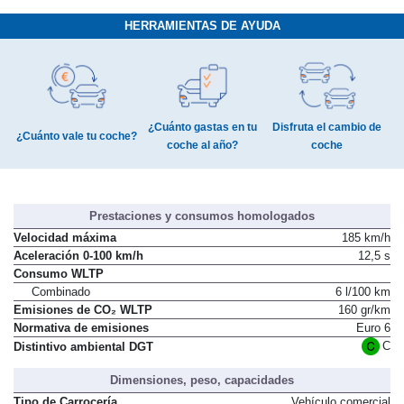
HERRAMIENTAS DE AYUDA
¿Cuánto gastas en tu
Disfruta el cambio de
¿Cuánto vale tu coche?
coche al año?
coche
Prestaciones y consumos homologados
Velocidad máxima
185 km/h
Aceleración 0-100 km/h
12,5 s
Consumo WLTP
Combinado
6 l/100 km
Emisiones de CO₂ WLTP
160 gr/km
Normativa de emisiones
Euro 6
C
Distintivo ambiental DGT
Dimensiones, peso, capacidades
Tipo de Carrocería
Vehículo comercial