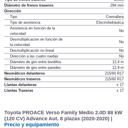
Diámetro de frenos traseros
294 mm
Dirección
Tipo
Cremallera
Tipo de asistencia
Electrohidráulica
Asistencia en función de la
No
velocidad
Desmultiplicacion en función de
No
la velocidad
Desmultiplicación no lineal
No
Dirección a las cuatro ruedas
No
Diámetro de giro entre bordillos
12,4 m
Diámetro de giro entre paredes
12,9 m
Neumáticos delanteros
215/60 R17
Neumáticos traseros
215/60 R17
Llantas delanteras
x 17
Llantas Traseras
x 17
Toyota PROACE Verso Family Medio 2.0D 88 kW
(120 CV) Advance Aut. 8 plazas (2020-2020) |
Precio y equipamiento