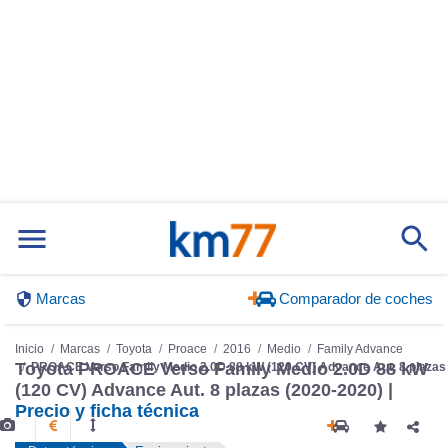
Marcas
Comparador de coches
Inicio
Marcas
Toyota
Proace
2016
Medio
Family Advance
Toyota PROACE Verso Family Medio 2.0D 88 kW
PROACE Verso Family Medio 2.0D 88 kW (120 CV) Advance Aut. 8 plazas
(120 CV) Advance Aut. 8 plazas (2020-2020) |
Precio y ficha técnica