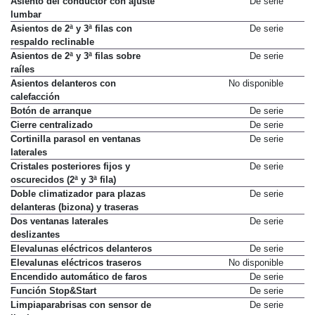
Asiento del conductor con ajuste
De serie
lumbar
Asientos de 2ª y 3ª filas con
De serie
respaldo reclinable
Asientos de 2ª y 3ª filas sobre
De serie
raíles
Asientos delanteros con
No disponible
calefacción
Botón de arranque
De serie
Cierre centralizado
De serie
Cortinilla parasol en ventanas
De serie
laterales
Cristales posteriores fijos y
De serie
oscurecidos (2ª y 3ª fila)
Doble climatizador para plazas
De serie
delanteras (bizona) y traseras
Dos ventanas laterales
De serie
deslizantes
Elevalunas eléctricos delanteros
De serie
Elevalunas eléctricos traseros
No disponible
Encendido automático de faros
De serie
Función Stop&Start
De serie
Limpiaparabrisas con sensor de
De serie