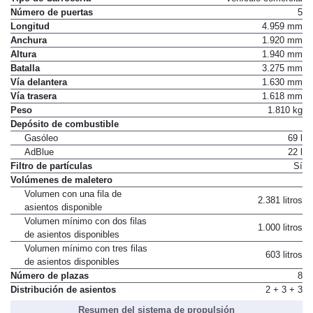
Número de puertas
5
Longitud
4.959 mm
Anchura
1.920 mm
Altura
1.940 mm
Batalla
3.275 mm
Vía delantera
1.630 mm
Vía trasera
1.618 mm
Peso
1.810 kg
Depósito de combustible
Gasóleo
69 l
AdBlue
22 l
Filtro de partículas
Sí
Volúmenes de maletero
Volumen con una fila de
2.381 litros
asientos disponible
Volumen mínimo con dos filas
1.000 litros
de asientos disponibles
Volumen mínimo con tres filas
603 litros
de asientos disponibles
Número de plazas
8
Distribución de asientos
2 + 3 + 3
Resumen del sistema de propulsión