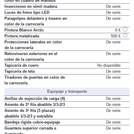
color en cuadro de mandos
Inserciones en símil madera
De serie
Luces de freno tipo LED
De serie
Paragolpes delantero y trasero en
De serie
color de la carrocería
Pintura Blanco Arctic
0 €
Pintura metalizada
500 €
Protecciones laterales en color
De serie
de la carrocería
Retrovisores exteriores en el
De serie
color de la carrocería
Tapicería de cuero
No disponible
Tapicería de tela
De serie
Tiradores de puertas en color de
De serie
la carrocería
Equipaje y transporte
Anillas de sujección de carga (4)
De serie
Asiento de 2ª fila abatible 1/3-2/3
De serie
Asiento de 3ª fila (3 plazas)
De serie
abatible 1/3-2/3 y extraíble
Bandeja rígida cubre-equipaje
De serie
Guantera superior cerrada e
De serie
iluminada