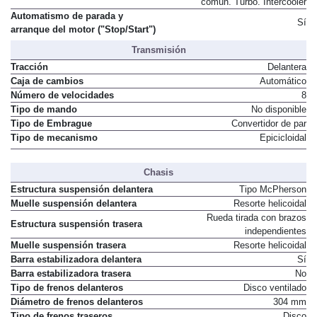
común. Turbo. Intercooler
Automatismo de parada y
Sí
arranque del motor ("Stop/Start")
Transmisión
Tracción
Delantera
Caja de cambios
Automático
Número de velocidades
8
Tipo de mando
No disponible
Tipo de Embrague
Convertidor de par
Tipo de mecanismo
Epicicloidal
Chasis
Estructura suspensión delantera
Tipo McPherson
Muelle suspensión delantera
Resorte helicoidal
Rueda tirada con brazos
Estructura suspensión trasera
independientes
Muelle suspensión trasera
Resorte helicoidal
Barra estabilizadora delantera
Sí
Barra estabilizadora trasera
No
Tipo de frenos delanteros
Disco ventilado
Diámetro de frenos delanteros
304 mm
Tipo de frenos traseros
Disco