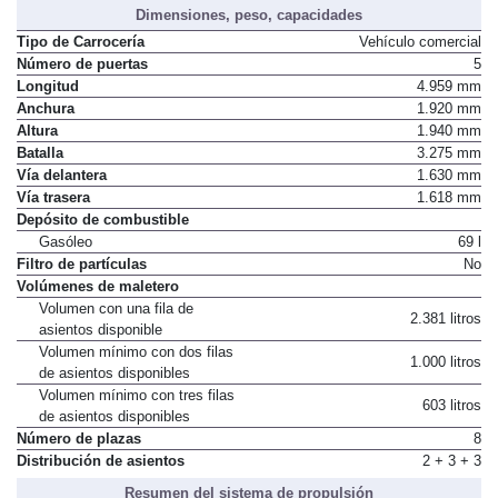
Dimensiones, peso, capacidades
Tipo de Carrocería
Vehículo comercial
Número de puertas
5
Longitud
4.959 mm
Anchura
1.920 mm
Altura
1.940 mm
Batalla
3.275 mm
Vía delantera
1.630 mm
Vía trasera
1.618 mm
Depósito de combustible
Gasóleo
69 l
Filtro de partículas
No
Volúmenes de maletero
Volumen con una fila de
2.381 litros
asientos disponible
Volumen mínimo con dos filas
1.000 litros
de asientos disponibles
Volumen mínimo con tres filas
603 litros
de asientos disponibles
Número de plazas
8
Distribución de asientos
2 + 3 + 3
Resumen del sistema de propulsión