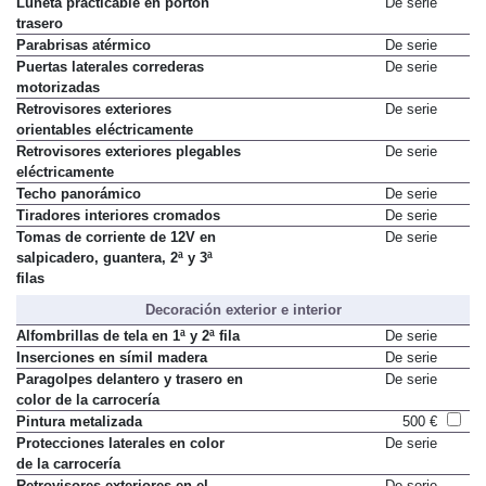
Luneta practicable en portón
De serie
trasero
Parabrisas atérmico
De serie
Puertas laterales correderas
De serie
motorizadas
Retrovisores exteriores
De serie
orientables eléctricamente
Retrovisores exteriores plegables
De serie
eléctricamente
Techo panorámico
De serie
Tiradores interiores cromados
De serie
Tomas de corriente de 12V en
De serie
salpicadero, guantera, 2ª y 3ª
filas
Decoración exterior e interior
Alfombrillas de tela en 1ª y 2ª fila
De serie
Inserciones en símil madera
De serie
Paragolpes delantero y trasero en
De serie
color de la carrocería
Pintura metalizada
500 €
Protecciones laterales en color
De serie
de la carrocería
Retrovisores exteriores en el
De serie