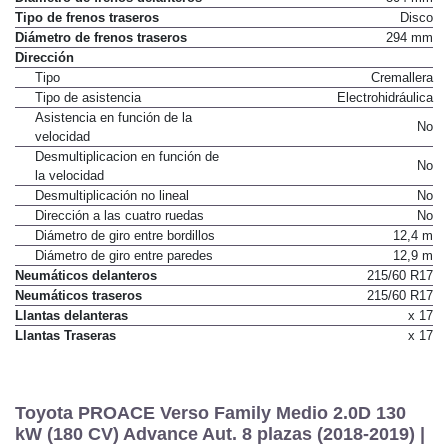
Tipo de frenos traseros
Disco
Diámetro de frenos traseros
294 mm
Dirección
Tipo
Cremallera
Tipo de asistencia
Electrohidráulica
Asistencia en función de la
No
velocidad
Desmultiplicacion en función de
No
la velocidad
Desmultiplicación no lineal
No
Dirección a las cuatro ruedas
No
Diámetro de giro entre bordillos
12,4 m
Diámetro de giro entre paredes
12,9 m
Neumáticos delanteros
215/60 R17
Neumáticos traseros
215/60 R17
Llantas delanteras
x 17
Llantas Traseras
x 17
Toyota PROACE Verso Family Medio 2.0D 130
kW (180 CV) Advance Aut. 8 plazas (2018-2019) |