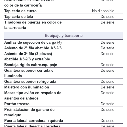
color de la carrocería
Tapicería de cuero
No disponible
Tapicería de tela
De serie
Tiradores de puertas en color de
De serie
la carrocería
Equipaje y transporte
Anillas de sujección de carga (4)
De serie
Asiento de 2ª fila abatible 1/3-2/3
De serie
Asiento de 3ª fila (3 plazas)
De serie
abatible 1/3-2/3 y extraíble
Bandeja rígida cubre-equipaje
De serie
Guantera superior cerrada e
De serie
iluminada
Guantera superior refrigerada
De serie
Maletero con iluminación
De serie
Mesas tipo avión en respaldo de
De serie
asientos delanteros
Portón trasero
De serie
Preinstalación de gancho de
De serie
remolque
Puerta lateral corredera izquierda
De serie
Puerta lateral derecha corredera
De serie