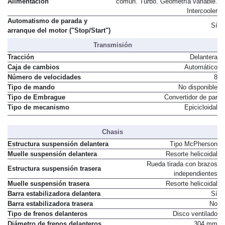
Alimentación
común. Turbo. Geometría variable.
Intercooler
Automatismo de parada y
Sí
arranque del motor ("Stop/Start")
Transmisión
Tracción
Delantera
Caja de cambios
Automático
Número de velocidades
8
Tipo de mando
No disponible
Tipo de Embrague
Convertidor de par
Tipo de mecanismo
Epicicloidal
Chasis
Estructura suspensión delantera
Tipo McPherson
Muelle suspensión delantera
Resorte helicoidal
Rueda tirada con brazos
Estructura suspensión trasera
independientes
Muelle suspensión trasera
Resorte helicoidal
Barra estabilizadora delantera
Sí
Barra estabilizadora trasera
No
Tipo de frenos delanteros
Disco ventilado
Diámetro de frenos delanteros
304 mm