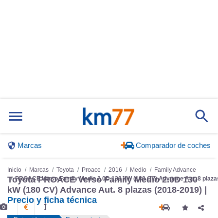
Marcas
Comparador de coches
Inicio
Marcas
Toyota
Proace
2016
Medio
Family Advance
Toyota PROACE Verso Family Medio 2.0D 130
PROACE Verso Family Medio 2.0D 130 kW (180 CV) Advance Aut. 8 plaza
kW (180 CV) Advance Aut. 8 plazas (2018-2019) |
Precio y ficha técnica