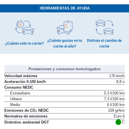
HERRAMIENTAS DE AYUDA
¿Cuánto gastas en tu
Disfruta el cambio de
¿Cuánto vale tu coche?
coche al año?
coche
Prestaciones y consumos homologados
Velocidad máxima
170 km/h
Aceleración 0-100 km/h
8,8 s
Consumo NEDC
Extraurbano
5,3 l/100 km
Urbano
7,3 l/100 km
Medio
6 l/100 km
Emisiones de CO₂ NEDC
159 gr/km
Normativa de emisiones
Euro 6
C
Distintivo ambiental DGT