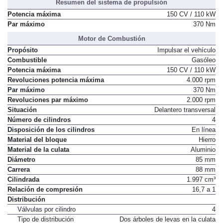
Resumen del sistema de propulsión
Potencia máxima
150 CV / 110 kW
Par máximo
370 Nm
Motor de Combustión
Propósito
Impulsar el vehículo
Combustible
Gasóleo
Potencia máxima
150 CV / 110 kW
Revoluciones potencia máxima
4.000 rpm
Par máximo
370 Nm
Revoluciones par máximo
2.000 rpm
Situación
Delantero transversal
Número de cilindros
4
Disposición de los cilindros
En línea
Material del bloque
Hierro
Material de la culata
Aluminio
Diámetro
85 mm
Carrera
88 mm
Cilindrada
1.997 cm³
Relación de compresión
16,7 a 1
Distribución
Válvulas por cilindro
4
Tipo de distribución
Dos árboles de levas en la culata