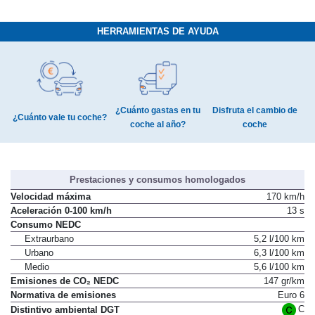
HERRAMIENTAS DE AYUDA
¿Cuánto gastas en tu
Disfruta el cambio de
¿Cuánto vale tu coche?
coche al año?
coche
Prestaciones y consumos homologados
Velocidad máxima
170 km/h
Aceleración 0-100 km/h
13 s
Consumo NEDC
Extraurbano
5,2 l/100 km
Urbano
6,3 l/100 km
Medio
5,6 l/100 km
Emisiones de CO₂ NEDC
147 gr/km
Normativa de emisiones
Euro 6
C
Distintivo ambiental DGT