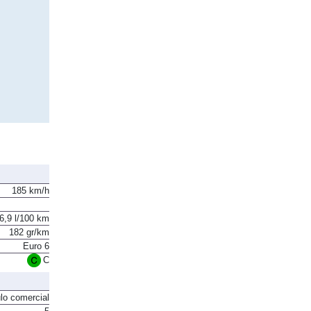
185 km/h
6,9 l/100 km
182 gr/km
Euro 6
C
lo comercial