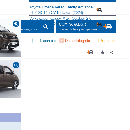
Toyota Proace Verso Family Advance
L1 2.0D 145 CV 8 plazas (2024)
Volkswagen Caddy Maxi Outdoor 2.0
TDI 75 kW (102 CV) 7 plazas (2024-
SCADOR
COMPARADOR
2026)
maciones, fichas e imágenes
precios, fichas y equipamiento
Disponible
Descatalogado
Prototipo