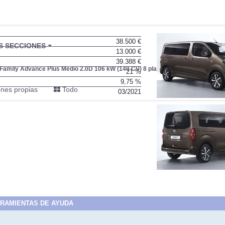
38.500 €
BU
S SECCIONES
13.000 €
infor
39.388 €
amily Advance Plus Medio 2.0D 106 kW (140 CV) 8 plazas
21 %
9,75 %
nes propias
Todo
03/2021
RAMIENTAS DE AYUDA