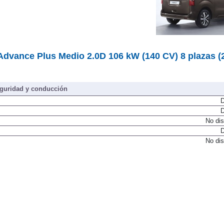
dvance Plus Medio 2.0D 106 kW (140 CV) 8 plazas (
guridad y conducción
D
D
No dis
D
No dis
D
D
D
D
D
D
D
D