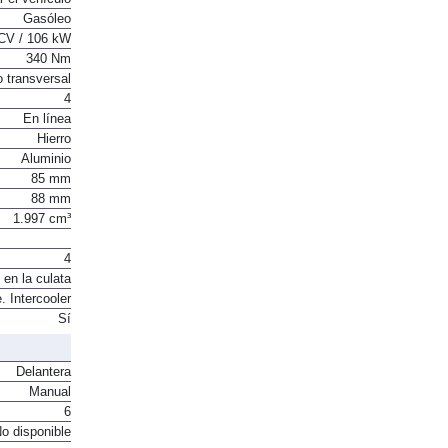
Gasóleo
CV / 106 kW
340 Nm
o transversal
4
En línea
Hierro
Aluminio
85 mm
88 mm
1.997 cm³
4
 en la culata
. Intercooler
Sí
Delantera
Manual
6
o disponible