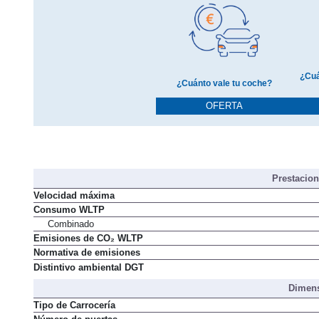
¿Cuá
¿Cuánto vale tu coche?
OFERTA
Prestacio
Velocidad máxima
Consumo WLTP
Combinado
Emisiones de CO₂ WLTP
Normativa de emisiones
Distintivo ambiental DGT
Dimens
Tipo de Carrocería