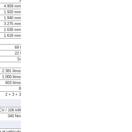
5
4.959 mm
1.920 mm
1.940 mm
3.275 mm
1.630 mm
1.618 mm
69 l
22 l
Sí
2.381 litros
1.000 litros
603 litros
8
2 + 3 + 3
CV / 106 kW
340 Nm
r el vehículo