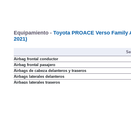
Equipamiento -
Toyota PROACE Verso Family A
2021)
Se
Airbag frontal conductor
Airbag frontal pasajero
Airbags de cabeza delanteros y traseros
Airbags laterales delanteros
Airbags laterales traseros
Alerta por pérdida de atención del conductor
Anclajes Isofix en segunda fila de asientos
Antibloqueo de frenos (ABS)
Asistencia de arranque en pendiente (HAC)
Asistente de frenada de emergencia (BA)
Avisador de cambio involuntario de carril
Aviso de cinturón no colocado
Bloqueo manual de puertas para niños