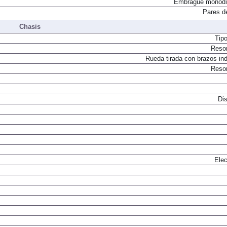
Embrague monodi
Pares d
Chasis
Tip
Resor
Rueda tirada con brazos in
Resor
Dis
Elec