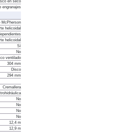
sco en seco
e engranajes
o McPherson
te helicoidal
dependientes
te helicoidal
Sí
No
co ventilado
304 mm
Disco
294 mm
Cremallera
trohidráulica
No
No
No
No
12,4 m
12,9 m