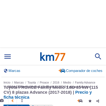
Marcas
Comparador de coches
Inicio
Marcas
Toyota
Proace
2016
Medio
Family Advance
Toyota PROACE Family Medio 1.6D 85 kW (115
PROACE Family Medio 1.6D 85 kW (115 CV) 8 plazas Advance
CV) 8 plazas Advance (2017-2018) |
Precio y
ficha técnica