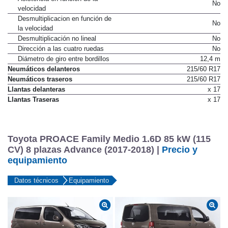
No
velocidad
Desmultiplicacion en función de
No
la velocidad
Desmultiplicación no lineal
No
Dirección a las cuatro ruedas
No
Diámetro de giro entre bordillos
12,4 m
Neumáticos delanteros
215/60 R17
Neumáticos traseros
215/60 R17
Llantas delanteras
x 17
Llantas Traseras
x 17
Toyota PROACE Family Medio 1.6D 85 kW (115
CV) 8 plazas Advance (2017-2018) |
Precio y
equipamiento
Datos técnicos
Equipamiento