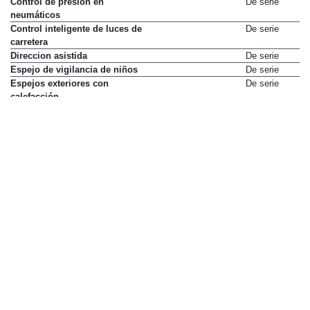
Control de presión en
De serie
neumáticos
Control inteligente de luces de
De serie
carretera
Direccion asistida
De serie
Espejo de vigilancia de niños
De serie
Espejos exteriores con
De serie
calefacción
Faros antiniebla
De serie
Faros de xenón
De serie
Frenado autónomo de
De serie
emergencia con detección de
peatones
Limpialuneta
De serie
Luces LED de circulación diurna
De serie
Luneta térmica
De serie
Ordenador de viaje
De serie
Reconocimiento de señales de
De serie
tráfico
Retrovisor interior
De serie
electrocrómico
Seguridad precolisión
De serie
Sensores de aparcamiento
De serie