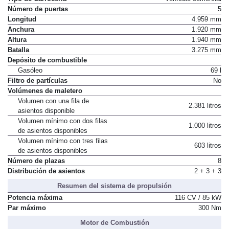
Número de puertas
5
Longitud
4.959 mm
Anchura
1.920 mm
Altura
1.940 mm
Batalla
3.275 mm
Depósito de combustible
Gasóleo
69 l
Filtro de partículas
No
Volúmenes de maletero
Volumen con una fila de
2.381 litros
asientos disponible
Volumen mínimo con dos filas
1.000 litros
de asientos disponibles
Volumen mínimo con tres filas
603 litros
de asientos disponibles
Número de plazas
8
Distribución de asientos
2 + 3 + 3
Resumen del sistema de propulsión
Potencia máxima
116 CV / 85 kW
Par máximo
300 Nm
Motor de Combustión