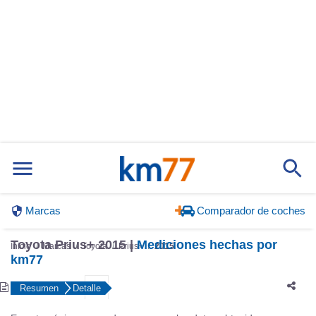
Marcas
Comparador de coches
Toyota Prius+ 2015 |
Mediciones hechas por
Inicio
Marcas
Toyota
Prius+
2015
km77
Resumen
Detalle