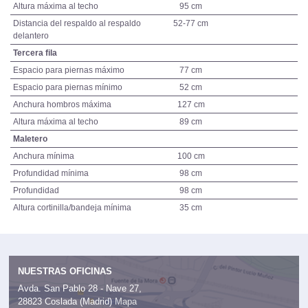
Altura máxima al techo
95 cm
Distancia del respaldo al respaldo
52-77 cm
delantero
Tercera fila
Espacio para piernas máximo
77 cm
Espacio para piernas mínimo
52 cm
Anchura hombros máxima
127 cm
Altura máxima al techo
89 cm
Maletero
Anchura mínima
100 cm
Profundidad mínima
98 cm
Profundidad
98 cm
Altura cortinilla/bandeja mínima
35 cm
NUESTRAS OFICINAS
Avda. San Pablo 28 - Nave 27,
28823 Coslada (Madrid)
Mapa