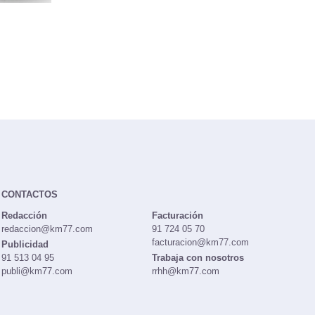
CONTACTOS
Redacción
Facturación
redaccion@km77.com
91 724 05 70
facturacion@km77.com
Publicidad
91 513 04 95
Trabaja con nosotros
publi@km77.com
rrhh@km77.com