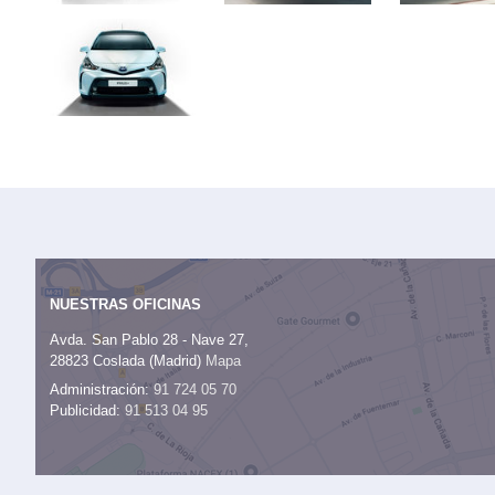
NUESTRAS OFICINAS
Avda. San Pablo 28 - Nave 27,
28823 Coslada (Madrid)
Mapa
Administración:
91 724 05 70
Publicidad:
91 513 04 95