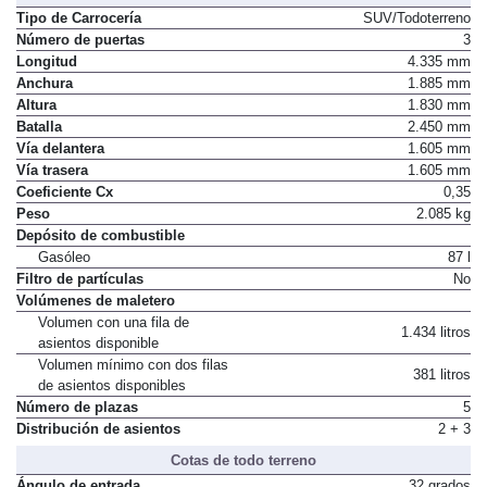
Tipo de Carrocería
SUV/Todoterreno
Número de puertas
3
Longitud
4.335 mm
Anchura
1.885 mm
Altura
1.830 mm
Batalla
2.450 mm
Vía delantera
1.605 mm
Vía trasera
1.605 mm
Coeficiente Cx
0,35
Peso
2.085 kg
Depósito de combustible
Gasóleo
87 l
Filtro de partículas
No
Volúmenes de maletero
Volumen con una fila de
1.434 litros
asientos disponible
Volumen mínimo con dos filas
381 litros
de asientos disponibles
Número de plazas
5
Distribución de asientos
2 + 3
Cotas de todo terreno
Ángulo de entrada
32 grados