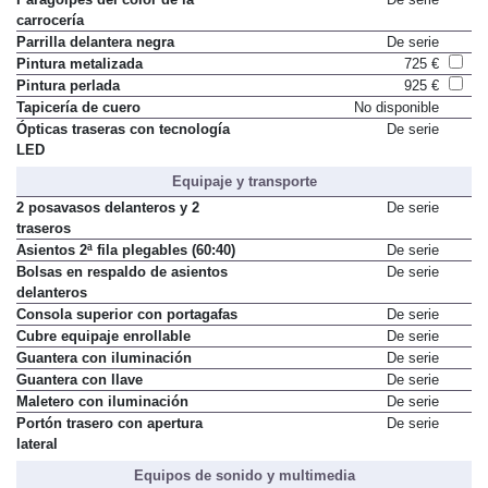
carrocería
Parrilla delantera negra
De serie
Pintura metalizada
725 €
Pintura perlada
925 €
Tapicería de cuero
No disponible
Ópticas traseras con tecnología
De serie
LED
Equipaje y transporte
2 posavasos delanteros y 2
De serie
traseros
Asientos 2ª fila plegables (60:40)
De serie
Bolsas en respaldo de asientos
De serie
delanteros
Consola superior con portagafas
De serie
Cubre equipaje enrollable
De serie
Guantera con iluminación
De serie
Guantera con llave
De serie
Maletero con iluminación
De serie
Portón trasero con apertura
De serie
lateral
Equipos de sonido y multimedia