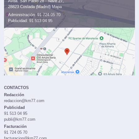
Avda. San Pablo 28 - Nave 27,
28823 Coslada (Madrid)
Mapa
Administración:
91 724 05 70
Publicidad:
91 513 04 95
CONTACTOS
Redacción
redaccion@km77.com
Publicidad
91 513 04 95
publi@km77.com
Facturación
91 724 05 70
facturacion@km77.com