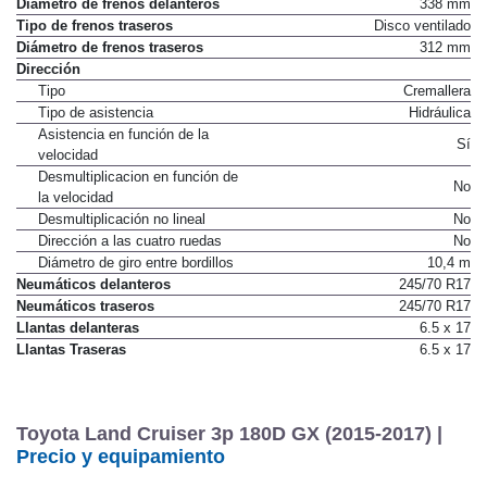
Diámetro de frenos delanteros
338 mm
Tipo de frenos traseros
Disco ventilado
Diámetro de frenos traseros
312 mm
Dirección
Tipo
Cremallera
Tipo de asistencia
Hidráulica
Asistencia en función de la
Sí
velocidad
Desmultiplicacion en función de
No
la velocidad
Desmultiplicación no lineal
No
Dirección a las cuatro ruedas
No
Diámetro de giro entre bordillos
10,4 m
Neumáticos delanteros
245/70 R17
Neumáticos traseros
245/70 R17
Llantas delanteras
6.5 x 17
Llantas Traseras
6.5 x 17
Toyota Land Cruiser 3p 180D GX (2015-2017) |
Precio y equipamiento