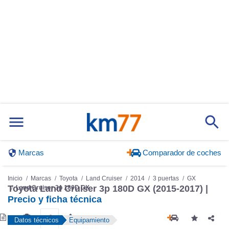
Marcas
Comparador de coches
Inicio
Marcas
Toyota
Land Cruiser
2014
3 puertas
GX
Toyota Land Cruiser 3p 180D GX (2015-2017) |
Land Cruiser 3p 180D GX
Precio y ficha técnica
Datos técnicos
Equipamiento