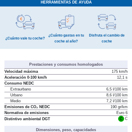
HERRAMIENTAS DE AYUDA
¿Cuánto gastas en tu
Disfruta el cambio de
¿Cuánto vale tu coche?
coche al año?
coche
Prestaciones y consumos homologados
Velocidad máxima
175 km/h
Aceleración 0-100 km/h
12,1 s
Consumo NEDC
Extraurbano
6,5 l/100 km
Urbano
8,6 l/100 km
Medio
7,2 l/100 km
Emisiones de CO₂ NEDC
190 gr/km
Normativa de emisiones
Euro 6
C
Distintivo ambiental DGT
Dimensiones, peso, capacidades