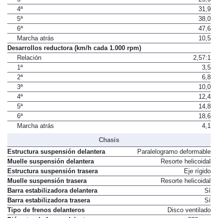
4ª
31,9
5ª
38,0
6ª
47,6
Marcha atrás
10,5
Desarrollos reductora (km/h cada 1.000 rpm)
Relación
2,57:1
1ª
3,5
2ª
6,8
3ª
10,0
4ª
12,4
5ª
14,8
6ª
18,6
Marcha atrás
4,1
Chasis
Estructura suspensión delantera
Paralelogramo deformable
Muelle suspensión delantera
Resorte helicoidal
Estructura suspensión trasera
Eje rígido
Muelle suspensión trasera
Resorte helicoidal
Barra estabilizadora delantera
Sí
Barra estabilizadora trasera
Sí
Tipo de frenos delanteros
Disco ventilado