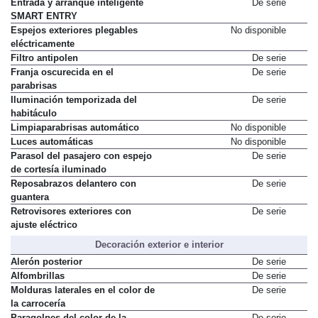
Entrada y arranque inteligente
De serie
SMART ENTRY
Espejos exteriores plegables
No disponible
eléctricamente
Filtro antipolen
De serie
Franja oscurecida en el
De serie
parabrisas
Iluminación temporizada del
De serie
habitáculo
Limpiaparabrisas automático
No disponible
Luces automáticas
No disponible
Parasol del pasajero con espejo
De serie
de cortesía iluminado
Reposabrazos delantero con
De serie
guantera
Retrovisores exteriores con
De serie
ajuste eléctrico
Decoración exterior e interior
Alerón posterior
De serie
Alfombrillas
De serie
Molduras laterales en el color de
De serie
la carrocería
Paragolpes del color de la
De serie