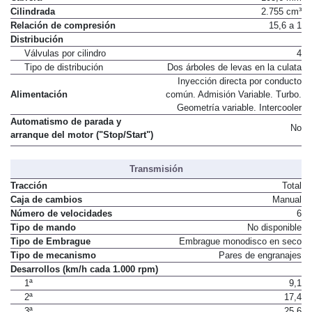
Cilindrada
2.755 cm³
Relación de compresión
15,6 a 1
Distribución
Válvulas por cilindro
4
Tipo de distribución
Dos árboles de levas en la culata
Inyección directa por conducto
Alimentación
común. Admisión Variable. Turbo.
Geometría variable. Intercooler
Automatismo de parada y
No
arranque del motor ("Stop/Start")
Transmisión
Tracción
Total
Caja de cambios
Manual
Número de velocidades
6
Tipo de mando
No disponible
Tipo de Embrague
Embrague monodisco en seco
Tipo de mecanismo
Pares de engranajes
Desarrollos (km/h cada 1.000 rpm)
1ª
9,1
2ª
17,4
3ª
25,6