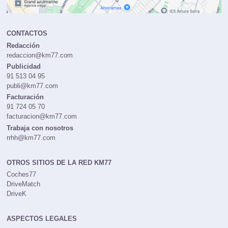
CONTACTOS
Redacción
redaccion@km77.com
Publicidad
91 513 04 95
publi@km77.com
Facturación
91 724 05 70
facturacion@km77.com
Trabaja con nosotros
rrhh@km77.com
OTROS SITIOS DE LA RED KM77
Coches77
DriveMatch
DriveK
ASPECTOS LEGALES