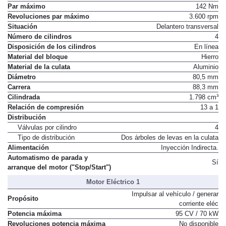
Par máximo
142 Nm
Revoluciones par máximo
3.600 rpm
Situación
Delantero transversal
Número de cilindros
4
Disposición de los cilindros
En línea
Material del bloque
Hierro
Material de la culata
Aluminio
Diámetro
80,5 mm
Carrera
88,3 mm
Cilindrada
1.798 cm³
Relación de compresión
13 a 1
Distribución
Válvulas por cilindro
4
Tipo de distribución
Dos árboles de levas en la culata
Alimentación
Inyección Indirecta.
Automatismo de parada y
Sí
arranque del motor ("Stop/Start")
Motor Eléctrico 1
Impulsar al vehículo / generar
Propósito
corriente eléc
Potencia máxima
95 CV / 70 kW
Revoluciones potencia máxima
No disponible