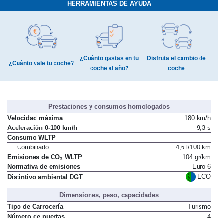
HERRAMIENTAS DE AYUDA
¿Cuánto gastas en tu
Disfruta el cambio de
¿Cuánto vale tu coche?
coche al año?
coche
Prestaciones y consumos homologados
Velocidad máxima
180 km/h
Aceleración 0-100 km/h
9,3 s
Consumo WLTP
Combinado
4,6 l/100 km
Emisiones de CO₂ WLTP
104 gr/km
Normativa de emisiones
Euro 6
ECO
Distintivo ambiental DGT
Dimensiones, peso, capacidades
Tipo de Carrocería
Turismo
Número de puertas
4