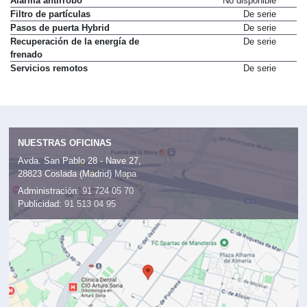
Alarma antirrobo
No disponible
Filtro de partículas
De serie
Pasos de puerta Hybrid
De serie
Recuperación de la energía de
De serie
frenado
Servicios remotos
De serie
NUESTRAS OFICINAS
Avda. San Pablo 28 - Nave 27,
28823 Coslada (Madrid)
Mapa
Administración:
91 724 05 70
Publicidad:
91 513 04 95