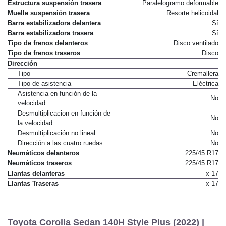
Estructura suspensión trasera
Paralelogramo deformable
Muelle suspensión trasera
Resorte helicoidal
Barra estabilizadora delantera
Sí
Barra estabilizadora trasera
Sí
Tipo de frenos delanteros
Disco ventilado
Tipo de frenos traseros
Disco
Dirección
Tipo
Cremallera
Tipo de asistencia
Eléctrica
Asistencia en función de la
No
velocidad
Desmultiplicacion en función de
No
la velocidad
Desmultiplicación no lineal
No
Dirección a las cuatro ruedas
No
Neumáticos delanteros
225/45 R17
Neumáticos traseros
225/45 R17
Llantas delanteras
x 17
Llantas Traseras
x 17
Toyota Corolla Sedan 140H Style Plus (2022) |