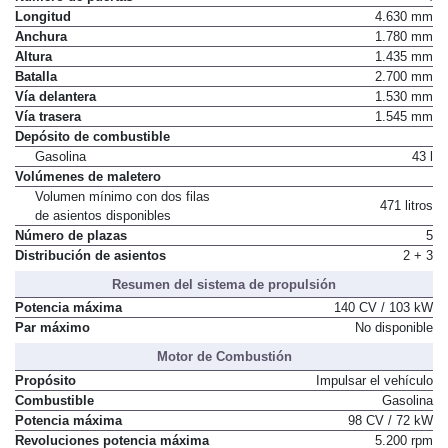
Longitud
4.630 mm
Anchura
1.780 mm
Altura
1.435 mm
Batalla
2.700 mm
Vía delantera
1.530 mm
Vía trasera
1.545 mm
Depósito de combustible
Gasolina
43 l
Volúmenes de maletero
Volumen mínimo con dos filas
471 litros
de asientos disponibles
Número de plazas
5
Distribución de asientos
2 + 3
Resumen del sistema de propulsión
Potencia máxima
140 CV / 103 kW
Par máximo
No disponible
Motor de Combustión
Propósito
Impulsar el vehículo
Combustible
Gasolina
Potencia máxima
98 CV / 72 kW
Revoluciones potencia máxima
5.200 rpm