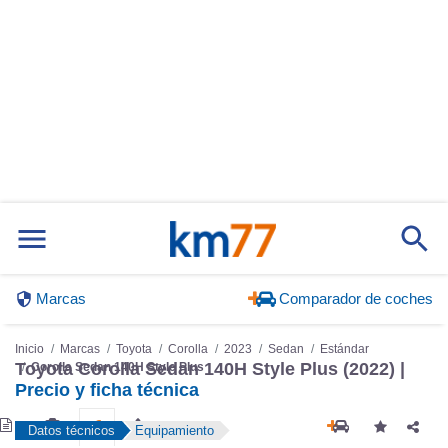
Marcas
Comparador de coches
Inicio
Marcas
Toyota
Corolla
2023
Sedan
Estándar
Toyota Corolla Sedan 140H Style Plus (2022) |
Corolla Sedan 140H Style Plus
Precio y ficha técnica
Datos técnicos
Equipamiento