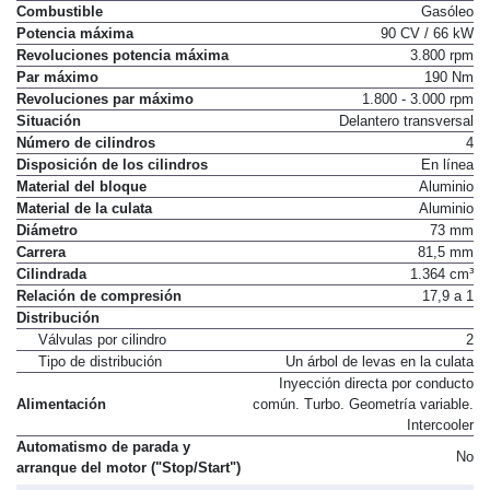
Combustible
Gasóleo
Potencia máxima
90 CV / 66 kW
Revoluciones potencia máxima
3.800 rpm
Par máximo
190 Nm
Revoluciones par máximo
1.800 - 3.000 rpm
Situación
Delantero transversal
Número de cilindros
4
Disposición de los cilindros
En línea
Material del bloque
Aluminio
Material de la culata
Aluminio
Diámetro
73 mm
Carrera
81,5 mm
Cilindrada
1.364 cm³
Relación de compresión
17,9 a 1
Distribución
Válvulas por cilindro
2
Tipo de distribución
Un árbol de levas en la culata
Inyección directa por conducto
Alimentación
común. Turbo. Geometría variable.
Intercooler
Automatismo de parada y
No
arranque del motor ("Stop/Start")