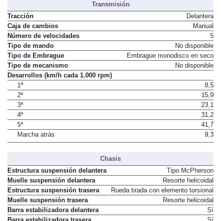
Transmisión
Tracción
Delantera
Caja de cambios
Manual
Número de velocidades
5
Tipo de mando
No disponible
Tipo de Embrague
Embrague monodisco en seco
Tipo de mecanismo
No disponible
Desarrollos (km/h cada 1.000 rpm)
1ª
8,5
2ª
15,9
3ª
23,1
4ª
31,2
5ª
41,7
Marcha atrás
9,3
Chasis
Estructura suspensión delantera
Tipo McPherson
Muelle suspensión delantera
Resorte helicoidal
Estructura suspensión trasera
Rueda tirada con elemento torsional
Muelle suspensión trasera
Resorte helicoidal
Barra estabilizadora delantera
Sí
Barra estabilizadora trasera
Sí