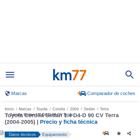
Marcas
Comparador de coches
Inicio
Marcas
Toyota
Corolla
2004
Sedán
Terra
Toyota Corolla Sedan 1.4 D4-D 90 CV Terra
Corolla Sedan 1.4 D4-D 90 CV Terra
(2004-2005) |
Precio y ficha técnica
Datos técnicos
Equipamiento