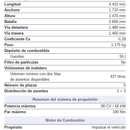
Longitud
4.410 mm
Anchura
1.710 mm
Altura
1.470 mm
Batalla
2.600 mm
Vía delantera
1.480 mm
Vía trasera
1.460 mm
Coeficiente Cx
0,29
Peso
1.175 kg
Depósito de combustible
Gasóleo
55 l
Filtro de partículas
No
Volúmenes de maletero
Volumen mínimo con dos filas
437 litros
de asientos disponibles
Número de plazas
5
Distribución de asientos
2 + 3
Resumen del sistema de propulsión
Potencia máxima
90 CV / 66 kW
Par máximo
190 Nm
Motor de Combustión
Propósito
Impulsar el vehículo