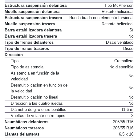
Estructura suspensión delantera
Tipo McPherson
Muelle suspensión delantera
Resorte helicoidal
Estructura suspensión trasera
Rueda tirada con elemento torsional
Muelle suspensión trasera
Resorte helicoidal
Barra estabilizadora delantera
Sí
Barra estabilizadora trasera
No
Tipo de frenos delanteros
Disco ventilado
Tipo de frenos traseros
Disco
Dirección
Tipo
Cremallera
Tipo de asistencia
No disponible
Asistencia en función de la
No
velocidad
Desmultiplicacion en función de
No
la velocidad
Desmultiplicación no lineal
No
Dirección a las cuatro ruedas
No
Diámetro de giro entre bordillos
11,6 m
Vueltas de volante entre topes
3
Neumáticos delanteros
205/55 R16
Neumáticos traseros
205/55 R16
Llantas delanteras
6.5 x 16