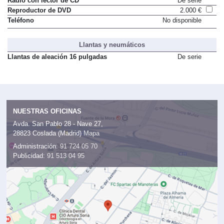
Radio con lector de CD
De serie
Reproductor de DVD
2.000 €
Teléfono
No disponible
Llantas y neumáticos
Llantas de aleación 16 pulgadas
De serie
NUESTRAS OFICINAS
Avda. San Pablo 28 - Nave 27,
28823 Coslada (Madrid)
Mapa
Administración:
91 724 05 70
Publicidad:
91 513 04 95