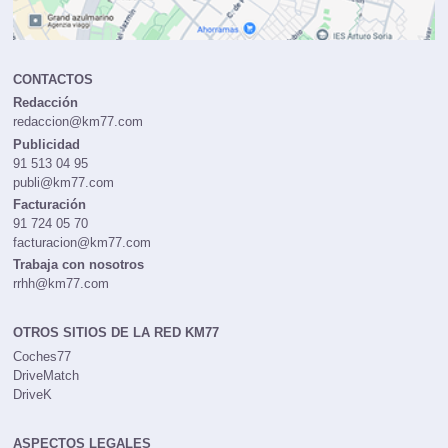
CONTACTOS
Redacción
redaccion@km77.com
Publicidad
91 513 04 95
publi@km77.com
Facturación
91 724 05 70
facturacion@km77.com
Trabaja con nosotros
rrhh@km77.com
OTROS SITIOS DE LA RED KM77
Coches77
DriveMatch
DriveK
ASPECTOS LEGALES