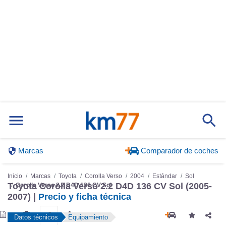
Marcas
Comparador de coches
Inicio
Marcas
Toyota
Corolla Verso
2004
Estándar
Sol
Toyota Corolla Verso 2.2 D4D 136 CV Sol (2005-
Corolla Verso 2.2 D4D 136 CV Sol
2007) |
Precio y ficha técnica
Datos técnicos
Equipamiento