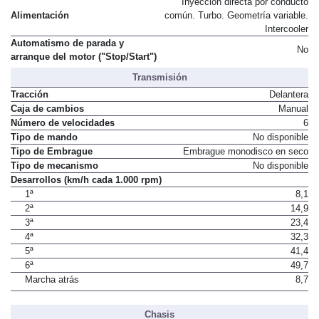
Inyección directa por conducto
Alimentación
común. Turbo. Geometría variable.
Intercooler
Automatismo de parada y
No
arranque del motor ("Stop/Start")
Transmisión
Tracción
Delantera
Caja de cambios
Manual
Número de velocidades
6
Tipo de mando
No disponible
Tipo de Embrague
Embrague monodisco en seco
Tipo de mecanismo
No disponible
Desarrollos (km/h cada 1.000 rpm)
1ª
8,1
2ª
14,9
3ª
23,4
4ª
32,3
5ª
41,4
6ª
49,7
Marcha atrás
8,7
Chasis