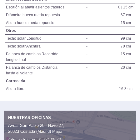
Escalón al abatir asientos traseros
-
0 | 15 cm
Diámetro hueco rueda repuesto
-
67 cm
Altura hueco rueda repuesto
-
15 cm
Otros
Techo solar Longitud
-
99 cm
Techo solar Anchura
-
70 cm
Palanca de cambios Recorrido
-
15 cm
longitudinal
Palanca de cambios Distancia
-
20 cm
hasta el volante
Carrocería
Altura libre
-
16,3 cm
NUESTRAS OFICINAS
Avda. San Pablo 28 - Nave 27,
28823 Coslada (Madrid)
Mapa
Administración:
91 724 05 70