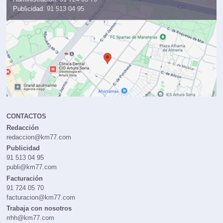
Publicidad:
91 513 04 95
CONTACTOS
Redacción
redaccion@km77.com
Publicidad
91 513 04 95
publi@km77.com
Facturación
91 724 05 70
facturacion@km77.com
Trabaja con nosotros
rrhh@km77.com