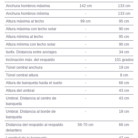
Anchura hombros máxima
142 cm
133 cm
Anchura hombros mínima
-
133 cm
Altura máxima al techo
99 cm
95 cm
Altura máxima con techo solar
-
90 cm
Altura mínima al techo
-
95 cm
Altura mínima con techo solar
-
90 cm
Isofix. Distancia entre anclajes
-
34 cm
Inclinación máx. del respaldo
-
101 grados
Túnel central anchura
-
19 cm
Túnel central altura
-
8 cm
Altura de banqueta hasta el suelo
-
66 cm
Altura del umbral
-
43 cm
Umbral. Distancia al centro de
-
43 cm
banqueta
Umbral. Distancia al borde de
-
18 cm
banqueta
Distancia del respaldo al respaldo
56-70 cm
66 cm
delantero
Longitud de la banqueta
-
47 cm