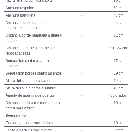
Altura mínima con techo solar
-
89 cm
Anchura respaldo
-
51 cm
Anchura banqueta
-
47 cm
Distancia centro banqueta a
-
44 cm
umbral de la puerta
Distancia borde banqueta a umbral
-
21 cm
de la puerta
Distancia banqueta a parte sup.
-
91 | 84 cm
reposacabezas
Separación centro a centro
-
67 cm
asientos
Separación bordes centro asientos
-
19 cm
Altura del suelo hasta banqueta
-
64 cm
Altura del suelo hasta el umbral
-
41 cm
Ángulo de apertura de puertas
-
65 grados
Distancia mínima del coche a una
-
60 cm
pared para entrar
Segunda fila
Espacio para piernas máximo
-
78 cm
Espacio para piernas mínimo
-
52 cm