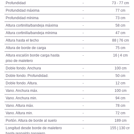
Profundidad
-
73 - 77 cm
Profundidad máxima
-
77 cm
Profundidad mínima
-
73 cm
Altura cortinilla/bandeja máxima
-
58 cm
Altura cortinilla/bandeja mínima
-
47 cm
Altura hasta el techo
-
88 | 76 cm
Altura de borde de carga
-
75 cm
Altura escalón borde carga hasta
-
16 | 4 cm
piso de maletero
Doble fondo. Anchura
-
100 cm
Doble fondo. Profundidad.
-
50 cm
Doble fondo. Altura.
-
12 cm
Vano. Anchura máx.
-
100 cm
Vano. Anchura min.
-
94 cm
Vano. Altura máx.
-
78 cm
Vano. Altura min.
-
72 cm
Portón. Altura de borde al suelo
-
189 cm
Longitud desde borde de maletero
-
155 | 130 cm
hasta respaldo pasajero