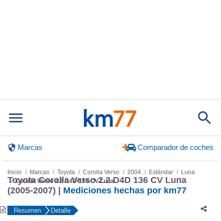
Marcas
Comparador de coches
Inicio
Marcas
Toyota
Corolla Verso
2004
Estándar
Luna
Toyota Corolla Verso 2.2 D4D 136 CV Luna
Corolla Verso 2.2 D4D 136 CV Luna
(2005-2007) |
Mediciones hechas por km77
Resumen
Detalle