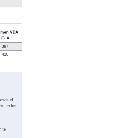
umen VDA
(l)
397
410
esde el
cio en las
mite