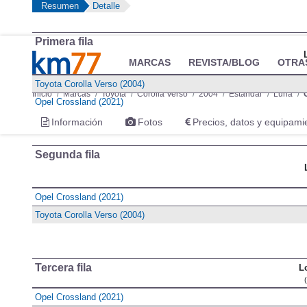
Resumen
Detalle
Primera fila
MARCAS
REVISTA/BLOG
OTRA
Toyota Corolla Verso (2004)
Inicio
Marcas
Toyota
Corolla Verso
2004
Estándar
Luna
Opel Crossland (2021)
Información
Fotos
Precios, datos y equipami
Segunda fila
Opel Crossland (2021)
Toyota Corolla Verso (2004)
Tercera fila
L
Opel Crossland (2021)