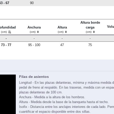
53 - 67
90
Altura borde
Vol
ofundidad
Anchura
Altura
carga
(cm)
(cm)
(cm)
(cm)
-
-
-
-
73 - 77
95 - 100
47
75
Filas de asientos
Longitud - En las plazas delanteras, mínima y máxima medida d
pedal de freno al respaldo. En las traseras, medida con un espa
plazas delanteras de 100 cm.
Anchura - Medida a la altura de los hombros.
Altura - Medida desde la base de la banqueta hasta el techo.
Isofix - Distancia entre los anclajes interiores de cada lado. Per
cuantificar el espacio disponible entre dos sillas.