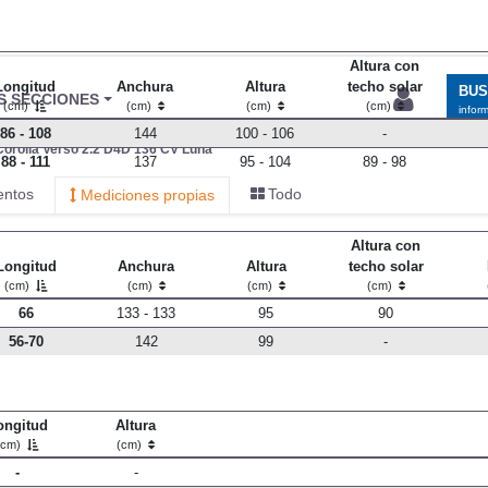
Altura con
Longitud
Anchura
Altura
techo solar
BU
S SECCIONES
(cm)
(cm)
(cm)
(cm)
infor
86 - 108
144
100 - 106
-
Corolla Verso 2.2 D4D 136 CV Luna
88 - 111
137
95 - 104
89 - 98
entos
Todo
Mediciones propias
Altura con
Longitud
Anchura
Altura
techo solar
(cm)
(cm)
(cm)
(cm)
66
133 - 133
95
90
56-70
142
99
-
ongitud
Altura
(cm)
(cm)
-
-