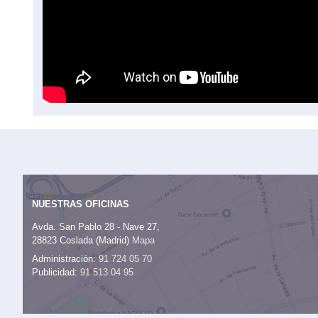
NUESTRAS OFICINAS
Avda. San Pablo 28 - Nave 27,
28823 Coslada (Madrid)
Mapa
Administración:
91 724 05 70
Publicidad:
91 513 04 95