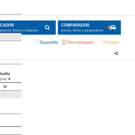
SCADOR
COMPARADOR
maciones, fichas e imágenes
precios, fichas y equipamiento
Disponible
Descatalogado
Prototipo
Isofix
(cm)
34
-