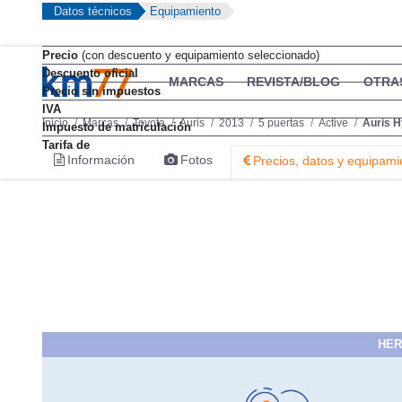
Datos técnicos
Equipamiento
Precio
(con descuento y equipamiento seleccionado)
Descuento oficial
MARCAS
REVISTA/BLOG
OTRA
Precio sin impuestos
IVA
Inicio
Marcas
Toyota
Auris
2013
5 puertas
Active
Auris H
Impuesto de matriculación
Tarifa de
Información
Fotos
Precios, datos y equipami
HER