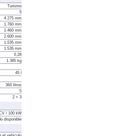
Turismo
5
4.275 mm
1.760 mm
1.460 mm
2.600 mm
1.535 mm
1.535 mm
0,28
1.385 kg
45 l
360 litros
5
2 + 3
CV / 100 kW
o disponible
r el vehículo