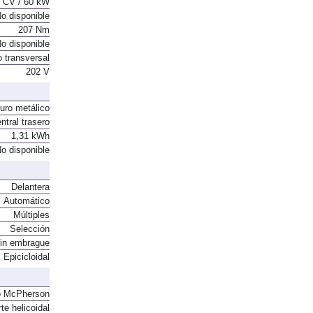
 CV / 60 kW
o disponible
207 Nm
o disponible
o transversal
202 V
ruro metálico
ntral trasero
1,31 kWh
o disponible
Delantera
Automático
Múltiples
Selección
in embrague
Epicicloidal
o McPherson
te helicoidal