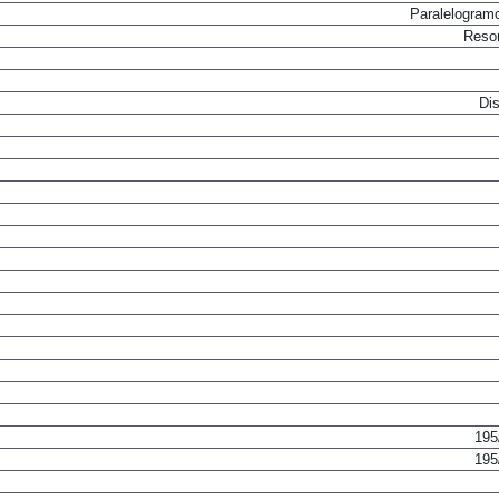
Paralelogram
Resor
Dis
195
195