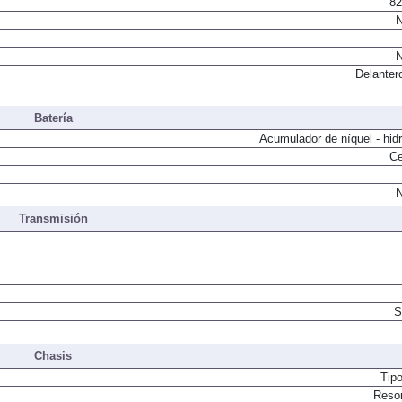
82
N
N
Delanter
Batería
Acumulador de níquel - hid
Ce
N
Transmisión
S
Chasis
Tip
Resor