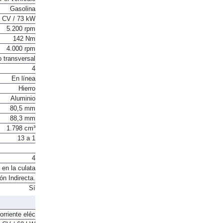
Gasolina
 CV / 73 kW
5.200 rpm
142 Nm
4.000 rpm
o transversal
4
En línea
Hierro
Aluminio
80,5 mm
88,3 mm
1.798 cm³
13 a 1
4
 en la culata
ón Indirecta.
Sí
orriente eléc