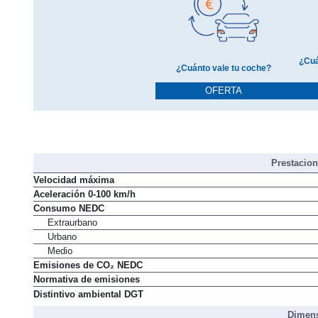
¿Cuá
¿Cuánto vale tu coche?
OFERTA
Prestacio
Velocidad máxima
Aceleración 0-100 km/h
Consumo NEDC
Extraurbano
Urbano
Medio
Emisiones de CO₂ NEDC
Normativa de emisiones
Distintivo ambiental DGT
Dimens