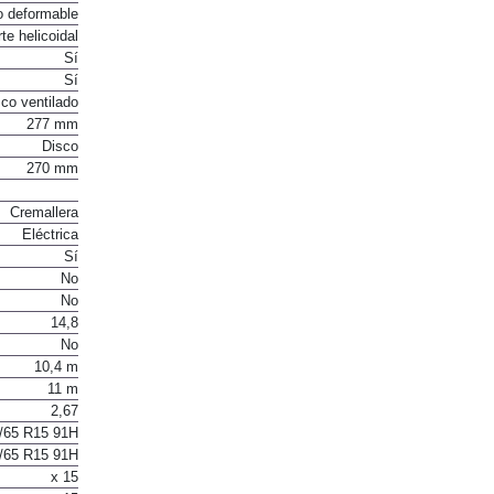
o deformable
te helicoidal
Sí
Sí
co ventilado
277 mm
Disco
270 mm
Cremallera
Eléctrica
Sí
No
No
14,8
No
10,4 m
11 m
2,67
/65 R15 91H
/65 R15 91H
x 15