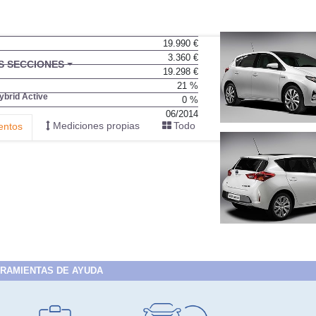
19.990 €
3.360 €
BU
S SECCIONES
19.298 €
infor
21 %
ybrid Active
0 %
06/2014
Mediciones propias
Todo
entos
RAMIENTAS DE AYUDA