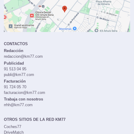
CONTACTOS
Redacción
redaccion@km77.com
Publicidad
91 513 04 95
publi@km77.com
Facturación
91 724 05 70
facturacion@km77.com
Trabaja con nosotros
rrhh@km77.com
OTROS SITIOS DE LA RED KM77
Coches77
DriveMatch