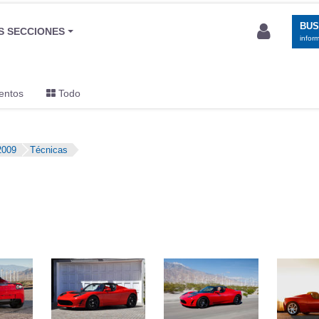
BU
S SECCIONES
infor
entos
Todo
2009
Técnicas