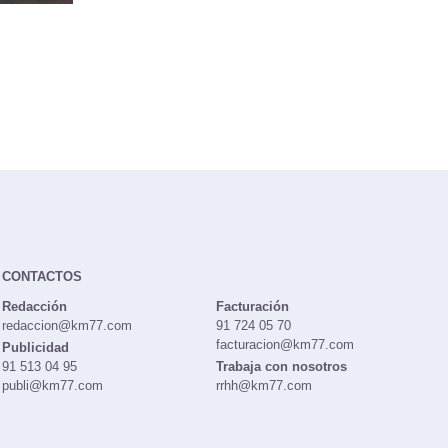
CONTACTOS
Redacción
Facturación
redaccion@km77.com
91 724 05 70
facturacion@km77.com
Publicidad
91 513 04 95
Trabaja con nosotros
publi@km77.com
rrhh@km77.com