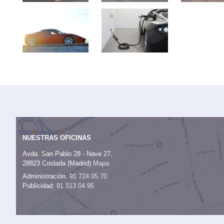
NUESTRAS OFICINAS
Avda. San Pablo 28 - Nave 27,
28823 Coslada (Madrid)
Mapa
Administración:
91 724 05 70
Publicidad:
91 513 04 95