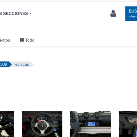
BU
S SECCIONES
infor
entos
Todo
2009
Técnicas