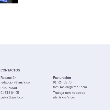
CONTACTOS
Redacción
Facturación
redaccion@km77.com
91 724 05 70
facturacion@km77.com
Publicidad
91 513 04 95
Trabaja con nosotros
publi@km77.com
rrhh@km77.com