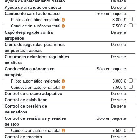
Ayuda de aparcamiento trasero
De serie
Ayuda de arranque en cuesta
De serie
Cambio de carril automático
Sólo en paquete
Piloto automático mejorado
3.800 €
Conducción autónoma total
7.500 €
Capó desplegable contra
De serie
atropellos
Cierre de seguridad para niños
De serie
en puertas traseras
Cinturones delanteros regulables
De serie
en altura
Conducción autónoma en
Sólo en paquete
autopista
Piloto automático mejorado
3.800 €
Conducción autónoma total
7.500 €
Control de crucero adaptativo
De serie
Control de estabilidad
De serie
Control de presión de
De serie
neumáticos
Control de semáforos y señales
Sólo en paquete
de stop
Conducción autónoma total
7.500 €
Control de tracción
De serie