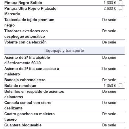
Pintura Negro Sólido
1.300 €
Pintura Ultra Rojo o Plateado
2.600 €
Mercurio
Tapicería de tejido premium
De serie
negro
Tiradores exteriores con
De serie
despliegue automático
Volante con calefacción
De serie
Equipaje y transporte
Asiento de 2ª fila abatible
De serie
eléctricamente 60/40
Asiento de 2ª fila con acceso a
De serie
maletero
Bandeja cubremaletero
De serie
Bola de remolque
1.350 €
Bolsillos en respaldo de asientos
De serie
delanteros
Consola central con cierre
De serie
deslizante
Cuatro ganchos en maletero
De serie
trasero
Guantera bloqueable
De serie