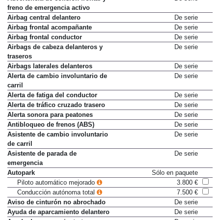
freno de emergencia activo
Airbag central delantero
De serie
Airbag frontal acompañante
De serie
Airbag frontal conductor
De serie
Airbags de cabeza delanteros y
De serie
traseros
Airbags laterales delanteros
De serie
Alerta de cambio involuntario de
De serie
carril
Alerta de fatiga del conductor
De serie
Alerta de tráfico cruzado trasero
De serie
Alerta sonora para peatones
De serie
Antibloqueo de frenos (ABS)
De serie
Asistente de cambio involuntario
De serie
de carril
Asistente de parada de
De serie
emergencia
Autopark
Sólo en paquete
Piloto automático mejorado
3.800 €
Conducción autónoma total
7.500 €
Aviso de cinturón no abrochado
De serie
Ayuda de aparcamiento delantero
De serie