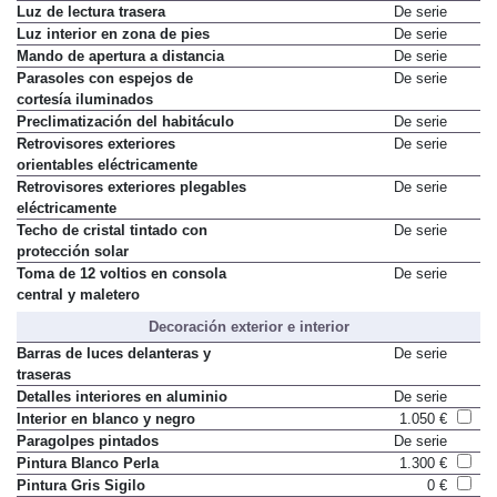
Luz de lectura trasera
De serie
Luz interior en zona de pies
De serie
Mando de apertura a distancia
De serie
Parasoles con espejos de
De serie
cortesía iluminados
Preclimatización del habitáculo
De serie
Retrovisores exteriores
De serie
orientables eléctricamente
Retrovisores exteriores plegables
De serie
eléctricamente
Techo de cristal tintado con
De serie
protección solar
Toma de 12 voltios en consola
De serie
central y maletero
Decoración exterior e interior
Barras de luces delanteras y
De serie
traseras
Detalles interiores en aluminio
De serie
Interior en blanco y negro
1.050 €
Paragolpes pintados
De serie
Pintura Blanco Perla
1.300 €
Pintura Gris Sigilo
0 €