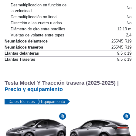
Desmultiplicacion en función de
No
la velocidad
Desmultiplicación no lineal
No
Dirección a las cuatro ruedas
No
Diámetro de giro entre bordillos
12,13 m
Vueltas de volante entre topes
2,4
Neumáticos delanteros
255/45 R19
Neumáticos traseros
255/45 R19
Llantas delanteras
9.5 x 19
Llantas Traseras
9.5 x 19
Tesla Model Y Tracción trasera (2025-2025) |
Precio y equipamiento
Datos técnicos
Equipamiento