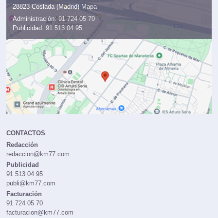
28823 Coslada (Madrid)
Mapa
Administración:
91 724 05 70
Publicidad:
91 513 04 95
CONTACTOS
Redacción
redaccion@km77.com
Publicidad
91 513 04 95
publi@km77.com
Facturación
91 724 05 70
facturacion@km77.com