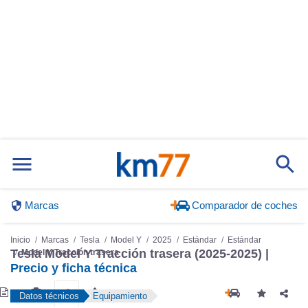
Marcas
Comparador de coches
Inicio
Marcas
Tesla
Model Y
2025
Estándar
Estándar
Tesla Model Y Tracción trasera (2025-2025) |
Model Y Tracción trasera
Precio y ficha técnica
Datos técnicos
Equipamiento