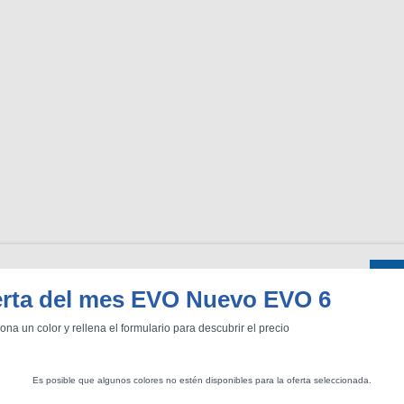
erta del mes EVO Nuevo EVO 6
ona un color y rellena el formulario para descubrir el precio
BU
S SECCIONES
infor
entos
Todo