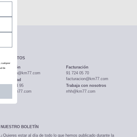
CONTACTOS
Redacción
Facturación
redaccion@km77.com
91 724 05 70
facturacion@km77.com
Publicidad
91 513 04 95
Trabaja con nosotros
, cualquier
publi@km77.com
rrhh@km77.com
ud de
NUESTRO BOLETÍN
¿Quieres estar al día de todo lo que hemos publicado durante la