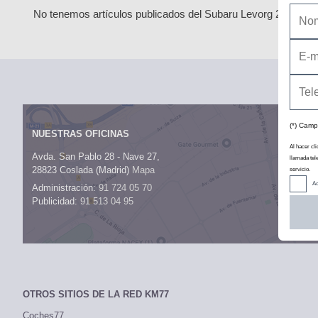
No tenemos artículos publicados del Subaru Levorg 2016 (seg
NUESTRAS OFICINAS
Avda. San Pablo 28 - Nave 27,
28823 Coslada (Madrid)
Mapa
(*) Camp
Administración:
91 724 05 70
Publicidad:
91 513 04 95
Al hacer cli
llamada tel
servicio.
Ac
OTROS SITIOS DE LA RED KM77
Coches77