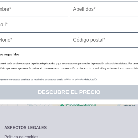
ún la disponibilidad seleccionada)
Es posible que algunos colores no estén disponibles para la oferta seleccionada.
os requeridos
c en el botón de abajo aceptas la política de privacidad y que te contactemos para recibir la prestación del servicio solicitado. Por tanto
efónica por nuestra parte será considerada como una mera comunicación en el marco de una relación ya existente basada en tu solicit
epto ser contactado con fines de marketing de acuerdo con la
política de privacidad
de AutoXY
DESCUBRE EL PRECIO
ASPECTOS LEGALES
Política de cookies