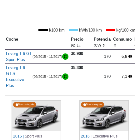
l/100 km
kWh/100 km
kg/100 km
Coche
Precio
Potencia
Consumo
Lo
(€)
(CV)
(m
Levorg 1.6 GT
30.900
170
6,9
(09/2015 - 11/2017)
Sport Plus
Levorg 1.6
35.300
GT-S
170
7,1
(09/2015 - 11/2017)
Executive
Plus
Descatalogado
Descatalogado
2016 |
Sport Plus
2016 |
Executive Plus