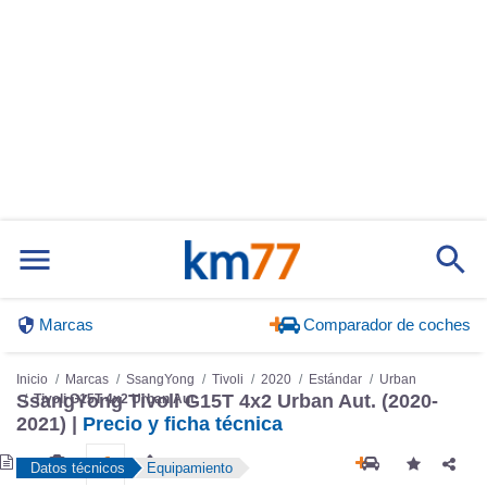
Marcas
Comparador de coches
Inicio
Marcas
SsangYong
Tivoli
2020
Estándar
Urban
SsangYong Tivoli G15T 4x2 Urban Aut. (2020-
Tivoli G15T 4x2 Urban Aut.
2021) |
Precio y ficha técnica
Datos técnicos
Equipamiento