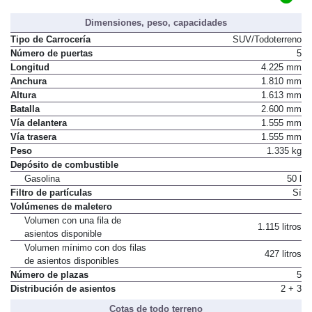
Dimensiones, peso, capacidades
Tipo de Carrocería
SUV/Todoterreno
Número de puertas
5
Longitud
4.225 mm
Anchura
1.810 mm
Altura
1.613 mm
Batalla
2.600 mm
Vía delantera
1.555 mm
Vía trasera
1.555 mm
Peso
1.335 kg
Depósito de combustible
Gasolina
50 l
Filtro de partículas
Sí
Volúmenes de maletero
Volumen con una fila de
1.115 litros
asientos disponible
Volumen mínimo con dos filas
427 litros
de asientos disponibles
Número de plazas
5
Distribución de asientos
2 + 3
Cotas de todo terreno