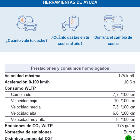
HERRAMIENTAS DE AYUDA
¿Cuánto gastas en tu
Disfruta el cambio de
¿Cuánto vale tu coche?
coche al año?
coche
Prestaciones y consumos homologados
Velocidad máxima
175 km/h
Aceleración 0-100 km/h
10,6 s
Consumo WLTP
Combinado
7,7 l/100 km
Velocidad baja
10 l/100 km
Velocidad media
7,3 l/100 km
Velocidad alta
6,6 l/100 km
Velocidad muy alta
8 l/100 km
Emisiones de CO₂ WLTP
175 gr/km
Normativa de emisiones
Euro 6
C
Distintivo ambiental DGT