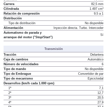
Carrera
82,5 mm
Cilindrada
1.497 cm³
Relación de compresión
9,5 a 1
Distribución
Tipo de distribución
No disponible
Alimentación
Inyección directa. Turbo. Intercooler
Automatismo de parada y
Sí
arranque del motor ("Stop/Start")
Transmisión
Tracción
Delantera
Caja de cambios
Automático
Número de velocidades
6
Tipo de mando
No disponible
Tipo de Embrague
Convertidor de par
Tipo de mecanismo
Epicicloidal
Desarrollos (km/h cada 1.000 rpm)
1ª
7,1
2ª
12,7
3ª
20,5
4ª
27,9