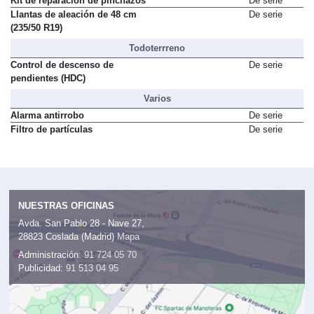
Kit de reparación de pinchazos
De serie
Llantas de aleación de 48 cm
De serie
(235/50 R19)
Todoterrreno
Control de descenso de
De serie
pendientes (HDC)
Varios
Alarma antirrobo
De serie
Filtro de partículas
De serie
NUESTRAS OFICINAS
Avda. San Pablo 28 - Nave 27,
28823 Coslada (Madrid)
Mapa
Administración:
91 724 05 70
Publicidad:
91 513 04 95