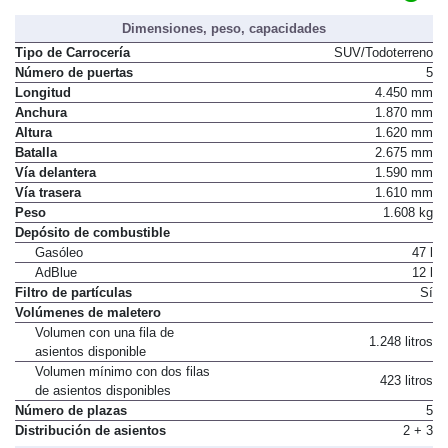
Dimensiones, peso, capacidades
Tipo de Carrocería
SUV/Todoterreno
Número de puertas
5
Longitud
4.450 mm
Anchura
1.870 mm
Altura
1.620 mm
Batalla
2.675 mm
Vía delantera
1.590 mm
Vía trasera
1.610 mm
Peso
1.608 kg
Depósito de combustible
Gasóleo
47 l
AdBlue
12 l
Filtro de partículas
Sí
Volúmenes de maletero
Volumen con una fila de
1.248 litros
asientos disponible
Volumen mínimo con dos filas
423 litros
de asientos disponibles
Número de plazas
5
Distribución de asientos
2 + 3