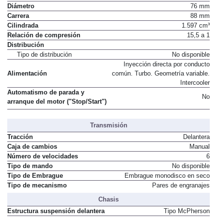
Diámetro
76 mm
Carrera
88 mm
Cilindrada
1.597 cm³
Relación de compresión
15,5 a 1
Distribución
Tipo de distribución
No disponible
Inyección directa por conducto
Alimentación
común. Turbo. Geometría variable.
Intercooler
Automatismo de parada y
No
arranque del motor ("Stop/Start")
Transmisión
Tracción
Delantera
Caja de cambios
Manual
Número de velocidades
6
Tipo de mando
No disponible
Tipo de Embrague
Embrague monodisco en seco
Tipo de mecanismo
Pares de engranajes
Chasis
Estructura suspensión delantera
Tipo McPherson