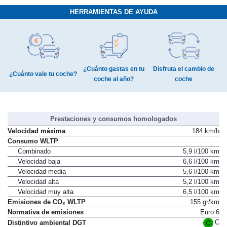
HERRAMIENTAS DE AYUDA
¿Cuánto gastas en tu
Disfruta el cambio de
¿Cuánto vale tu coche?
coche al año?
coche
Prestaciones y consumos homologados
Velocidad máxima
184 km/h
Consumo WLTP
Combinado
5,9 l/100 km
Velocidad baja
6,6 l/100 km
Velocidad media
5,6 l/100 km
Velocidad alta
5,2 l/100 km
Velocidad muy alta
6,5 l/100 km
Emisiones de CO₂ WLTP
155 gr/km
Normativa de emisiones
Euro 6
C
Distintivo ambiental DGT