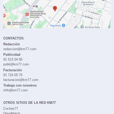
CONTACTOS
Redacción
redaccion@km77.com
Publicidad
91 513 04 95
publi@km77.com
Facturación
91 724 05 70
facturacion@km77.com
Trabaja con nosotros
rrhh@km77.com
OTROS SITIOS DE LA RED KM77
Coches77
DriveMatch