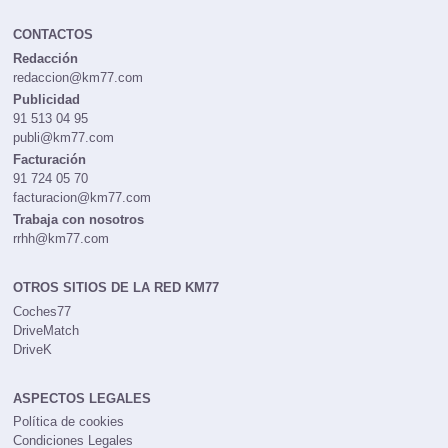
CONTACTOS
Redacción
redaccion@km77.com
Publicidad
91 513 04 95
publi@km77.com
Facturación
91 724 05 70
facturacion@km77.com
Trabaja con nosotros
rrhh@km77.com
OTROS SITIOS DE LA RED KM77
Coches77
DriveMatch
DriveK
ASPECTOS LEGALES
Política de cookies
Condiciones Legales