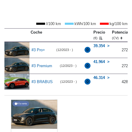
l/100 km
kWh/100 km
kg/100 km
Coche
Precio
Potencia
(€)
(CV)
39.354
#3 Pro+
272
(12/2023 - )
41.964
#3 Premium
272
(12/2023 - )
46.314
#3 BRABUS
428
(12/2023 - )
A la venta