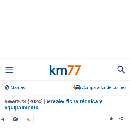
Marcas
Comparador de coches
smart #3 (2024) |
Precio, ficha técnica y
Inicio
Marcas
smart
#3
2024
equipamiento