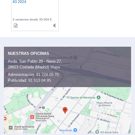
#3 2024
4 versiones desde 35.004 €
NUESTRAS OFICINAS
Avda. San Pablo 28 - Nave 27,
28823 Coslada (Madrid)
Mapa
Administración:
91 724 05 70
Publicidad:
91 513 04 95