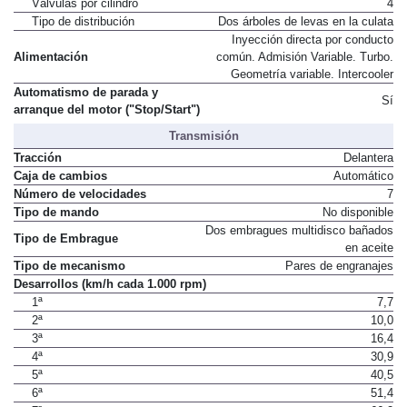
Válvulas por cilindro
4
Tipo de distribución
Dos árboles de levas en la culata
Inyección directa por conducto
Alimentación
común. Admisión Variable. Turbo.
Geometría variable. Intercooler
Automatismo de parada y
Sí
arranque del motor ("Stop/Start")
Transmisión
Tracción
Delantera
Caja de cambios
Automático
Número de velocidades
7
Tipo de mando
No disponible
Dos embragues multidisco bañados
Tipo de Embrague
en aceite
Tipo de mecanismo
Pares de engranajes
Desarrollos (km/h cada 1.000 rpm)
1ª
7,7
2ª
10,0
3ª
16,4
4ª
30,9
5ª
40,5