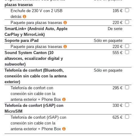
Segunda conexión USB para las
Sólo en paquete
plazas traseras
Enchufe de 230 V con 2 USB
195 €
detrás
Paquete para plazas traseras
220 €
SmartLink+ (Android Auto, Apple
De serie
CarPlay y MirrorLink)
Soporte para iPad
Sólo en paquete
Paquete para plazas traseras
220 €
Sound System Canton (10
555 €
altavoces, ecualizador digital y
subwoofer)
Telefonía de confort (Bluetooth,
Sólo en paquete
conexión sin cable con la antena
exterior)
Telefonía de confort con
295 €
conexión sin cable con la
antena exterior + Phone Box
Telefonía de confort (rSAP) con
330 €
MicroSIM
Telefonía de confort (rSAP) con
625 €
conexión sin cable con la
antena exterior + Phone Box