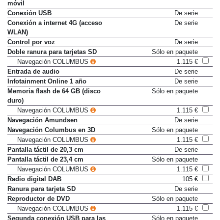
Conexión Bluetooth para telefóno
De serie
móvil
Conexión USB
De serie
Conexión a internet 4G (acceso
De serie
WLAN)
Control por voz
De serie
Doble ranura para tarjetas SD
Sólo en paquete
Navegación COLUMBUS
1.115 €
Entrada de audio
De serie
Infotainment Online 1 año
De serie
Memoria flash de 64 GB (disco
Sólo en paquete
duro)
Navegación COLUMBUS
1.115 €
Navegación Amundsen
De serie
Navegación Columbus en 3D
Sólo en paquete
Navegación COLUMBUS
1.115 €
Pantalla táctil de 20,3 cm
De serie
Pantalla táctil de 23,4 cm
Sólo en paquete
Navegación COLUMBUS
1.115 €
Radio digital DAB
105 €
Ranura para tarjeta SD
De serie
Reproductor de DVD
Sólo en paquete
Navegación COLUMBUS
1.115 €