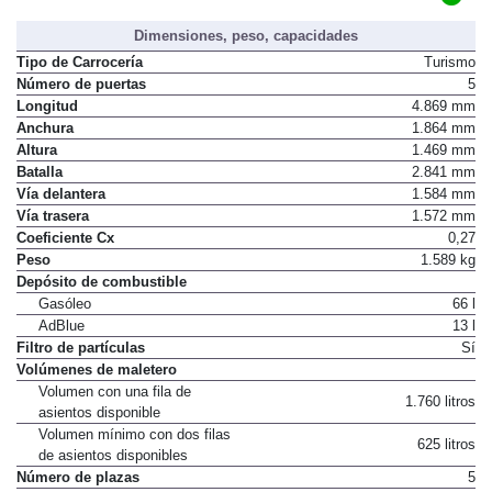
C
Distintivo ambiental DGT
Dimensiones, peso, capacidades
Tipo de Carrocería
Turismo
Número de puertas
5
Longitud
4.869 mm
Anchura
1.864 mm
Altura
1.469 mm
Batalla
2.841 mm
Vía delantera
1.584 mm
Vía trasera
1.572 mm
Coeficiente Cx
0,27
Peso
1.589 kg
Depósito de combustible
Gasóleo
66 l
AdBlue
13 l
Filtro de partículas
Sí
Volúmenes de maletero
Volumen con una fila de
1.760 litros
asientos disponible
Volumen mínimo con dos filas
625 litros
de asientos disponibles