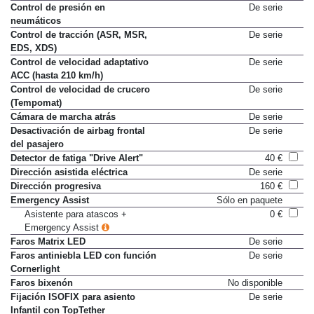
Control de estabilidad (ESC)
De serie
Control de presión en
De serie
neumáticos
Control de tracción (ASR, MSR,
De serie
EDS, XDS)
Control de velocidad adaptativo
De serie
ACC (hasta 210 km/h)
Control de velocidad de crucero
De serie
(Tempomat)
Cámara de marcha atrás
De serie
Desactivación de airbag frontal
De serie
del pasajero
Detector de fatiga "Drive Alert"
40 €
Dirección asistida eléctrica
De serie
Dirección progresiva
160 €
Emergency Assist
Sólo en paquete
Asistente para atascos +
0 €
Emergency Assist
Faros Matrix LED
De serie
Faros antiniebla LED con función
De serie
Cornerlight
Faros bixenón
No disponible
Fijación ISOFIX para asiento
De serie