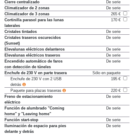
Calefacción adicional eléctrica
163 €
Cierre centralizado
De serie
Climatizador de 2 zonas
De serie
Climatizador de 3 zonas
265 €
Cortinilla parasol para las lunas
170 €
laterales
Cristales tintados
De serie
Cristales traseros oscurecidos
De serie
(Sunset)
Elevalunas eléctricos delanteros
De serie
Elevalunas eléctricos traseros
De serie
Encendido automático de faros
De serie
con detección de túneles
Enchufe de 230 V en parte trasera
Sólo en paquete
Enchufe de 230 V con 2 USB
195 €
detrás
Paquete para plazas traseras
220 €
Freno de estacionamiento
De serie
eléctrico
Función de alumbrado "Coming
De serie
home" y "Leaving home"
Función start-stop
De serie
Iluminación de espacio para pies
De serie