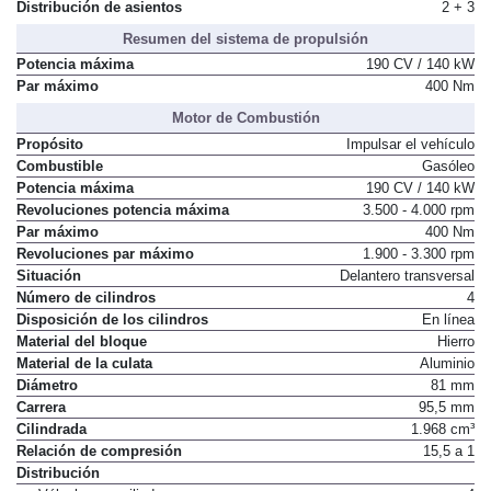
Número de plazas
5
Distribución de asientos
2 + 3
Resumen del sistema de propulsión
Potencia máxima
190 CV / 140 kW
Par máximo
400 Nm
Motor de Combustión
Propósito
Impulsar el vehículo
Combustible
Gasóleo
Potencia máxima
190 CV / 140 kW
Revoluciones potencia máxima
3.500 - 4.000 rpm
Par máximo
400 Nm
Revoluciones par máximo
1.900 - 3.300 rpm
Situación
Delantero transversal
Número de cilindros
4
Disposición de los cilindros
En línea
Material del bloque
Hierro
Material de la culata
Aluminio
Diámetro
81 mm
Carrera
95,5 mm
Cilindrada
1.968 cm³
Relación de compresión
15,5 a 1
Distribución