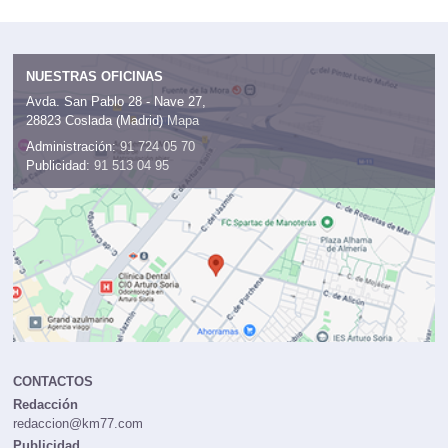
NUESTRAS OFICINAS
Avda. San Pablo 28 - Nave 27,
28823 Coslada (Madrid)
Mapa
Administración:
91 724 05 70
Publicidad:
91 513 04 95
CONTACTOS
Redacción
redaccion@km77.com