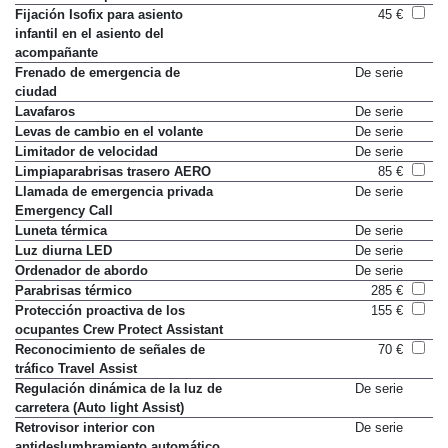
Infantil con TopTether
Fijación Isofix para asiento
45 €
infantil en el asiento del
acompañante
Frenado de emergencia de
De serie
ciudad
Lavafaros
De serie
Levas de cambio en el volante
De serie
Limitador de velocidad
De serie
Limpiaparabrisas trasero AERO
85 €
Llamada de emergencia privada
De serie
Emergency Call
Luneta térmica
De serie
Luz diurna LED
De serie
Ordenador de abordo
De serie
Parabrisas térmico
285 €
Protección proactiva de los
155 €
ocupantes Crew Protect Assistant
Reconocimiento de señales de
70 €
tráfico Travel Assist
Regulación dinámica de la luz de
De serie
carretera (Auto light Assist)
Retrovisor interior con
De serie