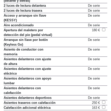
(delante y detrás)
2 luces de lectura delantera
De serie
2 luces de lectura trasera
De serie
Acceso y arranque sin llave
De serie
(KESSY)
Aire acondicionado
De serie
Apertura del maletero por
180 €
detección del pie (pedal virtual)
Arranque sin llave por botón
De serie
(Keyless Go)
Asiento de conductor con
De serie
memoria
Asientos delanteros con ajuste
De serie
de altura
Asientos delanteros con ajuste
De serie
eléctrico
Asientos delanteros con apoyo
De serie
lumbar
Asientos delanteros con
De serie
calefacción
Asientos delanteros deportivos
De serie
Asientos traseros con calefacción
250 €