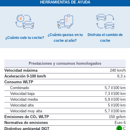
HERRAMIENTAS DE AYUDA
¿Cuánto gastas en tu
Disfruta el cambio de
¿Cuánto vale tu coche?
coche al año?
coche
Prestaciones y consumos homologados
Velocidad máxima
240 km/h
Aceleración 0-100 km/h
8,3 s
Consumo WLTP
Combinado
5,7 l/100 km
Velocidad baja
7,3 l/100 km
Velocidad media
5,9 l/100 km
Velocidad alta
5 l/100 km
Velocidad muy alta
5,7 l/100 km
Emisiones de CO₂ WLTP
150 gr/km
Normativa de emisiones
Euro 6