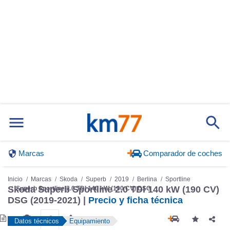
Marcas
Comparador de coches
Inicio
Marcas
Skoda
Superb
2019
Berlina
Sportline
Skoda Superb Sportline 2.0 TDI 140 kW (190 CV)
Superb Sportline 2.0 TDI 140 kW (190 CV) DSG
DSG (2019-2021) |
Precio y ficha técnica
Datos técnicos
Equipamiento