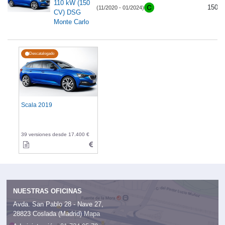
110 kW (150
150
(11/2020 - 01/2024)
CV) DSG
Monte Carlo
Descatalogado
Scala 2019
39 versiones desde 17.400 €
NUESTRAS OFICINAS
Avda. San Pablo 28 - Nave 27,
28823 Coslada (Madrid)
Mapa