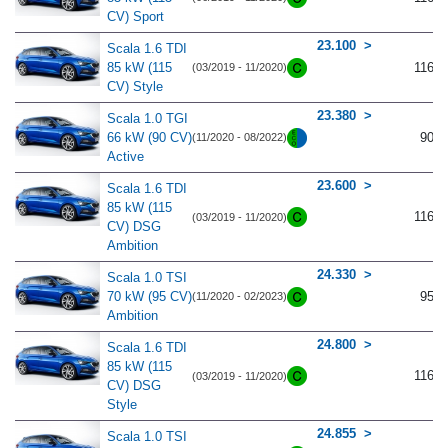
CV) Sport
23.100
Scala 1.6 TDI
85 kW (115
116
(03/2019 - 11/2020)
CV) Style
23.380
Scala 1.0 TGI
66 kW (90 CV)
90
(11/2020 - 08/2022)
Active
23.600
Scala 1.6 TDI
85 kW (115
116
(03/2019 - 11/2020)
CV) DSG
Ambition
24.330
Scala 1.0 TSI
70 kW (95 CV)
95
(11/2020 - 02/2023)
Ambition
24.800
Scala 1.6 TDI
85 kW (115
116
(03/2019 - 11/2020)
CV) DSG
Style
24.855
Scala 1.0 TSI