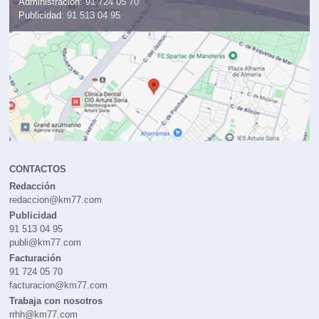
Administración:
91 724 05 70
Publicidad:
91 513 04 95
CONTACTOS
Redacción
redaccion@km77.com
Publicidad
91 513 04 95
publi@km77.com
Facturación
91 724 05 70
facturacion@km77.com
Trabaja con nosotros
rrhh@km77.com