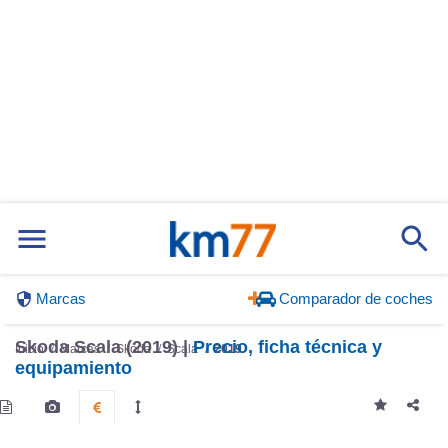
Marcas
Comparador de coches
Skoda Scala (2019) |
Precio, ficha técnica y
Inicio
Marcas
Skoda
Scala
2019
equipamiento