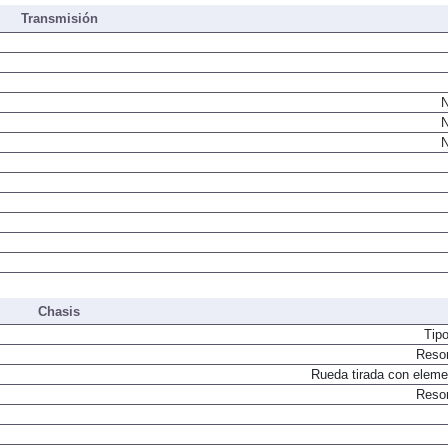
Transmisión
N
N
N
Chasis
Tip
Resor
Rueda tirada con elemen
Resor