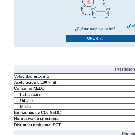
¿Cuá
¿Cuánto vale tu coche?
OFERTA
Prestacio
Velocidad máxima
Aceleración 0-100 km/h
Consumo NEDC
Extraurbano
Urbano
Medio
Emisiones de CO₂ NEDC
Normativa de emisiones
Distintivo ambiental DGT
Dimens