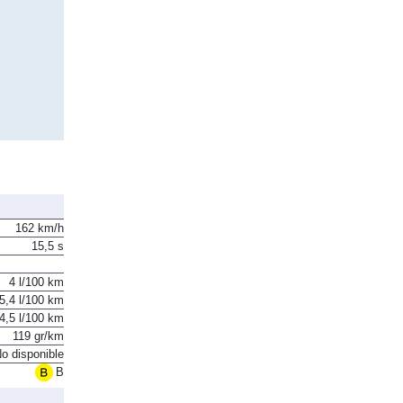
162 km/h
15,5 s
4 l/100 km
5,4 l/100 km
4,5 l/100 km
119 gr/km
o disponible
B