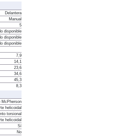
Delantera
Manual
5
o disponible
o disponible
o disponible
7,9
14,1
23,6
34,6
45,3
8,3
o McPherson
te helicoidal
to torsional
te helicoidal
Sí
No