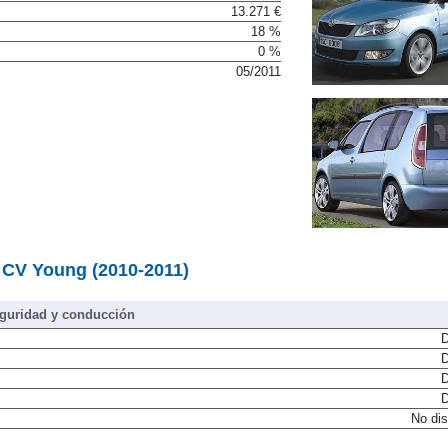
13.271 €
18 %
0 %
05/2011
 CV Young (2010-2011)
guridad y conducción
D
D
D
D
No dis