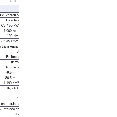
180 Nm
r el vehículo
Gasóleo
 CV / 55 kW
4.000 rpm
180 Nm
 - 3.450 rpm
o transversal
3
En línea
Hierro
Aluminio
79,5 mm
80,5 mm
1.199 cm³
16,5 a 1
4
 en la culata
. Intercooler
No