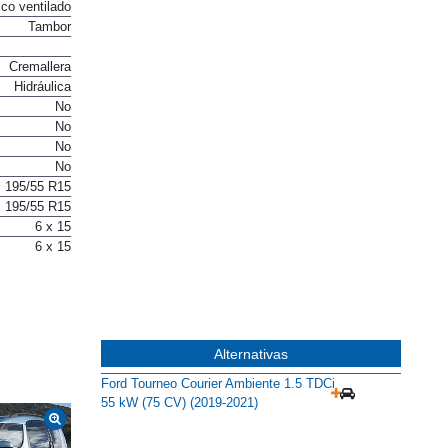
co ventilado
Tambor
Cremallera
Hidráulica
No
No
No
No
195/55 R15
195/55 R15
6 x 15
6 x 15
Alternativas
Ford Tourneo Courier Ambiente 1.5 TDCi
55 kW (75 CV) (2019-2021)