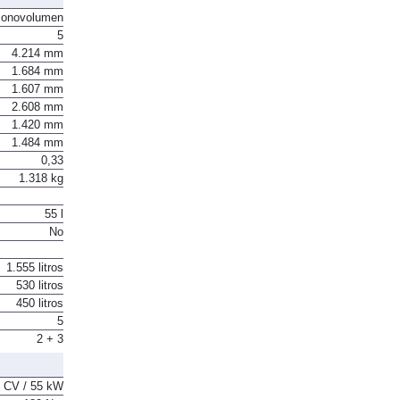
onovolumen
5
4.214 mm
1.684 mm
1.607 mm
2.608 mm
1.420 mm
1.484 mm
0,33
1.318 kg
55 l
No
1.555 litros
530 litros
450 litros
5
2 + 3
 CV / 55 kW