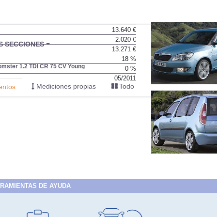
13.640 €
2.020 €
BU
S SECCIONES
13.271 €
infor
18 %
mster 1.2 TDI CR 75 CV Young
0 %
05/2011
Mediciones propias
Todo
entos
RAMIENTAS DE AYUDA