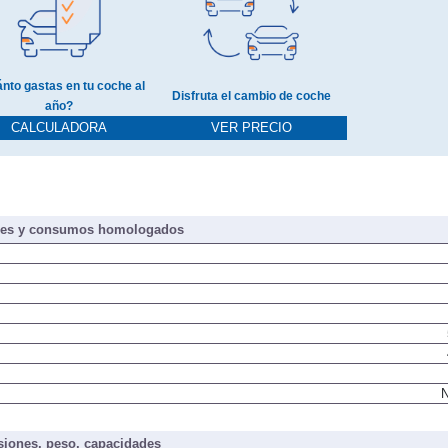
nto gastas en tu coche al
Disfruta el cambio de coche
año?
CALCULADORA
VER PRECIO
nes y consumos homologados
N
iones, peso, capacidades