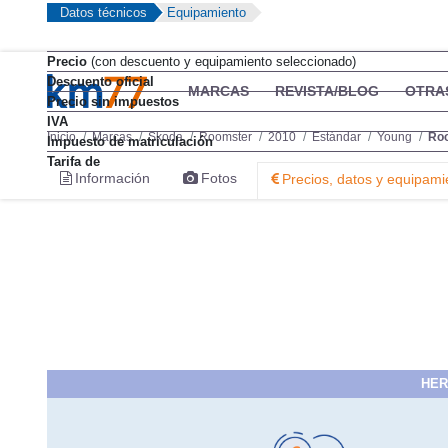
Datos técnicos
Equipamiento
Precio
(con descuento y equipamiento seleccionado)
Descuento oficial
MARCAS
REVISTA/BLOG
OTRA
Precio sin impuestos
IVA
Inicio
Marcas
Skoda
Roomster
2010
Estándar
Young
Roo
Impuesto de matriculación
Tarifa de
Información
Fotos
Precios, datos y equipami
HER