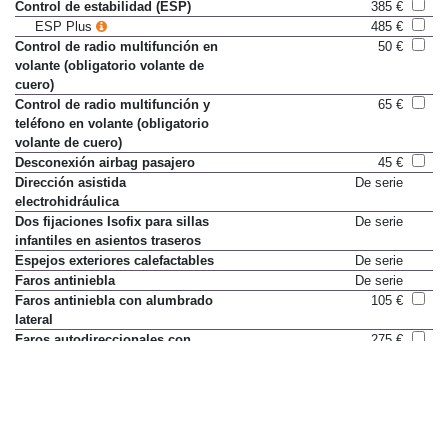
Control de estabilidad (ESP)
385 €
ESP Plus
485 €
Control de radio multifunción en
50 €
volante (obligatorio volante de
cuero)
Control de radio multifunción y
65 €
teléfono en volante (obligatorio
volante de cuero)
Desconexión airbag pasajero
45 €
Dirección asistida
De serie
electrohidráulica
Dos fijaciones Isofix para sillas
De serie
infantiles en asientos traseros
Espejos exteriores calefactables
De serie
Faros antiniebla
De serie
Faros antiniebla con alumbrado
105 €
lateral
Faros autodireccionales con
275 €
alumbrado lateral
Faros de xenón
No disponible
Lavafaros
90 €
Ordenador de a bordo
De serie
Pretensores en cinturones de
De serie