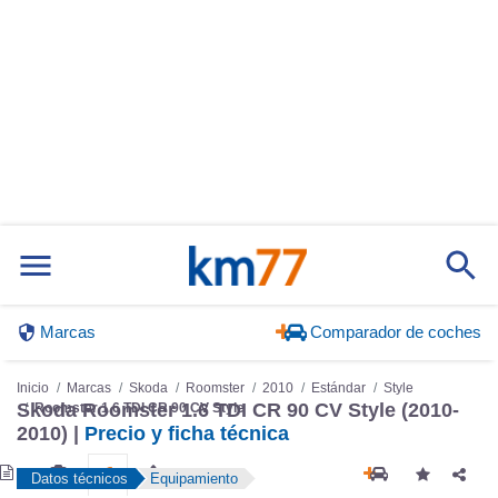
Marcas
Comparador de coches
Inicio
Marcas
Skoda
Roomster
2010
Estándar
Style
Skoda Roomster 1.6 TDI CR 90 CV Style (2010-
Roomster 1.6 TDI CR 90 CV Style
2010) |
Precio y ficha técnica
Datos técnicos
Equipamiento