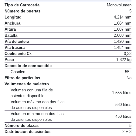
Tipo de Carrocería
Monovolumen
Número de puertas
5
Longitud
4.214 mm
Anchura
1.684 mm
Altura
1.607 mm
Batalla
2.608 mm
Vía delantera
1.420 mm
Vía trasera
1.484 mm
Coeficiente Cx
0,33
Peso
1.322 kg
Depósito de combustible
Gasóleo
55 l
Filtro de partículas
No
Volúmenes de maletero
Volumen con una fila de
1.555 litros
asientos disponible
Volumen máximo con dos filas
530 litros
de asientos disponibles
Volumen mínimo con dos filas
450 litros
de asientos disponibles
Número de plazas
5
Distribución de asientos
2 + 3