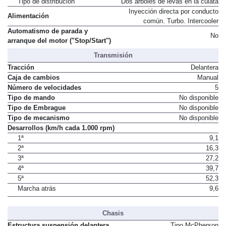
Tipo de distribución
Dos árboles de levas en la culata
Inyección directa por conducto
Alimentación
común. Turbo. Intercooler
Automatismo de parada y
No
arranque del motor ("Stop/Start")
Transmisión
Tracción
Delantera
Caja de cambios
Manual
Número de velocidades
5
Tipo de mando
No disponible
Tipo de Embrague
No disponible
Tipo de mecanismo
No disponible
Desarrollos (km/h cada 1.000 rpm)
1ª
9,1
2ª
16,3
3ª
27,2
4ª
39,7
5ª
52,3
Marcha atrás
9,6
Chasis
Estructura suspensión delantera
Tipo McPherson