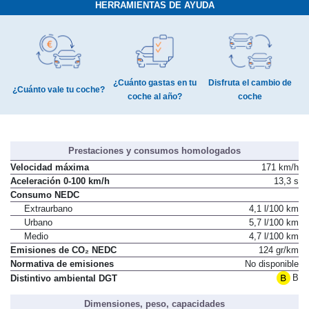
HERRAMIENTAS DE AYUDA
¿Cuánto gastas en tu
Disfruta el cambio de
¿Cuánto vale tu coche?
coche al año?
coche
Prestaciones y consumos homologados
Velocidad máxima
171 km/h
Aceleración 0-100 km/h
13,3 s
Consumo NEDC
Extraurbano
4,1 l/100 km
Urbano
5,7 l/100 km
Medio
4,7 l/100 km
Emisiones de CO₂ NEDC
124 gr/km
Normativa de emisiones
No disponible
B
Distintivo ambiental DGT
Dimensiones, peso, capacidades