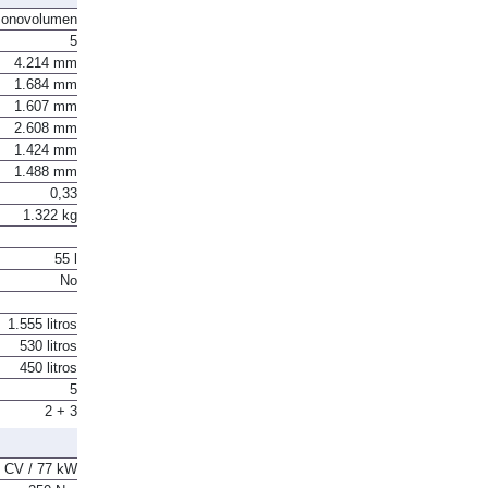
onovolumen
5
4.214 mm
1.684 mm
1.607 mm
2.608 mm
1.424 mm
1.488 mm
0,33
1.322 kg
55 l
No
1.555 litros
530 litros
450 litros
5
2 + 3
 CV / 77 kW