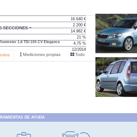
16.640 €
2.200 €
BU
S SECCIONES
14.982 €
infor
21 %
Roomster 1.6 TDI 105 CV Elegance
4,75 %
12/2014
Mediciones propias
Todo
entos
RAMIENTAS DE AYUDA