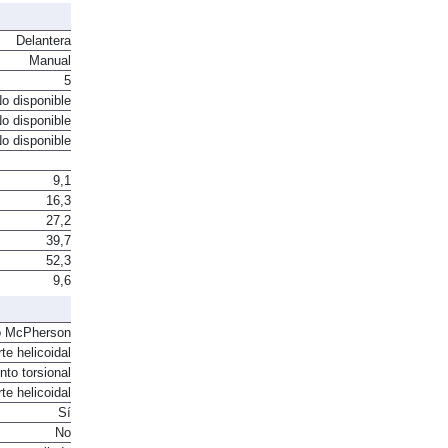
Delantera
Manual
5
o disponible
o disponible
o disponible
9,1
16,3
27,2
39,7
52,3
9,6
o McPherson
te helicoidal
to torsional
te helicoidal
Sí
No