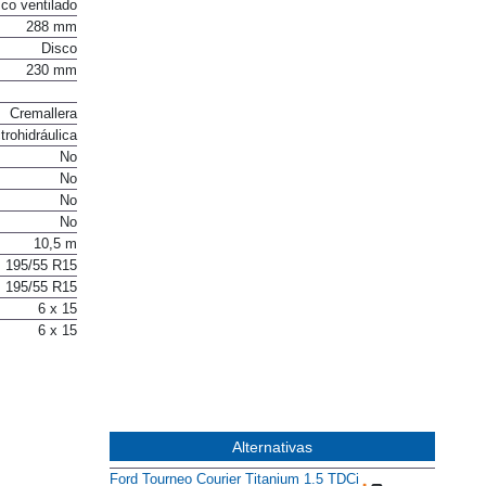
co ventilado
288 mm
Disco
230 mm
Cremallera
trohidráulica
No
No
No
No
10,5 m
195/55 R15
195/55 R15
6 x 15
6 x 15
Alternativas
Ford Tourneo Courier Titanium 1.5 TDCi