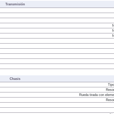
Transmisión
N
N
N
Chasis
Tip
Resor
Rueda tirada con elemen
Resor