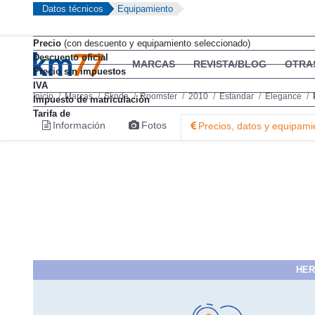
Datos técnicos
Equipamiento
Precio
(con descuento y equipamiento seleccionado)
Descuento oficial
MARCAS
REVISTA/BLOG
OTRA
Precio sin impuestos
IVA
Inicio
Marcas
Skoda
Roomster
2010
Estándar
Elegance
Impuesto de matriculación
Tarifa de
Información
Fotos
Precios, datos y equipami
HER