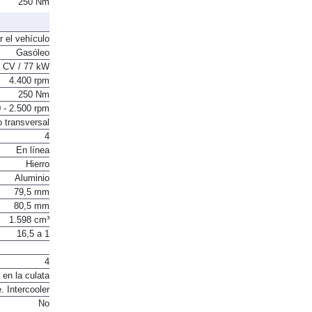
250 Nm
r el vehículo
Gasóleo
 CV / 77 kW
4.400 rpm
250 Nm
 - 2.500 rpm
o transversal
4
En línea
Hierro
Aluminio
79,5 mm
80,5 mm
1.598 cm³
16,5 a 1
4
 en la culata
. Intercooler
No