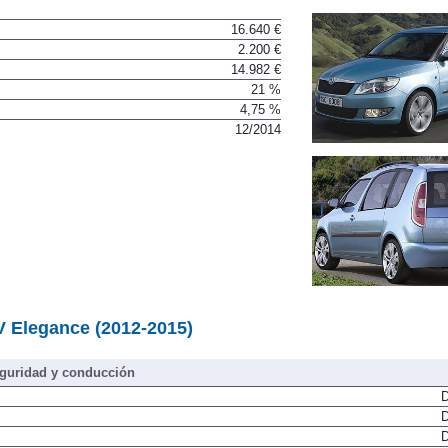
16.640 €
2.200 €
14.982 €
21 %
4,75 %
12/2014
V Elegance (2012-2015)
guridad y conducción
D
D
D