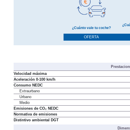
¿Cuá
¿Cuánto vale tu coche?
OFERTA
Prestacio
Velocidad máxima
Aceleración 0-100 km/h
Consumo NEDC
Extraurbano
Urbano
Medio
Emisiones de CO₂ NEDC
Normativa de emisiones
Distintivo ambiental DGT
Dimens