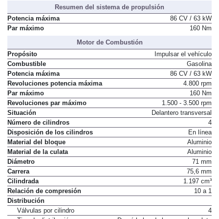
Resumen del sistema de propulsión
Potencia máxima
86 CV / 63 kW
Par máximo
160 Nm
Motor de Combustión
Propósito
Impulsar el vehículo
Combustible
Gasolina
Potencia máxima
86 CV / 63 kW
Revoluciones potencia máxima
4.800 rpm
Par máximo
160 Nm
Revoluciones par máximo
1.500 - 3.500 rpm
Situación
Delantero transversal
Número de cilindros
4
Disposición de los cilindros
En línea
Material del bloque
Aluminio
Material de la culata
Aluminio
Diámetro
71 mm
Carrera
75,6 mm
Cilindrada
1.197 cm³
Relación de compresión
10 a 1
Distribución
Válvulas por cilindro
4