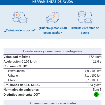
HERRAMIENTAS DE AYUDA
¿Cuánto gastas en tu
Disfruta el cambio de
¿Cuánto vale tu coche?
coche al año?
coche
Prestaciones y consumos homologados
Velocidad máxima
172 km/h
Aceleración 0-100 km/h
12,6 s
Consumo NEDC
Extraurbano
4,9 l/100 km
Urbano
7,1 l/100 km
Medio
5,7 l/100 km
Emisiones de CO₂ NEDC
134 gr/km
Normativa de emisiones
Euro 5
C
Distintivo ambiental DGT
Dimensiones, peso, capacidades