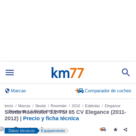
Marcas
Comparador de coches
Inicio
Marcas
Skoda
Roomster
2010
Estándar
Elegance
Skoda Roomster 1.2 TSI 85 CV Elegance (2011-
Roomster 1.2 TSI 85 CV Elegance
2012) |
Precio y ficha técnica
Datos técnicos
Equipamiento