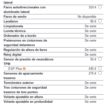
lateral
Faros autodireccionales con
310 €
alumbrado lateral
Faros de xenón
No disponible
Lavafaros
95 €
Limpialuneta
De serie
Luneta térmica
De serie
Ordenador de a bordo
De serie
Pretensores en cinturones de
De serie
seguridad delanteros
Regulación de altura de faros
De serie
Reloj digital
De serie
Sensor de presión de neumáticos
55 €
TPM
ESP Plus
435 €
Sensores de aparcamiento
275 €
traseros
Termómetro exterior
De serie
Tres cinturones de seguridad
De serie
traseros de tres puntos
Volante ajustable en altura
De serie
Volante ajustable en profundidad
De serie