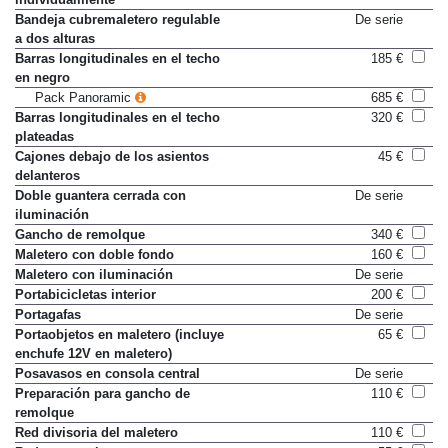
Bandeja cubremaletero regulable
De serie
a dos alturas
Barras longitudinales en el techo
185 €
en negro
Pack Panoramic
685 €
Barras longitudinales en el techo
320 €
plateadas
Cajones debajo de los asientos
45 €
delanteros
Doble guantera cerrada con
De serie
iluminación
Gancho de remolque
340 €
Maletero con doble fondo
160 €
Maletero con iluminación
De serie
Portabicicletas interior
200 €
Portagafas
De serie
Portaobjetos en maletero (incluye
65 €
enchufe 12V en maletero)
Posavasos en consola central
De serie
Preparación para gancho de
110 €
remolque
Red divisoria del maletero
110 €