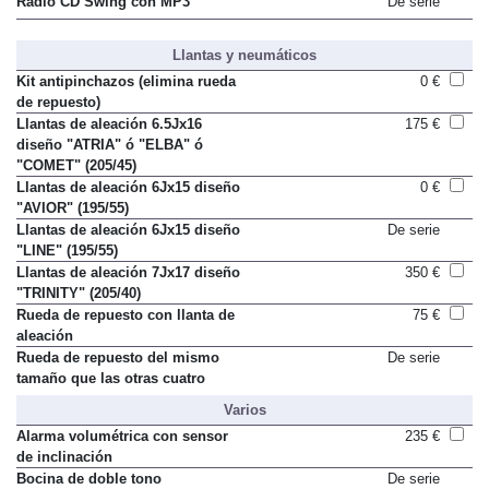
Radio CD Swing con MP3
De serie
Llantas y neumáticos
Kit antipinchazos (elimina rueda
0 €
de repuesto)
Llantas de aleación 6.5Jx16
175 €
diseño "ATRIA" ó "ELBA" ó
"COMET" (205/45)
Llantas de aleación 6Jx15 diseño
0 €
"AVIOR" (195/55)
Llantas de aleación 6Jx15 diseño
De serie
"LINE" (195/55)
Llantas de aleación 7Jx17 diseño
350 €
"TRINITY" (205/40)
Rueda de repuesto con llanta de
75 €
aleación
Rueda de repuesto del mismo
De serie
tamaño que las otras cuatro
Varios
Alarma volumétrica con sensor
235 €
de inclinación
Bocina de doble tono
De serie