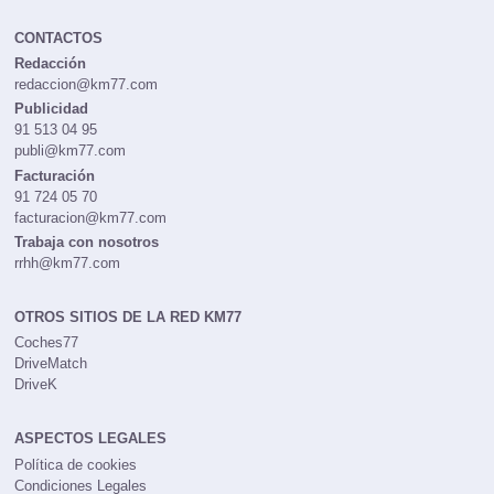
CONTACTOS
Redacción
redaccion@km77.com
Publicidad
91 513 04 95
publi@km77.com
Facturación
91 724 05 70
facturacion@km77.com
Trabaja con nosotros
rrhh@km77.com
OTROS SITIOS DE LA RED KM77
Coches77
DriveMatch
DriveK
ASPECTOS LEGALES
Política de cookies
Condiciones Legales