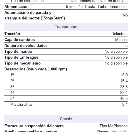
Tipo de distribución
Dos árboles de levas en la culata
Alimentación
Inyección directa. Turbo. Intercooler
Automatismo de parada y
No
arranque del motor ("Stop/Start")
Transmisión
Tracción
Delantera
Caja de cambios
Manual
Número de velocidades
5
Tipo de mando
No disponible
Tipo de Embrague
No disponible
Tipo de mecanismo
No disponible
Desarrollos (km/h cada 1.000 rpm)
1ª
8,0
2ª
15,4
3ª
23,5
4ª
32,4
5ª
40,6
Marcha atrás
9,4
Chasis
Estructura suspensión delantera
Tipo McPherson
Muelle suspensión delantera
Resorte helicoidal