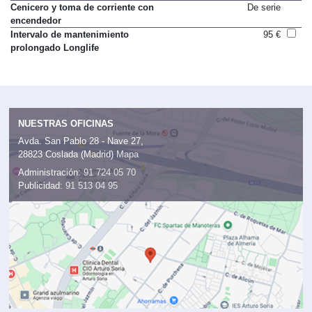
Cenicero y toma de corriente con
De serie
encendedor
Intervalo de mantenimiento
95 €
prolongado Longlife
NUESTRAS OFICINAS
Avda. San Pablo 28 - Nave 27,
28823 Coslada (Madrid)
Mapa
Administración:
91 724 05 70
Publicidad:
91 513 04 95