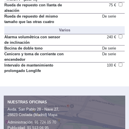
Rueda de repuesto con llanta de
75 €
aleación
Rueda de repuesto del mismo
De serie
tamaño que las otras cuatro
Varios
Alarma volumétrica con sensor
240 €
de inclinación
Bocina de doble tono
De serie
Cenicero y toma de corriente con
De serie
encendedor
Intervalo de mantenimiento
100 €
prolongado Longlife
NUESTRAS OFICINAS
Avda. San Pablo 28 - Nave 27,
28823 Coslada (Madrid)
Mapa
Administración:
91 724 05 70
Publicidad:
91 513 04 95