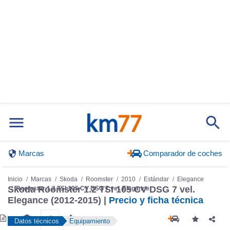
Marcas
Comparador de coches
Inicio
Marcas
Skoda
Roomster
2010
Estándar
Elegance
Skoda Roomster 1.2 TSI 105 CV DSG 7 vel.
Roomster 1.2 TSI 105 CV DSG 7 vel. Elegance
Elegance (2012-2015) |
Precio y ficha técnica
Datos técnicos
Equipamiento