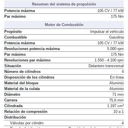
Resumen del sistema de propulsión
Potencia máxima
105 CV / 77 kW
Par máximo
175 Nm
Motor de Combustión
Propósito
Impulsar el vehículo
Combustible
Gasolina
Potencia máxima
105 CV / 77 kW
Revoluciones potencia máxima
5.000 rpm
Par máximo
175 Nm
Revoluciones par máximo
1.550 - 4.100 rpm
Situación
Delantero transversal
Número de cilindros
4
Disposición de los cilindros
En línea
Material del bloque
Aluminio
Material de la culata
Aluminio
Diámetro
71 mm
Carrera
75,6 mm
Cilindrada
1.197 cm³
Relación de compresión
10 a 1
Distribución
Válvulas por cilindro
4