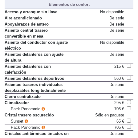
Elementos de confort
Acceso y arranque sin llave
No disponible
Aire acondicionado
De serie
Apoyabrazos delantero
De serie
Asiento central trasero
De serie
convertible en mesa
Asiento del conductor con ajuste
No disponible
eléctrico
Asientos delanteros con ajuste
De serie
de altura
Asientos delanteros con
215 €
calefacción
Asientos delanteros deportivos
560 €
Asientos traseros individuales
De serie
desplazables longitudinalmente
Cierre centralizado
De serie
Climatizador
295 €
Pack Panoramic
705 €
Cristal trasero oscurecido
Sólo en paquete
Sunset
65 €
Pack Panoramic
705 €
Cristales antitérmicos tintados en
De serie