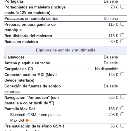
Portagafas
De serie
Portaobjetos en maletero (incluye
70 €
enchufe 12V en maletero)
Posavasos en consola central
De serie
Preparación para gancho de
115 €
remolque
Red divisoria del maletero
115 €
Redes en maletero
60 €
Equipos de sonido y multimedia
8 altavoces
De serie
Antena plegable en techo
De serie
Cargador de CD
No disponible
Conexión auxiliar MDI (Movil
145 €
Device Interface)
Conexión de fuentes de sonido
De serie
externas
Navegación "Amundsen" (con
655 €
pantalla a color táctil de 5")
Pantalla MaxiDot
185 €
Bluetooth GSM II con pantalla
495 €
MaxiDot
Preinstalación de teléfono GSM I
65 €