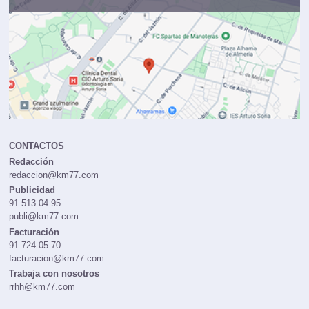
CONTACTOS
Redacción
redaccion@km77.com
Publicidad
91 513 04 95
publi@km77.com
Facturación
91 724 05 70
facturacion@km77.com
Trabaja con nosotros
rrhh@km77.com