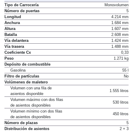
Tipo de Carrocería
Monovolumen
Número de puertas
5
Longitud
4.214 mm
Anchura
1.684 mm
Altura
1.607 mm
Batalla
2.608 mm
Vía delantera
1.424 mm
Vía trasera
1.488 mm
Coeficiente Cx
0,33
Peso
1.271 kg
Depósito de combustible
Gasolina
55 l
Filtro de partículas
No
Volúmenes de maletero
Volumen con una fila de
1.555 litros
asientos disponible
Volumen máximo con dos filas
530 litros
de asientos disponibles
Volumen mínimo con dos filas
450 litros
de asientos disponibles
Número de plazas
5
Distribución de asientos
2 + 3