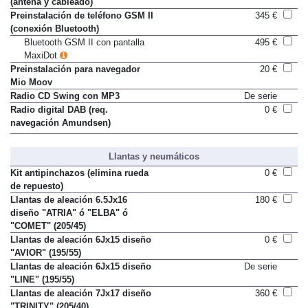
(antena y cableado)
Preinstalación de teléfono GSM II
345 €
(conexión Bluetooth)
Bluetooth GSM II con pantalla
495 €
MaxiDot
Preinstalación para navegador
20 €
Mio Moov
Radio CD Swing con MP3
De serie
Radio digital DAB (req.
0 €
navegación Amundsen)
Llantas y neumáticos
Kit antipinchazos (elimina rueda
0 €
de repuesto)
Llantas de aleación 6.5Jx16
180 €
diseño "ATRIA" ó "ELBA" ó
"COMET" (205/45)
Llantas de aleación 6Jx15 diseño
0 €
"AVIOR" (195/55)
Llantas de aleación 6Jx15 diseño
De serie
"LINE" (195/55)
Llantas de aleación 7Jx17 diseño
360 €
"TRINITY" (205/40)