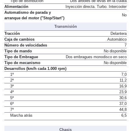
Tipo de distribución
Dos árboles de levas en la culata
Alimentación
Inyección directa. Turbo. Intercooler
Automatismo de parada y
No
arranque del motor ("Stop/Start")
Transmisión
Tracción
Delantera
Caja de cambios
Automático
Número de velocidades
7
Tipo de mando
No disponible
Tipo de Embrague
Dos embragues monodisco en seco
Tipo de mecanismo
No disponible
Desarrollos (km/h cada 1.000 rpm)
1ª
7,0
2ª
11,2
3ª
16,9
4ª
23,9
5ª
30,6
6ª
37,0
7ª
44,8
Marcha atrás
6,5
Chasis