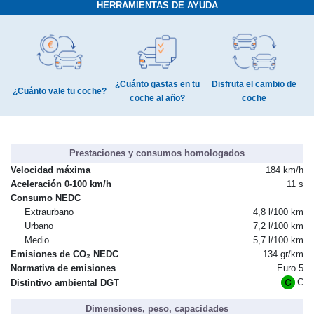
HERRAMIENTAS DE AYUDA
¿Cuánto gastas en tu
Disfruta el cambio de
¿Cuánto vale tu coche?
coche al año?
coche
Prestaciones y consumos homologados
Velocidad máxima
184 km/h
Aceleración 0-100 km/h
11 s
Consumo NEDC
Extraurbano
4,8 l/100 km
Urbano
7,2 l/100 km
Medio
5,7 l/100 km
Emisiones de CO₂ NEDC
134 gr/km
Normativa de emisiones
Euro 5
C
Distintivo ambiental DGT
Dimensiones, peso, capacidades