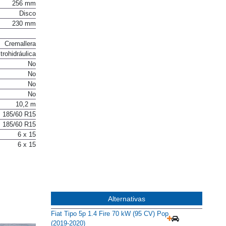
co ventilado
256 mm
Disco
230 mm
Cremallera
trohidráulica
No
No
No
No
10,2 m
185/60 R15
185/60 R15
6 x 15
6 x 15
Alternativas
Fiat Tipo 5p 1.4 Fire 70 kW (95 CV) Pop