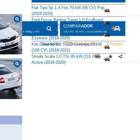
Alternativas
Fiat Tipo 5p 1.4 Fire 70 kW (95 CV) Pop
(2019-2020)
Ford Focus Berlina Trend 1.0 EcoBoost
74 kW (100 CV) (2020-2021)
Hyundai i30 5p 1.4 MPI 74 kW (100 CV)
Essence (2018-2020)
KIA Ceed 5p 1.0 T-GDi Concept 73 kW
(100 CV) (2019-2021)
Skoda Scala 1.0 TSI 85 kW (115 CV)
Active (2019-2020)