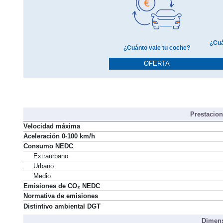
¿Cuá
¿Cuánto vale tu coche?
OFERTA
Prestacio
Velocidad máxima
Aceleración 0-100 km/h
Consumo NEDC
Extraurbano
Urbano
Medio
Emisiones de CO₂ NEDC
Normativa de emisiones
Distintivo ambiental DGT