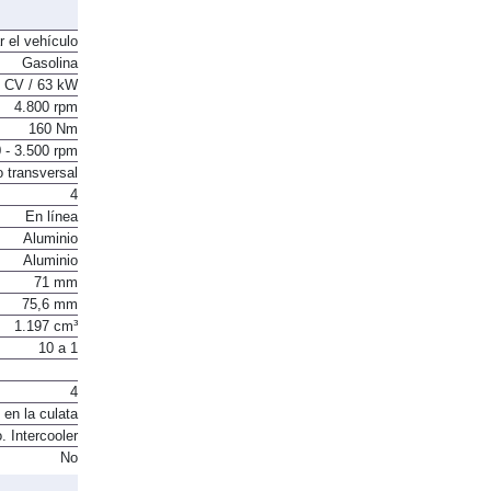
160 Nm
r el vehículo
Gasolina
 CV / 63 kW
4.800 rpm
160 Nm
 - 3.500 rpm
o transversal
4
En línea
Aluminio
Aluminio
71 mm
75,6 mm
1.197 cm³
10 a 1
4
 en la culata
. Intercooler
No