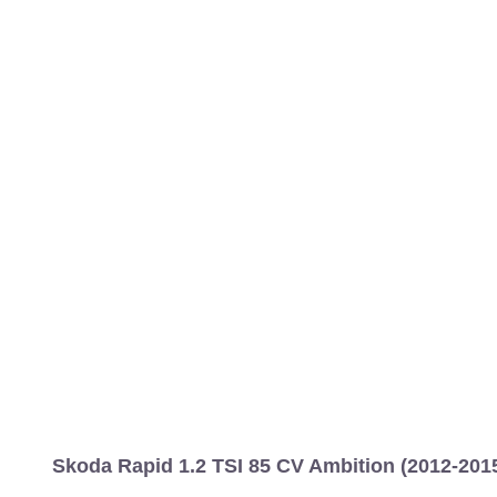
MARCAS
REVISTA/BLOG
OTRA
Inicio
Marcas
Skoda
Rapid
2013
5 puertas
Ambition
Rapi
Información
Fotos
Precios, datos y equipami
Skoda Rapid 1.2 TSI 85 CV Ambition (2012-2015