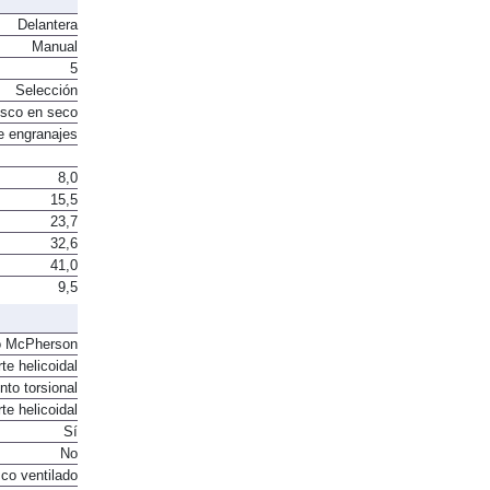
Delantera
Manual
5
Selección
sco en seco
e engranajes
8,0
15,5
23,7
32,6
41,0
9,5
o McPherson
te helicoidal
to torsional
te helicoidal
Sí
No