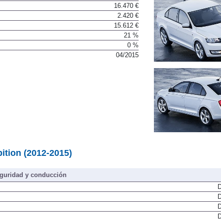
16.470 €
2.420 €
15.612 €
21 %
0 %
04/2015
ition (2012-2015)
guridad y conducción
D
D
D