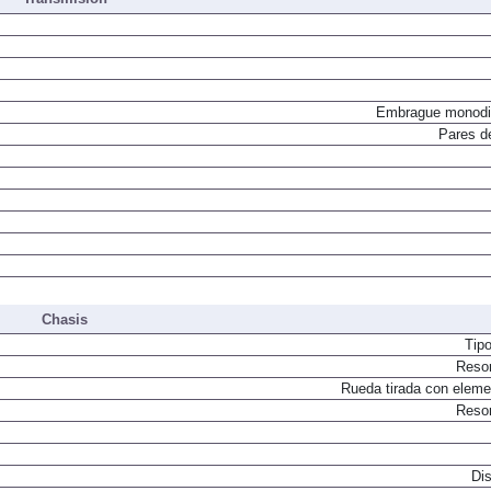
Transmisión
Embrague monodi
Pares d
Chasis
Tip
Resor
Rueda tirada con elemen
Resor