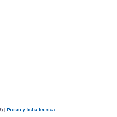
BU
S SECCIONES
infor
d 1.2 TSI 85 CV Ambition
Mediciones propias
Todo
entos
) |
Precio y ficha técnica