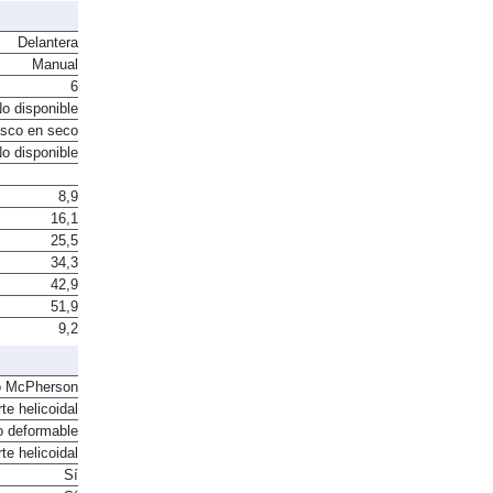
Delantera
Manual
6
o disponible
sco en seco
o disponible
8,9
16,1
25,5
34,3
42,9
51,9
9,2
o McPherson
te helicoidal
o deformable
te helicoidal
Sí