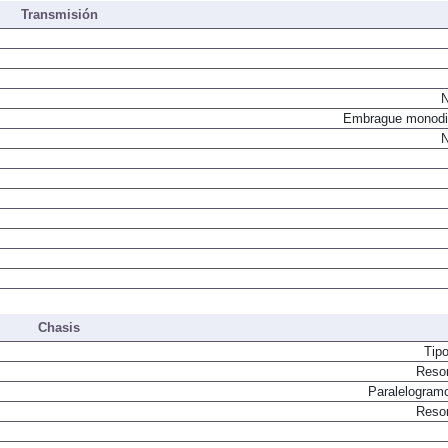
Transmisión
N
Embrague monodi
N
Chasis
Tip
Resor
Paralelogram
Resor