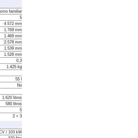
ismo familiar
5
4.572 mm
1.769 mm
1.468 mm
2.578 mm
1.539 mm
1.528 mm
0,3
1.425 kg
55 l
No
1.620 litros
580 litros
5
2 + 3
CV / 103 kW