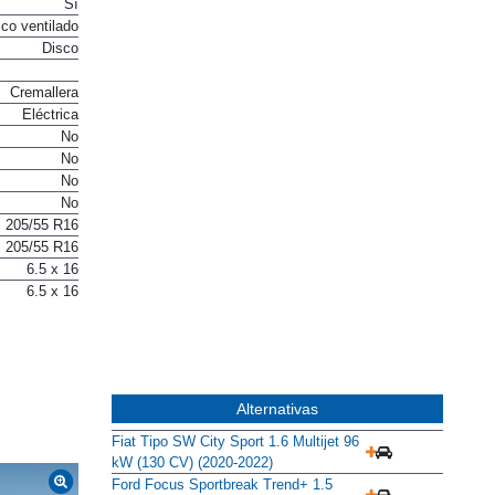
Sí
co ventilado
Disco
Cremallera
Eléctrica
No
No
No
No
205/55 R16
205/55 R16
6.5 x 16
6.5 x 16
Alternativas
Fiat Tipo SW City Sport 1.6 Multijet 96
kW (130 CV) (2020-2022)
Ford Focus Sportbreak Trend+ 1.5