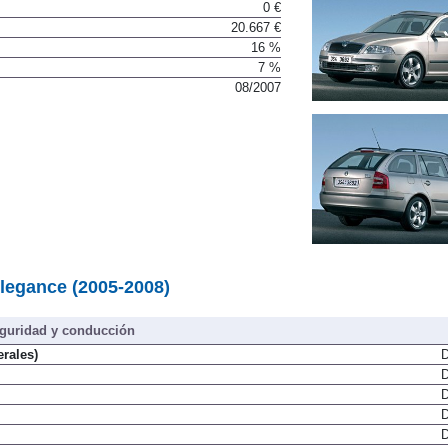
0 €
20.667 €
16 %
7 %
08/2007
legance (2005-2008)
guridad y conducción
erales)
D
D
D
D
D