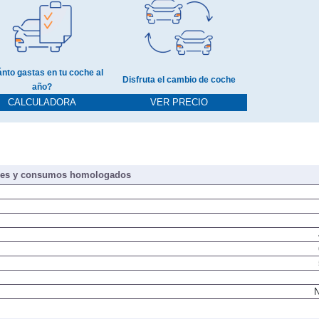
nto gastas en tu coche al
Disfruta el cambio de coche
año?
CALCULADORA
VER PRECIO
nes y consumos homologados
N