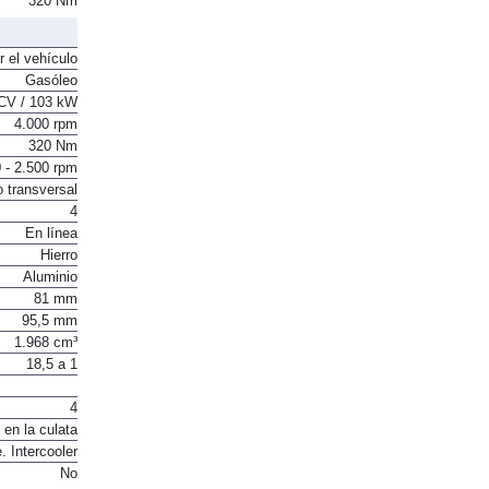
320 Nm
r el vehículo
Gasóleo
CV / 103 kW
4.000 rpm
320 Nm
 - 2.500 rpm
o transversal
4
En línea
Hierro
Aluminio
81 mm
95,5 mm
1.968 cm³
18,5 a 1
4
 en la culata
. Intercooler
No