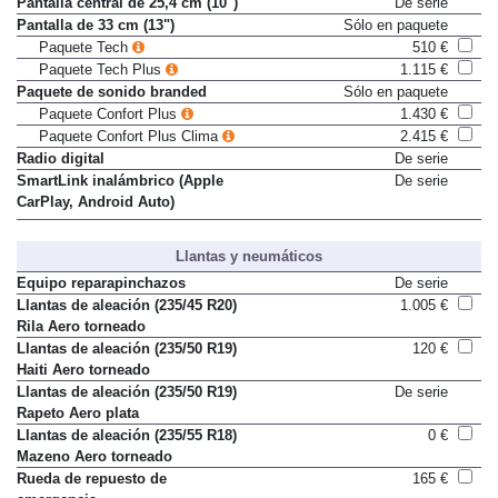
Pantalla central de 25,4 cm (10")
De serie
Pantalla de 33 cm (13")
Sólo en paquete
Paquete Tech
510 €
Paquete Tech Plus
1.115 €
Paquete de sonido branded
Sólo en paquete
Paquete Confort Plus
1.430 €
Paquete Confort Plus Clima
2.415 €
Radio digital
De serie
SmartLink inalámbrico (Apple
De serie
CarPlay, Android Auto)
Llantas y neumáticos
Equipo reparapinchazos
De serie
Llantas de aleación (235/45 R20)
1.005 €
Rila Aero torneado
Llantas de aleación (235/50 R19)
120 €
Haiti Aero torneado
Llantas de aleación (235/50 R19)
De serie
Rapeto Aero plata
Llantas de aleación (235/55 R18)
0 €
Mazeno Aero torneado
Rueda de repuesto de
165 €