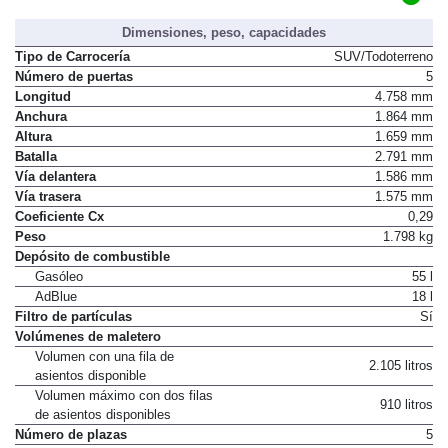
C
Distintivo ambiental DGT
Dimensiones, peso, capacidades
Tipo de Carrocería
SUV/Todoterreno
Número de puertas
5
Longitud
4.758 mm
Anchura
1.864 mm
Altura
1.659 mm
Batalla
2.791 mm
Vía delantera
1.586 mm
Vía trasera
1.575 mm
Coeficiente Cx
0,29
Peso
1.798 kg
Depósito de combustible
Gasóleo
55 l
AdBlue
18 l
Filtro de partículas
Sí
Volúmenes de maletero
Volumen con una fila de
2.105 litros
asientos disponible
Volumen máximo con dos filas
910 litros
de asientos disponibles