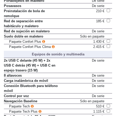
Portaobjetos en maletero
De serie
Posavasos
De serie
Preinstalación de bola de
210 €
remolque
Red de separación entre
185 €
habitáculo y maletero
Red de sujeción en maletero
De serie
Suelo doble en maletero
Sólo en paquete
Paquete Confort Plus
1.430 €
Paquete Confort Plus Clima
2.415 €
Equipos de sonido y multimedia
2x USB C delante (45 W) + 2x
De serie
USB C detrás (45 W) + USB C en
espejo trasero (15 W)
8 altavoces
De serie
Carga inalámbrica de móvil
De serie
Conexión Bluetooth para teléfono
De serie
móvil
Control por voz
De serie
Navegación Baseline
Sólo en paquete
Paquete Tech
510 €
Paquete Tech Plus
1.115 €