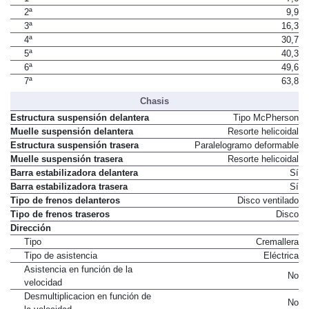
1ª
7,6
2ª
9,9
3ª
16,3
4ª
30,7
5ª
40,3
6ª
49,6
7ª
63,8
Chasis
Estructura suspensión delantera
Tipo McPherson
Muelle suspensión delantera
Resorte helicoidal
Estructura suspensión trasera
Paralelogramo deformable
Muelle suspensión trasera
Resorte helicoidal
Barra estabilizadora delantera
Sí
Barra estabilizadora trasera
Sí
Tipo de frenos delanteros
Disco ventilado
Tipo de frenos traseros
Disco
Dirección
Tipo
Cremallera
Tipo de asistencia
Eléctrica
Asistencia en función de la
No
velocidad
Desmultiplicacion en función de