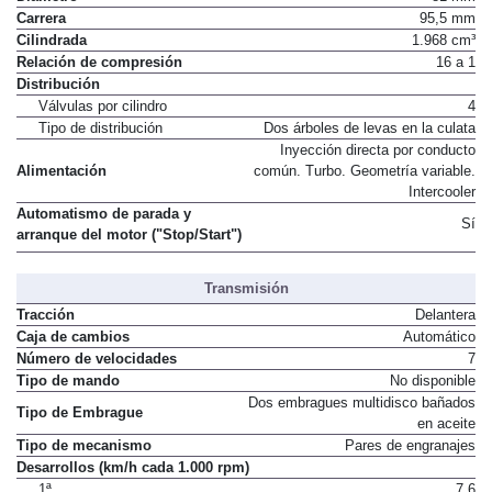
Diámetro
81 mm
Carrera
95,5 mm
Cilindrada
1.968 cm³
Relación de compresión
16 a 1
Distribución
Válvulas por cilindro
4
Tipo de distribución
Dos árboles de levas en la culata
Inyección directa por conducto
Alimentación
común. Turbo. Geometría variable.
Intercooler
Automatismo de parada y
Sí
arranque del motor ("Stop/Start")
Transmisión
Tracción
Delantera
Caja de cambios
Automático
Número de velocidades
7
Tipo de mando
No disponible
Dos embragues multidisco bañados
Tipo de Embrague
en aceite
Tipo de mecanismo
Pares de engranajes
Desarrollos (km/h cada 1.000 rpm)