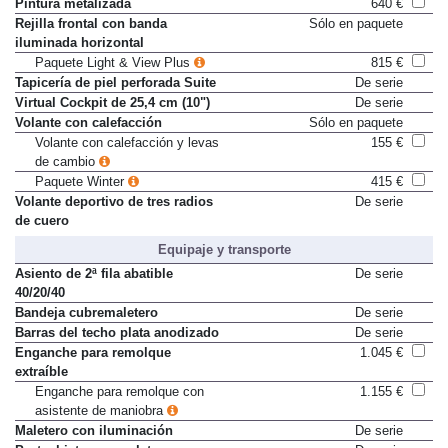
Pintura Rojo Velvet
1.070 €
Pintura metalizada
640 €
Rejilla frontal con banda
Sólo en paquete
iluminada horizontal
Paquete Light & View Plus
815 €
Tapicería de piel perforada Suite
De serie
Virtual Cockpit de 25,4 cm (10")
De serie
Volante con calefacción
Sólo en paquete
Volante con calefacción y levas
155 €
de cambio
Paquete Winter
415 €
Volante deportivo de tres radios
De serie
de cuero
Equipaje y transporte
Asiento de 2ª fila abatible
De serie
40/20/40
Bandeja cubremaletero
De serie
Barras del techo plata anodizado
De serie
Enganche para remolque
1.045 €
extraíble
Enganche para remolque con
1.155 €
asistente de maniobra
Maletero con iluminación
De serie