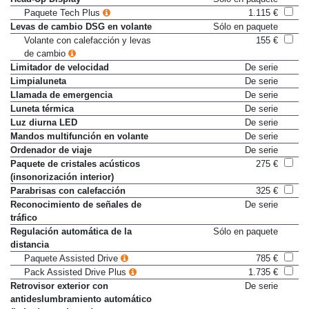
Head-Up Display
Sólo en paquete
Paquete Tech Plus
1.115 €
Levas de cambio DSG en volante
Sólo en paquete
Volante con calefacción y levas
155 €
de cambio
Limitador de velocidad
De serie
Limpialuneta
De serie
Llamada de emergencia
De serie
Luneta térmica
De serie
Luz diurna LED
De serie
Mandos multifunción en volante
De serie
Ordenador de viaje
De serie
Paquete de cristales acústicos
275 €
(insonorización interior)
Parabrisas con calefacción
325 €
Reconocimiento de señales de
De serie
tráfico
Regulación automática de la
Sólo en paquete
distancia
Paquete Assisted Drive
785 €
Pack Assisted Drive Plus
1.735 €
Retrovisor exterior con
De serie