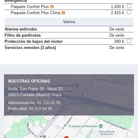
emergencia
Paquete Confort Plus
1.430 €
Paquete Confort Plus Clima
2.415 €
Varios
Alarma antirrobo
De serie
Filtro de partículas
De serie
Protección de bajos del motor
280 €
Servicios remotos (3 años)
De serie
NUESTRAS OFICINAS
Avda. San Pablo 28 - Nave 27,
28823 Coslada (Madrid)
Mapa
Administración:
91 724 05 70
Publicidad:
91 513 04 95