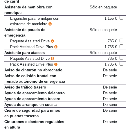
Asistente de cambio involuntario
De serie
de carril
Asistente de maniobra con
Sólo en paquete
remolque
Enganche para remolque con
1.155 €
asistente de maniobra
Asistente de parada de
Sólo en paquete
emergencia
Paquete Assisted Drive
785 €
Pack Assisted Drive Plus
1.735 €
Asistente para atascos
Sólo en paquete
Paquete Assisted Drive
785 €
Pack Assisted Drive Plus
1.735 €
Aviso de cinturón no abrochado
De serie
Aviso de colisión frontal con
De serie
frenado autónomo de emergencia
Aviso de tráfico trasero
De serie
Ayuda de aparcamiento delantero
De serie
Ayuda de aparcamiento trasero
De serie
Ayuda de arranque en cuesta
De serie
Cierre de seguridad para niños
De serie
en puertas traseras
Cinturones delanteros regulables
De serie