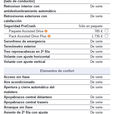
antideslumbramiento automático
(lado de conductor)
Retrovisor interior con
De serie
antideslumbramiento automático
Retrovisores exteriores con
De serie
calefacción
Seguridad PreCrash
Sólo en paquete
Paquete Assisted Drive
785 €
Pack Assisted Drive Plus
1.735 €
Servofreno de emergencia
De serie
Termómetro exterior
De serie
Tres reposacabezas en 2ª fila
De serie
Volante con ajuste horizontal
De serie
Volante con ajuste vertical
De serie
Elementos de confort
Acceso sin llave
De serie
Aire acondicionado
De serie
Apertura y cierre automático del
De serie
maletero
Apoyabrazos central delantero
De serie
Apoyabrazos central trasero
De serie
Arranque sin llave
De serie