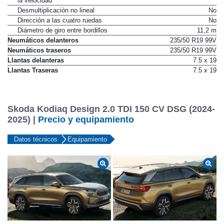
No
la velocidad
Desmultiplicación no lineal
No
Dirección a las cuatro ruedas
No
Diámetro de giro entre bordillos
11,2 m
Neumáticos delanteros
235/50 R19 99V
Neumáticos traseros
235/50 R19 99V
Llantas delanteras
7.5 x 19
Llantas Traseras
7.5 x 19
Skoda Kodiaq Design 2.0 TDI 150 CV DSG (2024-
2025) |
Precio y equipamiento
Datos técnicos
Equipamiento