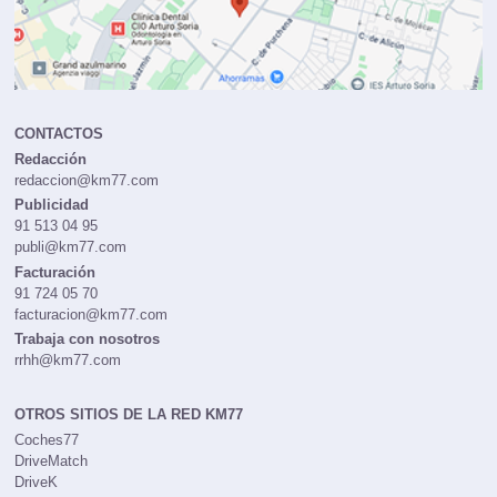
CONTACTOS
Redacción
redaccion@km77.com
Publicidad
91 513 04 95
publi@km77.com
Facturación
91 724 05 70
facturacion@km77.com
Trabaja con nosotros
rrhh@km77.com
OTROS SITIOS DE LA RED KM77
Coches77
DriveMatch