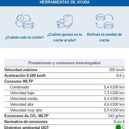
HERRAMIENTAS DE AYUDA
¿Cuánto gastas en tu
Disfruta el cambio de
¿Cuánto vale tu coche?
coche al año?
coche
Prestaciones y consumos homologados
Velocidad máxima
205 km/h
Aceleración 0-100 km/h
9,6 s
Consumo WLTP
Combinado
5,4 l/100 km
Velocidad baja
7,3 l/100 km
Velocidad media
5,4 l/100 km
Velocidad alta
4,6 l/100 km
Velocidad muy alta
5,5 l/100 km
Emisiones de CO₂ WLTP
142 gr/km
Normativa de emisiones
Euro 6