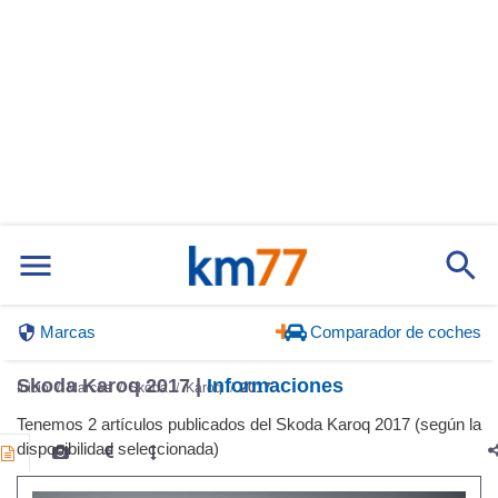
Marcas
Comparador de coches
Skoda Karoq 2017 |
Informaciones
Inicio
Marcas
Skoda
Karoq
2017
Tenemos 2 artículos publicados del Skoda Karoq 2017 (según la
disponibilidad seleccionada)