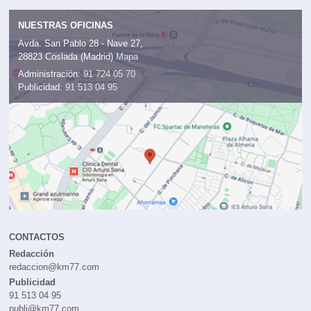
NUESTRAS OFICINAS
Avda. San Pablo 28 - Nave 27,
28823 Coslada (Madrid)
Mapa
Administración:
91 724 05 70
Publicidad:
91 513 04 95
CONTACTOS
Redacción
redaccion@km77.com
Publicidad
91 513 04 95
publi@km77.com