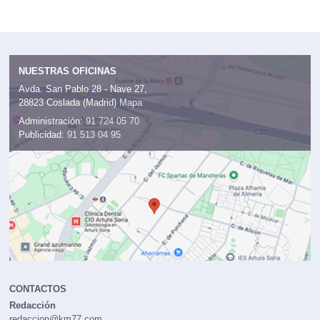
NUESTRAS OFICINAS
Avda. San Pablo 28 - Nave 27,
28823 Coslada (Madrid)
Mapa
Administración:
91 724 05 70
Publicidad:
91 513 04 95
CONTACTOS
Redacción
redaccion@km77.com