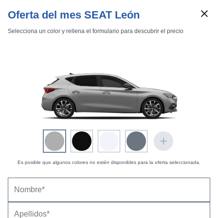
Oferta del mes SEAT León
Selecciona un color y rellena el formulario para descubrir el precio
Marcas
Comparador de coches
Inicio
Marcas
SEAT
León
2020
5 puertas
SEAT León 5 puertas (2020) |
Fotos Exteriores
Exteriores
Interiores
Técnicas
Es posible que algunos colores no estén disponibles para la oferta seleccionada.
Xcellence -
12 fotos