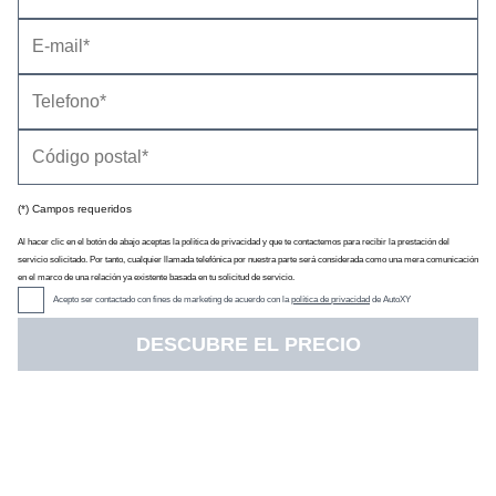
(*) Campos requeridos
Al hacer clic en el botón de abajo aceptas la política de privacidad y que te contactemos para recibir la prestación del
servicio solicitado. Por tanto, cualquier llamada telefónica por nuestra parte será considerada como una mera comunicación
en el marco de una relación ya existente basada en tu solicitud de servicio.
Acepto ser contactado con fines de marketing de acuerdo con la
política de privacidad
de AutoXY
DESCUBRE EL PRECIO