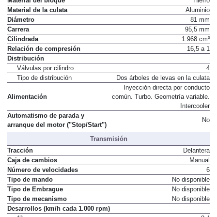
Material del bloque
Hierro
Material de la culata
Aluminio
Diámetro
81 mm
Carrera
95,5 mm
Cilindrada
1.968 cm³
Relación de compresión
16,5 a 1
Distribución
Válvulas por cilindro
4
Tipo de distribución
Dos árboles de levas en la culata
Inyección directa por conducto
Alimentación
común. Turbo. Geometría variable.
Intercooler
Automatismo de parada y
No
arranque del motor ("Stop/Start")
Transmisión
Tracción
Delantera
Caja de cambios
Manual
Número de velocidades
6
Tipo de mando
No disponible
Tipo de Embrague
No disponible
Tipo de mecanismo
No disponible
Desarrollos (km/h cada 1.000 rpm)