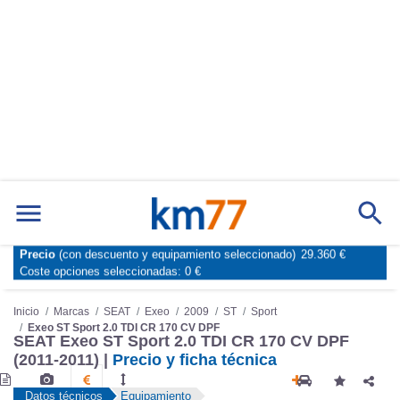
Precio
(con descuento y equipamiento seleccionado)
29.360 €
Marcas
Comparador de coches
Coste opciones seleccionadas:
0 €
Inicio
Marcas
SEAT
Exeo
2009
ST
Sport
Exeo ST Sport 2.0 TDI CR 170 CV DPF
SEAT Exeo ST Sport 2.0 TDI CR 170 CV DPF
(2011-2011) |
Precio y ficha técnica
Datos técnicos
Equipamiento