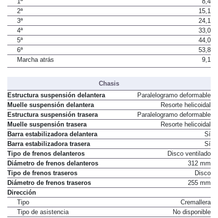
1ª
8,4
2ª
15,1
3ª
24,1
4ª
33,0
5ª
44,0
6ª
53,8
Marcha atrás
9,1
Chasis
Estructura suspensión delantera
Paralelogramo deformable
Muelle suspensión delantera
Resorte helicoidal
Estructura suspensión trasera
Paralelogramo deformable
Muelle suspensión trasera
Resorte helicoidal
Barra estabilizadora delantera
Sí
Barra estabilizadora trasera
Sí
Tipo de frenos delanteros
Disco ventilado
Diámetro de frenos delanteros
312 mm
Tipo de frenos traseros
Disco
Diámetro de frenos traseros
255 mm
Dirección
Tipo
Cremallera
Tipo de asistencia
No disponible