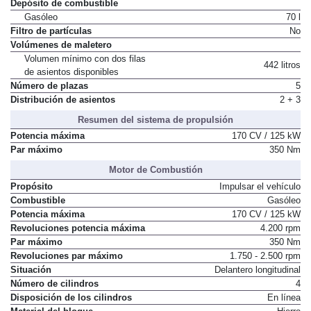
Depósito de combustible
Gasóleo
70 l
Filtro de partículas
No
Volúmenes de maletero
Volumen mínimo con dos filas
442 litros
de asientos disponibles
Número de plazas
5
Distribución de asientos
2 + 3
Resumen del sistema de propulsión
Potencia máxima
170 CV / 125 kW
Par máximo
350 Nm
Motor de Combustión
Propósito
Impulsar el vehículo
Combustible
Gasóleo
Potencia máxima
170 CV / 125 kW
Revoluciones potencia máxima
4.200 rpm
Par máximo
350 Nm
Revoluciones par máximo
1.750 - 2.500 rpm
Situación
Delantero longitudinal
Número de cilindros
4
Disposición de los cilindros
En línea