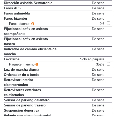
Dirección asistida Servotronic
De serie
Faros AFS
De serie
Faros antiniebla
De serie
Faros bixenón
De serie
Faros bixenon
0 €
Fijaciones Isofix en asiento
De serie
acompañante
Fijaciones Isofix en asiento
De serie
trasero
Indicador de cambio eficiente de
De serie
marcha
Lavafaros
Sólo en paquete
Paquete Invierno
352 €
Luz de marcha diurna
De serie
Ordenador de a bordo
De serie
Retrovisor interior
De serie
electrocrómico
Retrovisores exteriores
De serie
calefactados
Sensor de parking delantero
De serie
Sensor de parking trasero
De serie
Suspension deportiva
De serie
Volante con ajuste horizontal
De serie