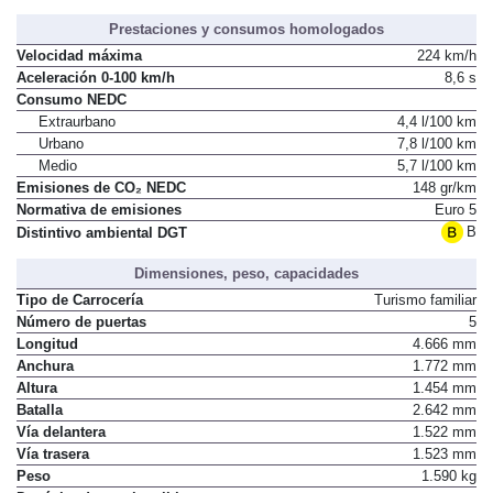
Prestaciones y consumos homologados
Velocidad máxima
224 km/h
Aceleración 0-100 km/h
8,6 s
Consumo NEDC
Extraurbano
4,4 l/100 km
Urbano
7,8 l/100 km
Medio
5,7 l/100 km
Emisiones de CO₂ NEDC
148 gr/km
Normativa de emisiones
Euro 5
B
Distintivo ambiental DGT
Dimensiones, peso, capacidades
Tipo de Carrocería
Turismo familiar
Número de puertas
5
Longitud
4.666 mm
Anchura
1.772 mm
Altura
1.454 mm
Batalla
2.642 mm
Vía delantera
1.522 mm
Vía trasera
1.523 mm
Peso
1.590 kg